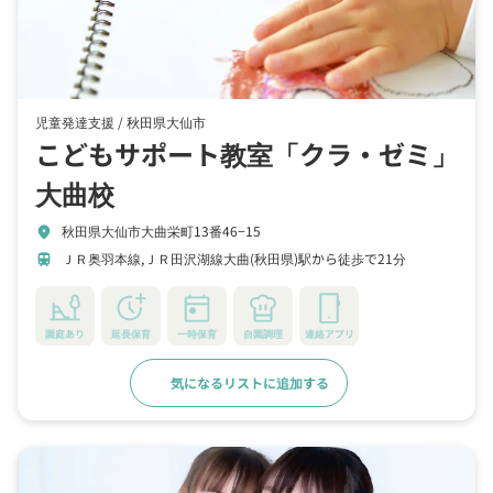
児童発達支援 /
秋田県大仙市
こどもサポート教室「クラ・ゼミ」
大曲校
秋田県大仙市大曲栄町13番46−15
location_on
ＪＲ奥羽本線,ＪＲ田沢湖線大曲(秋田県)駅から徒歩で21分
train
園庭あり
延長保育
一時保育
自園調理
連絡アプリ
気になるリストに追加する
詳細をみる