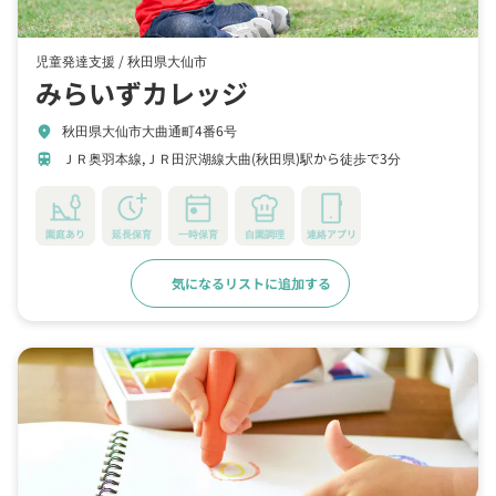
児童発達支援 /
秋田県大仙市
みらいずカレッジ
秋田県大仙市大曲通町4番6号
location_on
ＪＲ奥羽本線,ＪＲ田沢湖線大曲(秋田県)駅から徒歩で3分
train
園庭あり
延長保育
一時保育
自園調理
連絡アプリ
気になるリストに追加する
詳細をみる