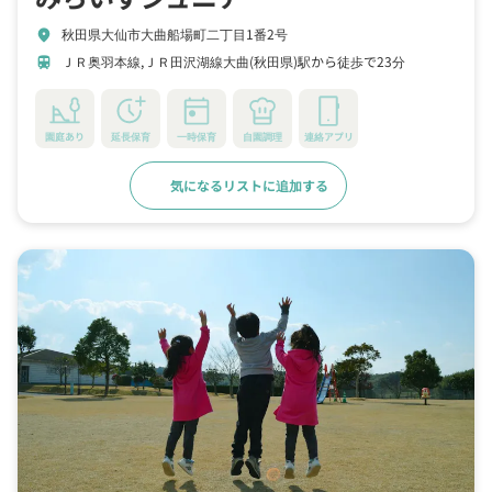
秋田県大仙市大曲船場町二丁目1番2号
location_on
ＪＲ奥羽本線,ＪＲ田沢湖線大曲(秋田県)駅から徒歩で23分
train
園庭あり
延長保育
一時保育
自園調理
連絡アプリ
気になるリストに追加する
詳細をみる