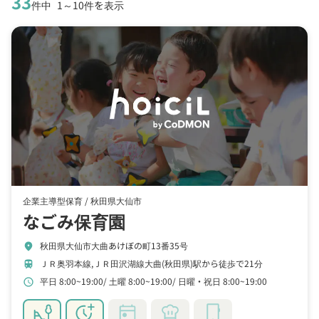
33
件中
1～10件を表示
企業主導型保育 /
秋田県大仙市
なごみ保育園
秋田県大仙市大曲あけぼの町13番35号
location_on
ＪＲ奥羽本線,ＪＲ田沢湖線大曲(秋田県)駅から徒歩で21分
train
平日 8:00~19:00
土曜 8:00~19:00
日曜・祝日 8:00~19:00
schedule