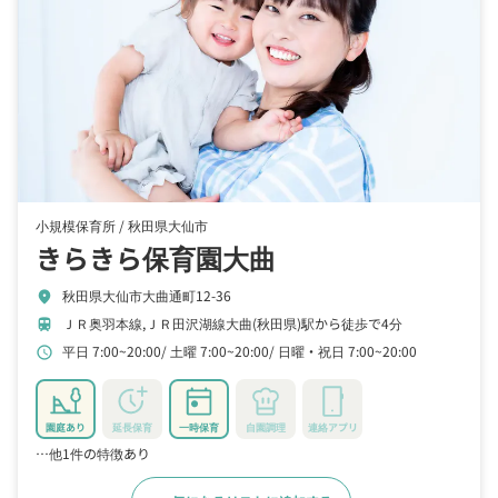
小規模保育所 /
秋田県大仙市
きらきら保育園大曲
秋田県大仙市大曲通町12-36
location_on
ＪＲ奥羽本線,ＪＲ田沢湖線大曲(秋田県)駅から徒歩で4分
train
平日 7:00~20:00
土曜 7:00~20:00
日曜・祝日 7:00~20:00
schedule
園庭あり
延長保育
一時保育
自園調理
連絡アプリ
…他1件の特徴あり