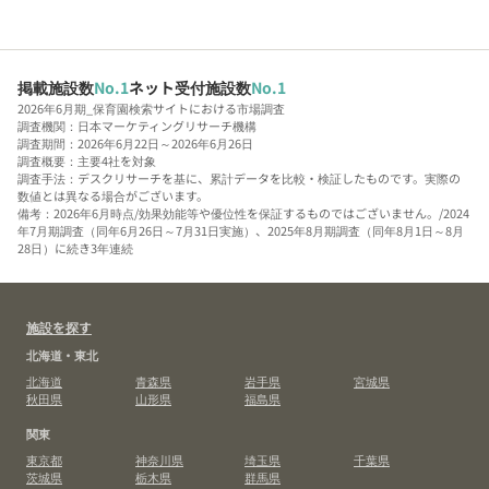
掲載施設数
No.1
ネット受付施設数
No.1
2026年6月期_保育園検索サイトにおける市場調査
調査機関：日本マーケティングリサーチ機構
調査期間：2026年6月22日～2026年6月26日
調査概要：主要4社を対象
調査手法：デスクリサーチを基に、累計データを比較・検証したものです。実際の
数値とは異なる場合がございます。
備考：2026年6月時点/効果効能等や優位性を保証するものではございません。/2024
年7月期調査（同年6月26日～7月31日実施）、2025年8月期調査（同年8月1日～8月
28日）に続き3年連続
施設を探す
北海道・東北
北海道
青森県
岩手県
宮城県
秋田県
山形県
福島県
関東
東京都
神奈川県
埼玉県
千葉県
茨城県
栃木県
群馬県