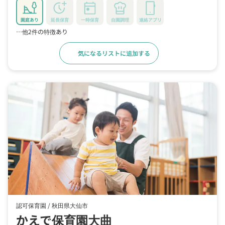
園庭あり
延長保育
一時保育
自園調理
連絡アプリ
…他2件の特徴あり
気になるリストに追加する
詳細をみる
認可保育園 /
秋田県大仙市
かえで保育園大曲