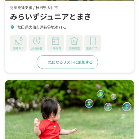
児童発達支援 /
秋田県大仙市
みらいずジュニアとまき
秋田県大仙市戸蒔谷地添71-1
location_on
園庭あり
延長保育
一時保育
自園調理
連絡アプリ
気になるリストに追加する
詳細をみる