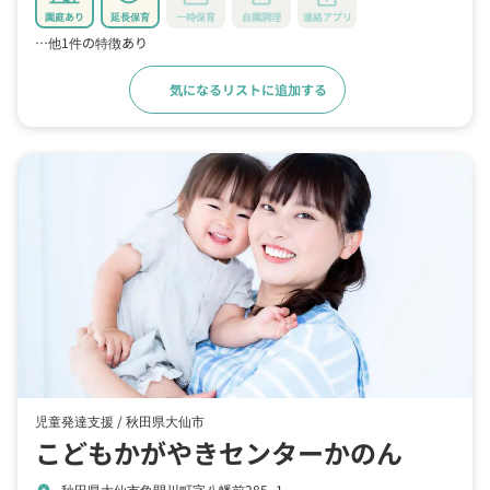
園庭あり
延長保育
一時保育
自園調理
連絡アプリ
…他1件の特徴あり
気になるリストに追加する
詳細をみる
児童発達支援 /
秋田県大仙市
こどもかがやきセンターかのん
秋田県大仙市角間川町字八幡前285−1