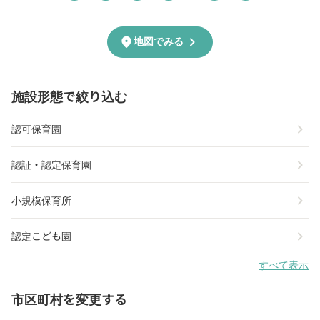
chevron_right
location_on
地図でみる
施設形態で絞り込む
chevron_right
認可保育園
chevron_right
認証・認定保育園
chevron_right
小規模保育所
chevron_right
認定こども園
すべて表示
市区町村を変更する