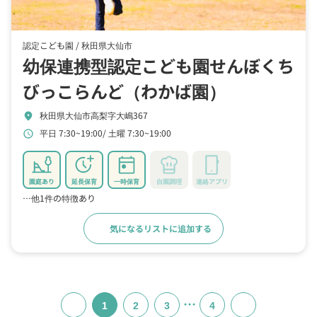
認定こども園 /
秋田県大仙市
幼保連携型認定こども園せんぼくち
びっこらんど（わかば園）
秋田県大仙市高梨字大嶋367
location_on
平日 7:30~19:00
土曜 7:30~19:00
schedule
園庭あり
延長保育
一時保育
自園調理
連絡アプリ
…他1件の特徴あり
気になるリストに追加する
詳細をみる
…
1
2
3
4