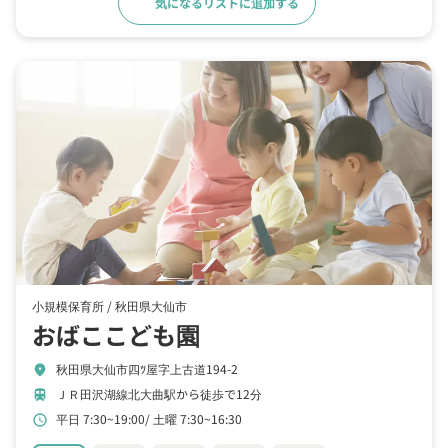
気になるリストに追加する
詳細をみる
小規模保育所 /
秋田県大仙市
おばここども園
秋田県大仙市四ﾂ屋字上古道194-2
location_on
ＪＲ田沢湖線北大曲駅から徒歩で12分
train
平日 7:30~19:00
土曜 7:30~16:30
schedule