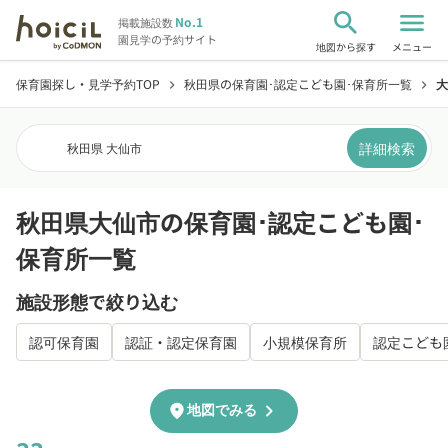
search
menu
No.1
掲載施設数
園見学の予約サイト
地図から探す
メニュー
保育園探し・見学予約TOP
秋田県の保育園･認定こども園･保育所一覧
大
chevron_right
chevron_right
詳細検索
秋田県 大仙市
秋田県大仙市の保育園･認定こども園･
保育所一覧
施設形態で絞り込む
認可保育園
認証・認定保育園
小規模保育所
認定こども
chevron_right
location_on
地図でみる