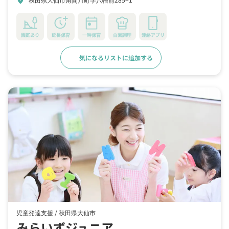
location_on
園庭あり
延長保育
一時保育
自園調理
連絡アプリ
気になるリストに追加する
詳細をみる
児童発達支援 /
秋田県大仙市
みらいずジュニア