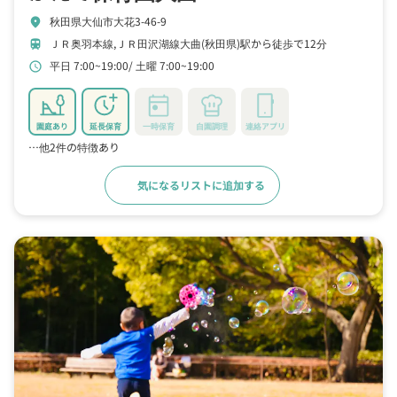
秋田県大仙市大花3-46-9
location_on
ＪＲ奥羽本線,ＪＲ田沢湖線大曲(秋田県)駅から徒歩で12分
train
平日 7:00~19:00
土曜 7:00~19:00
schedule
園庭あり
延長保育
一時保育
自園調理
連絡アプリ
…他2件の特徴あり
気になるリストに追加する
詳細をみる