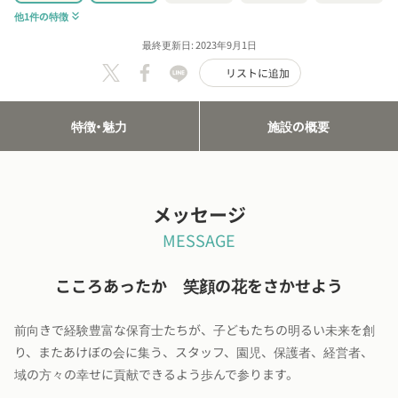
他1件の特徴
keyboard_double_arrow_down
最終更新日: 2023年9月1日
リストに追加
特徴・魅力
施設の概要
メッセージ
MESSAGE
こころあったか 笑顔の花をさかせよう
前向きで経験豊富な保育士たちが、子どもたちの明るい未来を創
り、またあけぼの会に集う、スタッフ、園児、保護者、経営者、
域の方々の幸せに貢献できるよう歩んで参ります。