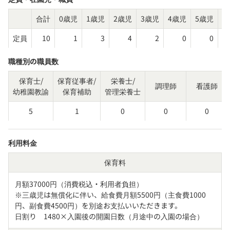
合計
0歳児
1歳児
2歳児
3歳児
4歳児
5歳児
そ
定員
10
1
3
4
2
0
0
職種別の職員数
保育士/
保育従事者/
栄養士/
調理師
看護師
幼稚園教諭
保育補助
管理栄養士
5
1
0
0
0
利用料金
保育料
月額37000円（消費税込・利用者負担）

※三歳児は無償化に伴い、給食費月額5500円（主食費1000
円、副食費4500円）を別途お支払いいただきます。

日割り　1480×入園後の開園日数（月途中の入園の場合）