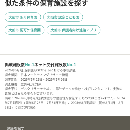
似た条件の保育施設を探す
大仙市 認可保育園
大仙市 認定こども園
大仙市 認可外保育園
大仙市 保護者向け連絡アプリ
掲載施設数
No.1
ネット受付施設数
No.1
2026年6月期_保育園検索サイトにおける市場調査
調査機関：日本マーケティングリサーチ機構
調査期間：2026年6月22日～2026年6月26日
調査概要：主要4社を対象
調査手法：デスクリサーチを基に、累計データを比較・検証したものです。実際の
数値とは異なる場合がございます。
備考：2026年6月時点/効果効能等や優位性を保証するものではございません。/2024
年7月期調査（同年6月26日～7月31日実施）、2025年8月期調査（同年8月1日～8月
28日）に続き3年連続
施設を探す