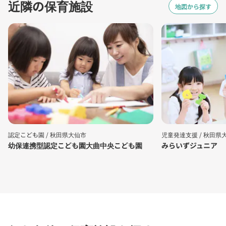
近隣の保育施設
地図から探す
認定こども園 /
秋田県大仙市
児童発達支援 /
秋田県
幼保連携型認定こども園大曲中央こども園
みらいずジュニア