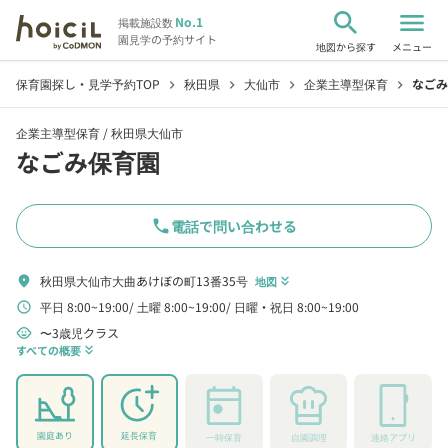
search
menu
No.1
掲載施設数
園見学の予約サイト
地図から探す
メニュー
保育園探し・見学予約TOP
秋田県
大仙市
企業主導型保育
なごみ
chevron_right
chevron_right
chevron_right
chevron_right
企業主導型保育 /
秋田県大仙市
なごみ保育園
phone
電話で問い合わせる
秋田県大仙市大曲あけぼの町13番35号
location_on
地図
keyboard_double_arrow_down
平日 8:00~19:00
土曜 8:00~19:00
日曜・祝日 8:00~19:00
schedule
〜3歳児クラス
child_care
すべての概要
keyboard_double_arrow_down
園庭あり
延長保育
一時保育
自園調理
連絡アプリ