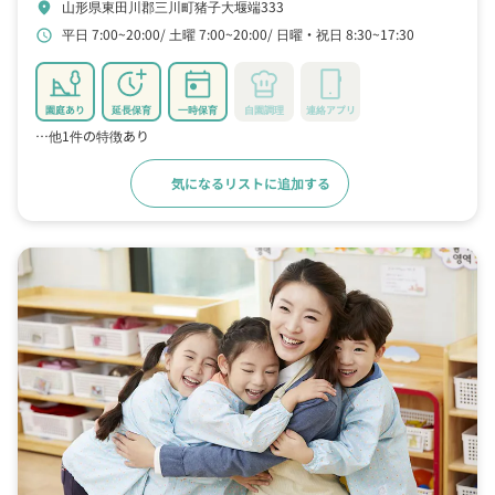
山形県東田川郡三川町猪子大堰端333
location_on
平日 7:00~20:00
土曜 7:00~20:00
日曜・祝日 8:30~17:30
schedule
園庭あり
延長保育
一時保育
自園調理
連絡アプリ
…他1件の特徴あり
気になるリストに追加する
詳細をみる