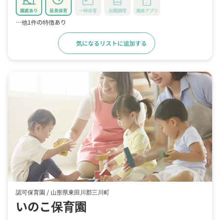
園庭あり
延長保育
一時保育
自園調理
連絡アプリ
…他1件の特徴あり
気になるリストに追加する
詳細をみる
認可保育園 /
山形県東田川郡三川町
いのこ保育園