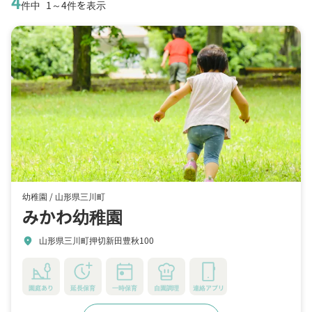
4
件中
1～4件を表示
幼稚園 /
山形県三川町
みかわ幼稚園
山形県三川町押切新田豊秋100
location_on
園庭あり
延長保育
一時保育
自園調理
連絡アプリ