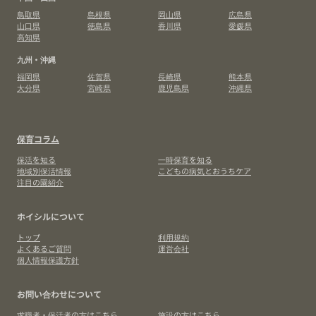
鳥取県
島根県
岡山県
広島県
山口県
徳島県
香川県
愛媛県
高知県
九州・沖縄
福岡県
佐賀県
長崎県
熊本県
大分県
宮崎県
鹿児島県
沖縄県
保育コラム
保活を知る
一時保育を知る
地域別保活情報
こどもの病気とおうちケア
注目の園紹介
ホイシルについて
トップ
利用規約
よくあるご質問
運営会社
個人情報保護方針
お問い合わせについて
求職者・保活者の方はこちら
施設の方はこちら