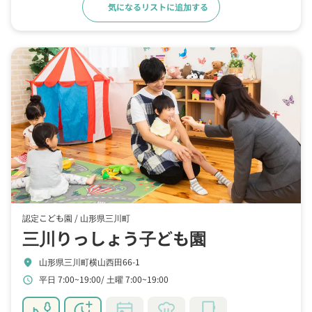
気になるリストに追加する
詳細をみる
認定こども園 /
山形県三川町
三川りっしょう子ども園
山形県三川町横山西田66-1
location_on
平日 7:00~19:00
土曜 7:00~19:00
schedule