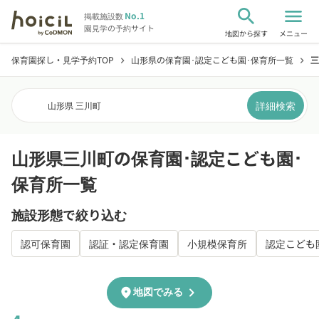
search
menu
No.1
掲載施設数
園見学の予約サイト
地図から探す
メニュー
保育園探し・見学予約TOP
山形県の保育園･認定こども園･保育所一覧
三
chevron_right
chevron_right
詳細検索
山形県 三川町
山形県三川町の保育園･認定こども園･
保育所一覧
施設形態で絞り込む
認可保育園
認証・認定保育園
小規模保育所
認定こども
chevron_right
location_on
地図でみる