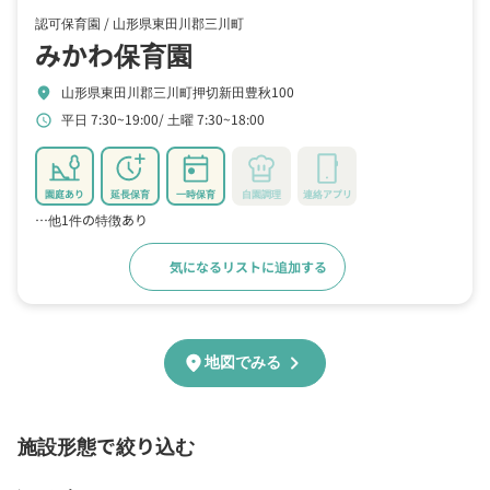
認可保育園 /
山形県東田川郡三川町
みかわ保育園
山形県東田川郡三川町押切新田豊秋100
location_on
平日 7:30~19:00
土曜 7:30~18:00
schedule
園庭あり
延長保育
一時保育
自園調理
連絡アプリ
…他1件の特徴あり
気になるリストに追加する
詳細をみる
chevron_right
location_on
地図でみる
施設形態で絞り込む