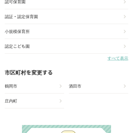
chevron_right
認可保育園
chevron_right
認証・認定保育園
chevron_right
小規模保育所
chevron_right
認定こども園
すべて表示
市区町村を変更する
chevron_right
chevron_right
鶴岡市
酒田市
chevron_right
庄内町