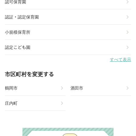
chevron_right
認可保育園
chevron_right
認証・認定保育園
chevron_right
小規模保育所
chevron_right
認定こども園
すべて表示
市区町村を変更する
chevron_right
chevron_right
鶴岡市
酒田市
chevron_right
庄内町