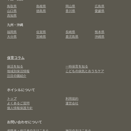
鳥取県
島根県
岡山県
広島県
山口県
徳島県
香川県
愛媛県
高知県
九州・沖縄
福岡県
佐賀県
長崎県
熊本県
大分県
宮崎県
鹿児島県
沖縄県
保育コラム
保活を知る
一時保育を知る
地域別保活情報
こどもの病気とおうちケア
注目の園紹介
ホイシルについて
トップ
利用規約
よくあるご質問
運営会社
個人情報保護方針
お問い合わせについて
求職者・保活者の方はこちら
施設の方はこちら