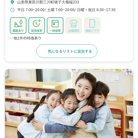
山形県東田川郡三川町猪子大堰端333
location_on
平日 7:00~20:00
土曜 7:00~20:00
日曜・祝日 8:30~17:30
schedule
園庭あり
延長保育
一時保育
自園調理
連絡アプリ
…他1件の特徴あり
気になるリストに追加する
詳細をみる