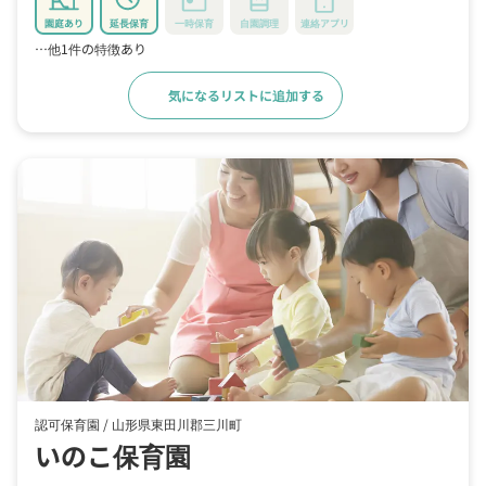
園庭あり
延長保育
一時保育
自園調理
連絡アプリ
…他1件の特徴あり
気になるリストに追加する
詳細をみる
認可保育園 /
山形県東田川郡三川町
いのこ保育園