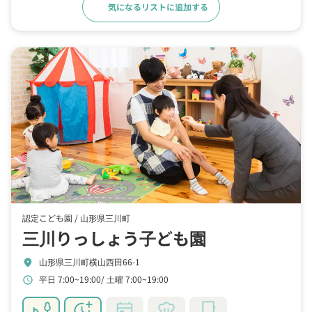
気になるリストに追加する
詳細をみる
認定こども園 /
山形県三川町
三川りっしょう子ども園
山形県三川町横山西田66-1
location_on
平日 7:00~19:00
土曜 7:00~19:00
schedule