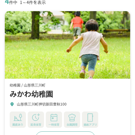
4
件中
1～4件を表示
幼稚園 /
山形県三川町
みかわ幼稚園
山形県三川町押切新田豊秋100
location_on
園庭あり
延長保育
一時保育
自園調理
連絡アプリ