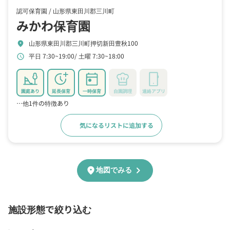
認可保育園 /
山形県東田川郡三川町
みかわ保育園
山形県東田川郡三川町押切新田豊秋100
location_on
平日 7:30~19:00
土曜 7:30~18:00
schedule
園庭あり
延長保育
一時保育
自園調理
連絡アプリ
…他1件の特徴あり
気になるリストに追加する
詳細をみる
chevron_right
location_on
地図でみる
施設形態で絞り込む