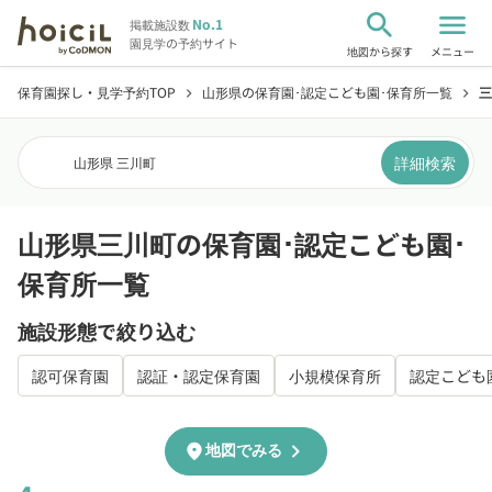
search
menu
No.1
掲載施設数
園見学の予約サイト
地図から探す
メニュー
保育園探し・見学予約TOP
山形県の保育園･認定こども園･保育所一覧
三
chevron_right
chevron_right
詳細検索
山形県 三川町
山形県三川町の保育園･認定こども園･
保育所一覧
施設形態で絞り込む
認可保育園
認証・認定保育園
小規模保育所
認定こども
chevron_right
location_on
地図でみる