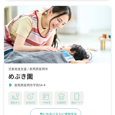
児童発達支援 /
群馬県富岡市
めぶき園
群馬県富岡市宇田54-4
location_on
園庭あり
延長保育
一時保育
自園調理
連絡アプリ
気になるリストに追加する
詳細をみる