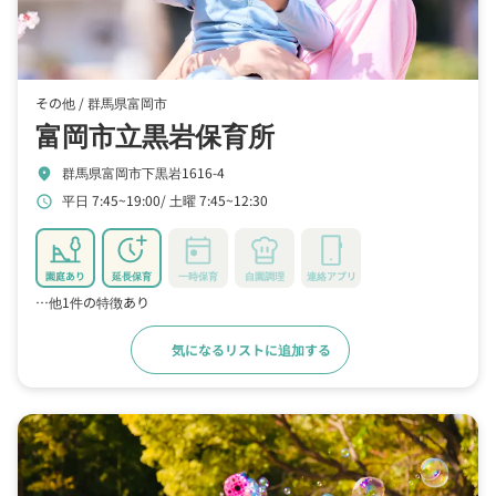
その他 /
群馬県富岡市
富岡市立黒岩保育所
群馬県富岡市下黒岩1616-4
location_on
平日 7:45~19:00
土曜 7:45~12:30
schedule
園庭あり
延長保育
一時保育
自園調理
連絡アプリ
…他1件の特徴あり
気になるリストに追加する
詳細をみる