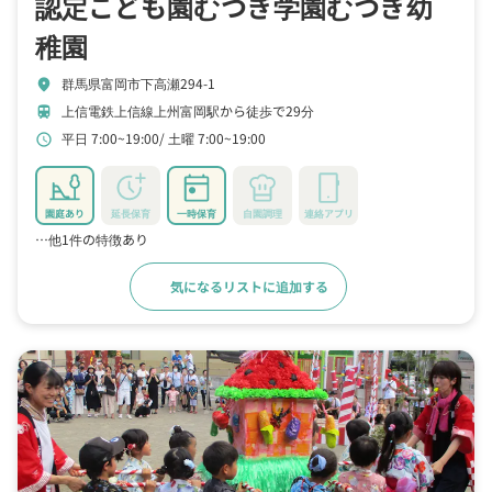
認定こども園むつぎ学園むつぎ幼
稚園
群馬県富岡市下高瀬294-1
location_on
上信電鉄上信線上州富岡駅から徒歩で29分
train
平日 7:00~19:00
土曜 7:00~19:00
schedule
園庭あり
延長保育
一時保育
自園調理
連絡アプリ
…他1件の特徴あり
気になるリストに追加する
詳細をみる