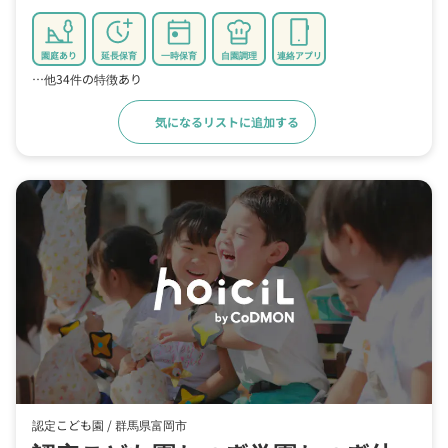
園庭あり
延長保育
一時保育
自園調理
連絡アプリ
…他34件の特徴あり
気になるリストに追加する
詳細をみる
認定こども園 /
群馬県富岡市