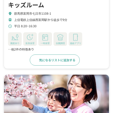
キッズルーム
群馬県富岡市七日市1108-1
location_on
上信電鉄上信線西富岡駅から徒歩で9分
train
平日 8:20~16:30
schedule
園庭あり
延長保育
一時保育
自園調理
連絡アプリ
…他2件の特徴あり
気になるリストに追加する
詳細をみる