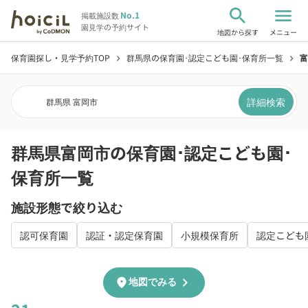
search
menu
No.1
掲載施設数
園見学の予約サイト
地図から探す
メニュー
保育園探し・見学予約TOP
群馬県の保育園･認定こども園･保育所一覧
富
chevron_right
chevron_right
詳細検索
群馬県 富岡市
群馬県富岡市の保育園･認定こども園･
保育所一覧
施設形態で絞り込む
認可保育園
認証・認定保育園
小規模保育所
認定こども
chevron_right
location_on
地図でみる