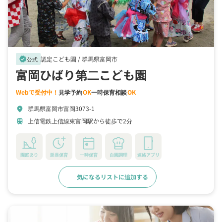
認定こども園 /
群馬県富岡市
verified
公式
富岡ひばり第二こども園
Webで受付中！
見学予約
OK
一時保育相談
OK
群馬県富岡市富岡3073-1
location_on
上信電鉄上信線東富岡駅から徒歩で2分
train
園庭あり
延長保育
一時保育
自園調理
連絡アプリ
気になるリストに追加する
詳細をみる