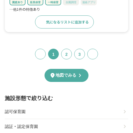
園庭あり
延長保育
一時保育
自園調理
連絡アプリ
…他1件の特徴あり
気になるリストに追加する
詳細をみる
1
2
3
chevron_right
location_on
地図でみる
施設形態で絞り込む
chevron_right
認可保育園
chevron_right
認証・認定保育園