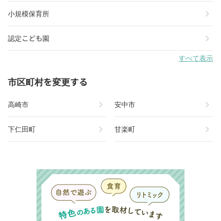
chevron_right
小規模保育所
chevron_right
認定こども園
すべて表示
市区町村を変更する
chevron_right
chevron_right
高崎市
安中市
chevron_right
chevron_right
下仁田町
甘楽町