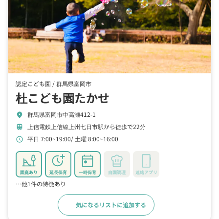
認定こども園 /
群馬県富岡市
杜こども園たかせ
群馬県富岡市中高瀬412-1
location_on
上信電鉄上信線上州七日市駅から徒歩で22分
train
平日 7:00~19:00
土曜 8:00~16:00
schedule
園庭あり
延長保育
一時保育
自園調理
連絡アプリ
…他1件の特徴あり
気になるリストに追加する
詳細をみる