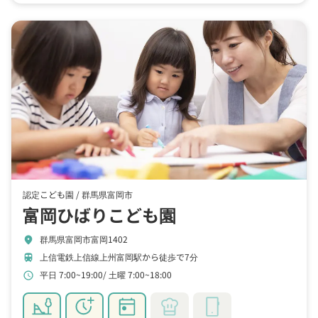
認定こども園 /
群馬県富岡市
富岡ひばりこども園
群馬県富岡市富岡1402
location_on
上信電鉄上信線上州富岡駅から徒歩で7分
train
平日 7:00~19:00
土曜 7:00~18:00
schedule