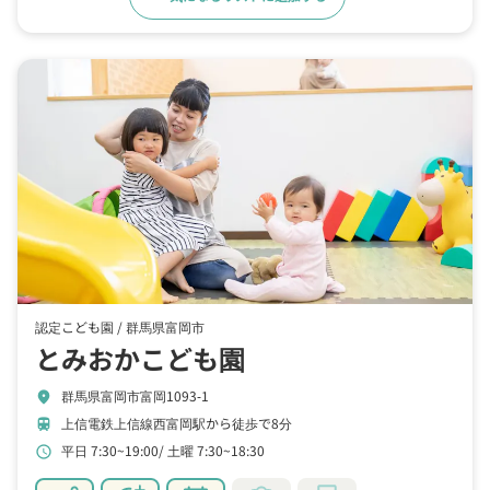
認定こども園 /
群馬県富岡市
とみおかこども園
群馬県富岡市富岡1093‐1
location_on
上信電鉄上信線西富岡駅から徒歩で8分
train
平日 7:30~19:00
土曜 7:30~18:30
schedule