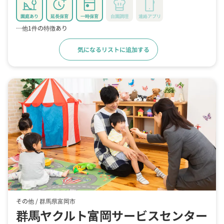
園庭あり
延長保育
一時保育
自園調理
連絡アプリ
…他1件の特徴あり
気になるリストに追加する
詳細をみる
その他 /
群馬県富岡市
群馬ヤクルト富岡サービスセンター