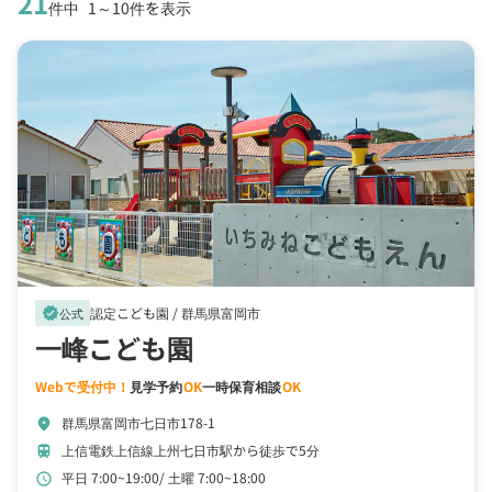
21
件中
1～10件を表示
認定こども園 /
群馬県富岡市
verified
公式
一峰こども園
Webで受付中！
見学予約
OK
一時保育相談
OK
群馬県富岡市七日市178-1
location_on
上信電鉄上信線上州七日市駅から徒歩で5分
train
平日 7:00~19:00
土曜 7:00~18:00
schedule