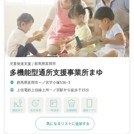
児童発達支援 /
群馬県富岡市
多機能型通所支援事業所まゆ
群馬県富岡市一ノ宮字小塚536−3
location_on
上信電鉄上信線上州一ノ宮駅から徒歩で15分
train
園庭あり
延長保育
一時保育
自園調理
連絡アプリ
気になるリストに追加する
詳細をみる