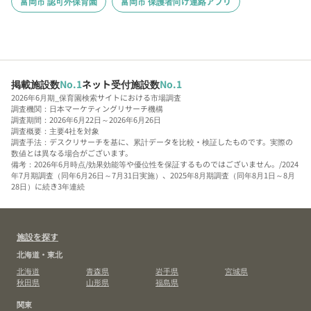
富岡市 認可外保育園
富岡市 保護者向け連絡アプリ
掲載施設数
No.1
ネット受付施設数
No.1
2026年6月期_保育園検索サイトにおける市場調査
調査機関：日本マーケティングリサーチ機構
調査期間：2026年6月22日～2026年6月26日
調査概要：主要4社を対象
調査手法：デスクリサーチを基に、累計データを比較・検証したものです。実際の
数値とは異なる場合がございます。
備考：2026年6月時点/効果効能等や優位性を保証するものではございません。/2024
年7月期調査（同年6月26日～7月31日実施）、2025年8月期調査（同年8月1日～8月
28日）に続き3年連続
施設を探す
北海道・東北
北海道
青森県
岩手県
宮城県
秋田県
山形県
福島県
関東