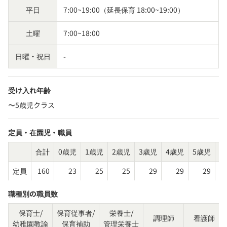
平日
7:00~19:00（延長保育 18:00~19:00）
土曜
7:00~18:00
日曜・祝日
-
受け入れ年齢
〜5歳児クラス
定員・在園児・職員
合計
0歳児
1歳児
2歳児
3歳児
4歳児
5歳児
そ
定員
160
23
25
25
29
29
29
職種別の職員数
保育士/
保育従事者/
栄養士/
調理師
看護師
幼稚園教諭
保育補助
管理栄養士