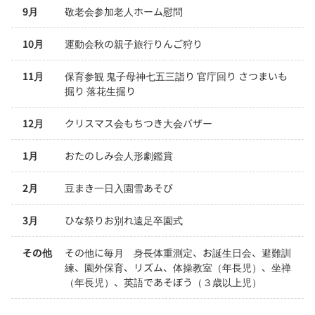
9月
敬老会参加老人ホーム慰問
10月
運動会秋の親子旅行りんご狩り
11月
保育参観 鬼子母神七五三詣り 官庁回り さつまいも
掘り 落花生掘り
12月
クリスマス会もちつき大会バザー
1月
おたのしみ会人形劇鑑賞
2月
豆まき一日入園雪あそび
3月
ひな祭りお別れ遠足卒園式
その他
その他に毎月　身長体重測定、お誕生日会、避難訓
練、園外保育、リズム、体操教室（年長児）、坐禅
（年長児）、英語であそぼう（３歳以上児）