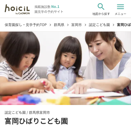
search
menu
No.1
掲載施設数
園見学の予約サイト
地図から探す
メニュー
保育園探し・見学予約TOP
群馬県
富岡市
認定こども園
富岡ひば
chevron_right
chevron_right
chevron_right
chevron_right
認定こども園 /
群馬県富岡市
富岡ひばりこども園