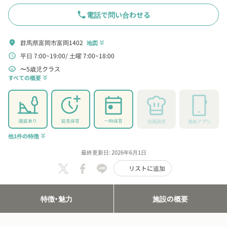
phone
電話で問い合わせる
群馬県富岡市富岡1402
location_on
地図
keyboard_double_arrow_down
平日 7:00~19:00
土曜 7:00~18:00
schedule
〜5歳児クラス
child_care
すべての概要
keyboard_double_arrow_down
園庭あり
延長保育
一時保育
自園調理
連絡アプリ
他1件の特徴
keyboard_double_arrow_down
最終更新日: 2026年6月1日
リストに追加
特徴・魅力
施設の概要