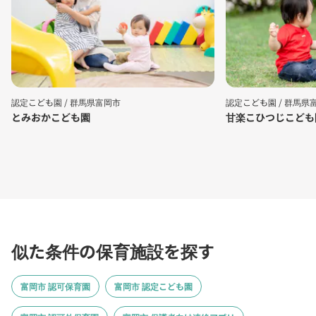
認定こども園 /
群馬県富岡市
認定こども園 /
群馬県
とみおかこども園
甘楽こひつじこども
似た条件の保育施設を探す
富岡市 認可保育園
富岡市 認定こども園