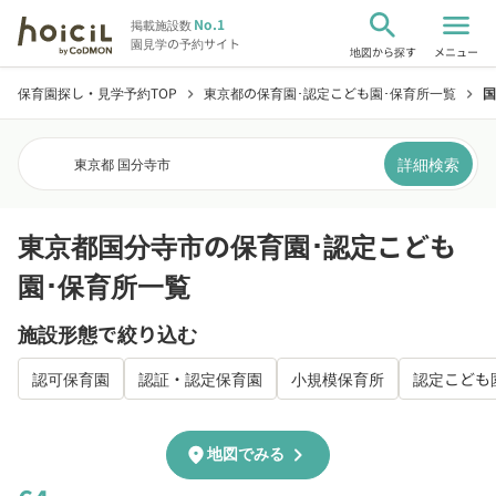
search
menu
No.1
掲載施設数
園見学の予約サイト
地図から探す
メニュー
保育園探し・見学予約TOP
東京都の保育園･認定こども園･保育所一覧
国
chevron_right
chevron_right
詳細検索
東京都 国分寺市
東京都国分寺市の保育園･認定こども
園･保育所一覧
施設形態で絞り込む
認可保育園
認証・認定保育園
小規模保育所
認定こども
chevron_right
location_on
地図でみる