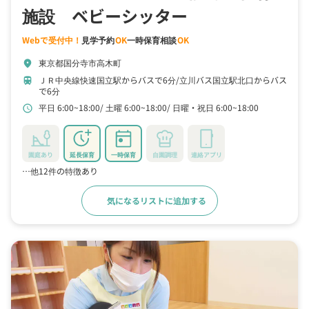
施設 ベビーシッター
Webで受付中！
見学予約
OK
一時保育相談
OK
東京都国分寺市高木町
location_on
ＪＲ中央線快速国立駅からバスで6分
立川バス国立駅北口からバス
train
で6分
平日 6:00~18:00
土曜 6:00~18:00
日曜・祝日 6:00~18:00
schedule
園庭あり
延長保育
一時保育
自園調理
連絡アプリ
…他12件の特徴あり
気になるリストに追加する
詳細をみる