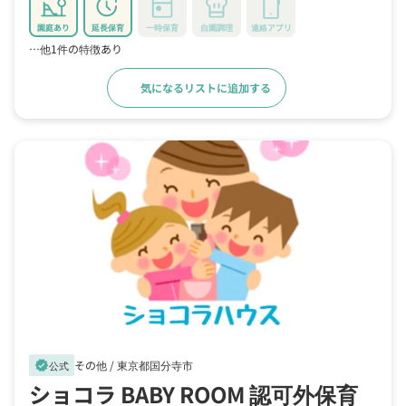
園庭あり
延長保育
一時保育
自園調理
連絡アプリ
…他1件の特徴あり
気になるリストに追加する
詳細をみる
その他 /
東京都国分寺市
verified
公式
ショコラ BABY ROOM 認可外保育