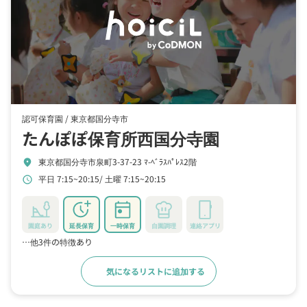
認可保育園 /
東京都国分寺市
たんぽぽ保育所西国分寺園
東京都国分寺市泉町3-37-23 ﾏ-ﾍﾞﾗｽﾊﾟﾚｽ2階
location_on
平日 7:15~20:15
土曜 7:15~20:15
schedule
園庭あり
延長保育
一時保育
自園調理
連絡アプリ
…他3件の特徴あり
気になるリストに追加する
詳細をみる