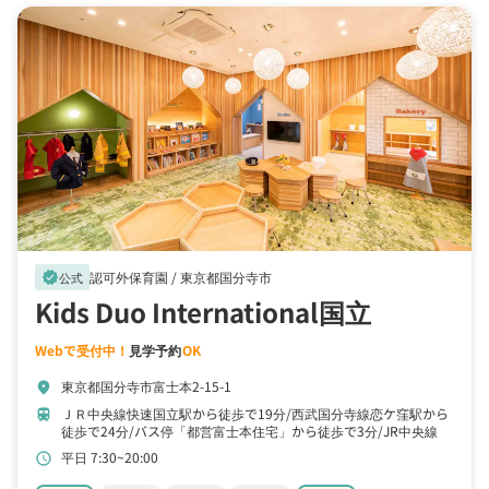
認可外保育園 /
東京都国分寺市
verified
公式
Kids Duo International国立
Webで受付中！
見学予約
OK
東京都国分寺市富士本2-15-1
location_on
ＪＲ中央線快速国立駅から徒歩で19分
西武国分寺線恋ケ窪駅から
train
徒歩で24分
バス停「都営富士本住宅」から徒歩で3分
JR中央線
「国立」から自転車で7分
平日 7:30~20:00
schedule