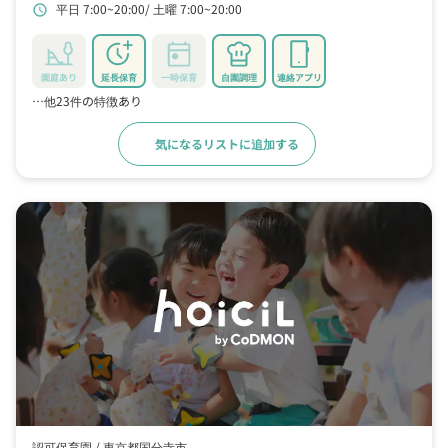
平日 7:00~20:00
土曜 7:00~20:00
schedule
園庭あり
延長保育
一時保育
自園調理
連絡アプリ
…他23件の特徴あり
気になるリストに追加する
詳細をみる
認可保育園 /
東京都国分寺市