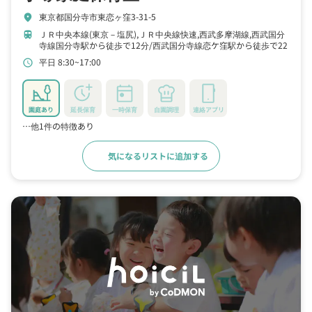
東京都国分寺市東恋ヶ窪3-31-5
location_on
ＪＲ中央本線(東京－塩尻),ＪＲ中央線快速,西武多摩湖線,西武国分
train
寺線国分寺駅から徒歩で12分
西武国分寺線恋ケ窪駅から徒歩で22
分
ＪＲ武蔵野線,ＪＲ中央本線(東京－塩尻),ＪＲ中央線快速西国分
平日 8:30~17:00
schedule
寺駅から徒歩で24分
園庭あり
延長保育
一時保育
自園調理
連絡アプリ
…他1件の特徴あり
気になるリストに追加する
詳細をみる