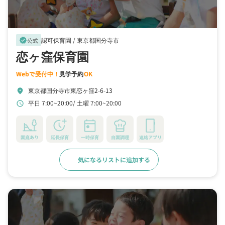
認可保育園 /
東京都国分寺市
verified
公式
恋ヶ窪保育園
Webで受付中！
見学予約
OK
東京都国分寺市東恋ヶ窪2-6-13
location_on
平日 7:00~20:00
土曜 7:00~20:00
schedule
園庭あり
延長保育
一時保育
自園調理
連絡アプリ
気になるリストに追加する
詳細をみる