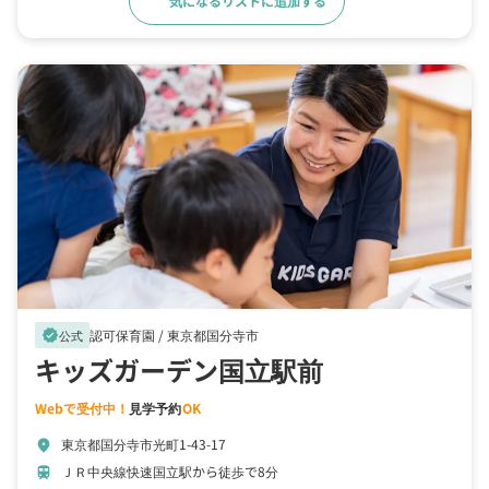
気になるリストに追加する
詳細をみる
認可保育園 /
東京都国分寺市
verified
公式
キッズガーデン国立駅前
Webで受付中！
見学予約
OK
東京都国分寺市光町1-43-17
location_on
ＪＲ中央線快速国立駅から徒歩で8分
train