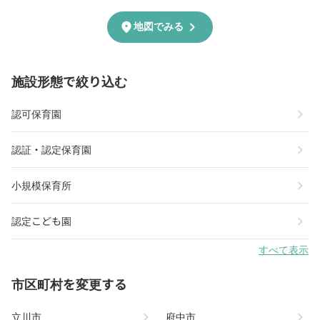
chevron_right
location_on
地図でみる
施設形態で絞り込む
chevron_right
認可保育園
chevron_right
認証・認定保育園
chevron_right
小規模保育所
chevron_right
認定こども園
すべて表示
市区町村を変更する
chevron_right
chevron_right
立川市
府中市