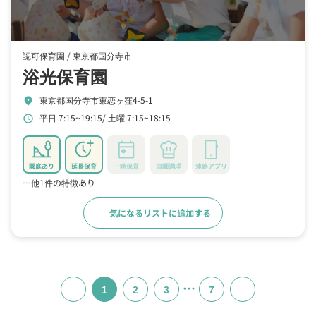
認可保育園 /
東京都国分寺市
浴光保育園
東京都国分寺市東恋ヶ窪4-5-1
location_on
平日 7:15~19:15
土曜 7:15~18:15
schedule
園庭あり
延長保育
一時保育
自園調理
連絡アプリ
…他1件の特徴あり
気になるリストに追加する
詳細をみる
…
1
2
3
7