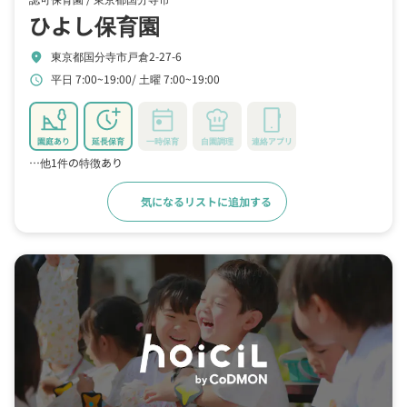
ひよし保育園
東京都国分寺市戸倉2-27-6
location_on
平日 7:00~19:00
土曜 7:00~19:00
schedule
園庭あり
延長保育
一時保育
自園調理
連絡アプリ
…他1件の特徴あり
気になるリストに追加する
詳細をみる