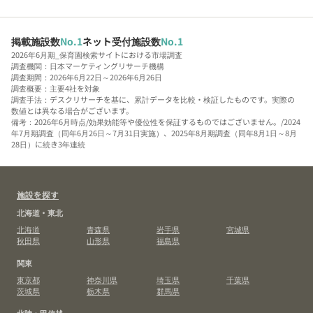
掲載施設数
No.1
ネット受付施設数
No.1
2026年6月期_保育園検索サイトにおける市場調査
調査機関：日本マーケティングリサーチ機構
調査期間：2026年6月22日～2026年6月26日
調査概要：主要4社を対象
調査手法：デスクリサーチを基に、累計データを比較・検証したものです。実際の
数値とは異なる場合がございます。
備考：2026年6月時点/効果効能等や優位性を保証するものではございません。/2024
年7月期調査（同年6月26日～7月31日実施）、2025年8月期調査（同年8月1日～8月
28日）に続き3年連続
施設を探す
北海道・東北
北海道
青森県
岩手県
宮城県
秋田県
山形県
福島県
関東
東京都
神奈川県
埼玉県
千葉県
茨城県
栃木県
群馬県