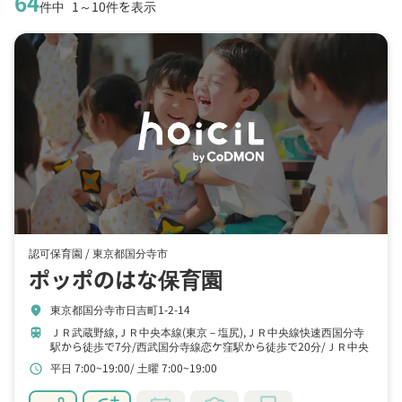
64
件中
1～10件を表示
認可保育園 /
東京都国分寺市
ポッポのはな保育園
東京都国分寺市日吉町1-2-14
location_on
ＪＲ武蔵野線,ＪＲ中央本線(東京－塩尻),ＪＲ中央線快速西国分寺
train
駅から徒歩で7分
西武国分寺線恋ケ窪駅から徒歩で20分
ＪＲ中央
本線(東京－塩尻),ＪＲ中央線快速国立駅から徒歩で23分
平日 7:00~19:00
土曜 7:00~19:00
schedule