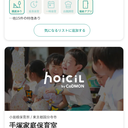
園庭あり
延長保育
一時保育
自園調理
連絡アプリ
…他15件の特徴あり
気になるリストに追加する
詳細をみる
小規模保育所 /
東京都国分寺市
手塚家庭保育室