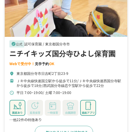
認可保育園 /
東京都国分寺市
verified
公式
ニチイキッズ国分寺ひよし保育園
Webで受付中！
見学予約
OK
東京都国分寺市日吉町2丁目23-9
location_on
ＪＲ中央線快速国立駅から徒歩で11分
ＪＲ中央線快速西国分寺駅
train
から徒歩で18分
西武国分寺線恋ケ窪駅から徒歩で22分
平日 7:00~19:00
土曜 7:00~19:00
schedule
園庭あり
延長保育
一時保育
自園調理
連絡アプリ
…他22件の特徴あり