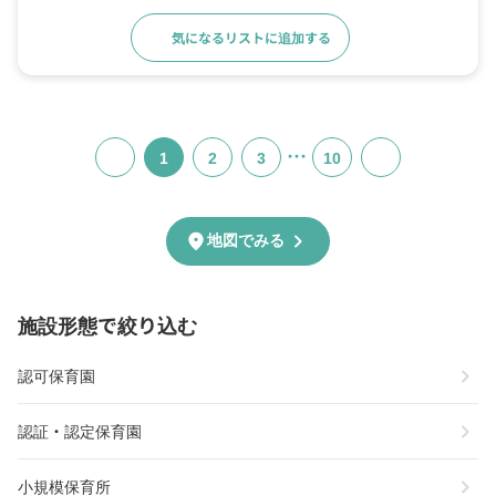
気になるリストに追加する
詳細をみる
…
1
2
3
10
chevron_right
location_on
地図でみる
施設形態で絞り込む
chevron_right
認可保育園
chevron_right
認証・認定保育園
chevron_right
小規模保育所