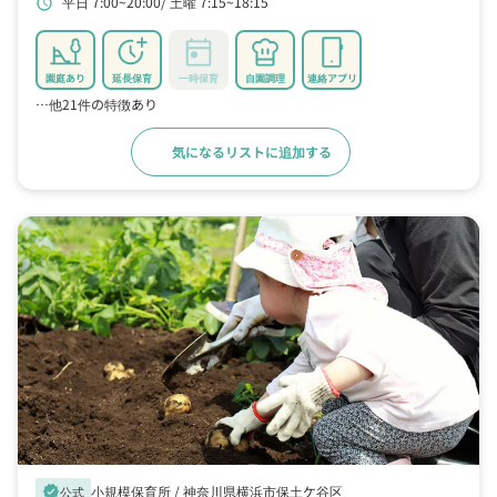
平日 7:00~20:00
土曜 7:15~18:15
schedule
園庭あり
延長保育
一時保育
自園調理
連絡アプリ
…他21件の特徴あり
気になるリストに追加する
詳細をみる
小規模保育所 /
神奈川県横浜市保土ケ谷区
verified
公式