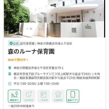
認可保育園 /
神奈川県横浜市保土ケ谷区
verified
公式
森のルーナ保育園
Webで受付中！
神奈川県横浜市保土ケ谷区常盤台79-1
location_on
横浜市営地下鉄ブルーライン三ツ沢上町駅から徒歩で24分
ＪＲ埼
train
京・相鉄直通線羽沢横浜国大駅から徒歩で23分
相鉄本線和田町駅
から徒歩で27分
平日 7:00~20:00
土曜 7:00~19:00
schedule
園庭あり
延長保育
一時保育
自園調理
連絡アプリ
…他25件の特徴あり