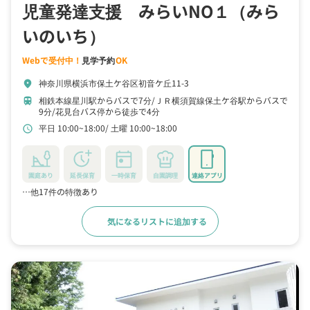
児童発達支援 みらいNO１（みら
いのいち）
Webで受付中！
見学予約
OK
神奈川県横浜市保土ケ谷区初音ケ丘11-3
location_on
相鉄本線星川駅からバスで7分
ＪＲ横須賀線保土ケ谷駅からバスで
train
9分
花見台バス停から徒歩で4分
平日 10:00~18:00
土曜 10:00~18:00
schedule
園庭あり
延長保育
一時保育
自園調理
連絡アプリ
…他17件の特徴あり
気になるリストに追加する
詳細をみる