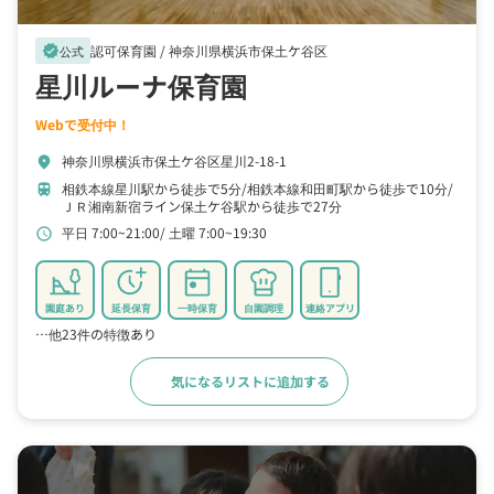
認可保育園 /
神奈川県横浜市保土ケ谷区
verified
公式
星川ルーナ保育園
Webで受付中！
神奈川県横浜市保土ケ谷区星川2-18-1
location_on
相鉄本線星川駅から徒歩で5分
相鉄本線和田町駅から徒歩で10分
train
ＪＲ湘南新宿ライン保土ケ谷駅から徒歩で27分
平日 7:00~21:00
土曜 7:00~19:30
schedule
園庭あり
延長保育
一時保育
自園調理
連絡アプリ
…他23件の特徴あり
気になるリストに追加する
詳細をみる