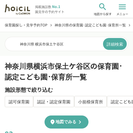
search
menu
No.1
掲載施設数
園見学の予約サイト
地図から探す
メニュー
保育園探し・見学予約TOP
神奈川県の保育園･認定こども園･保育所一覧
chevron_right
chevron_right
詳細検索
神奈川県 横浜市保土ケ谷区
神奈川県横浜市保土ケ谷区の保育園･
認定こども園･保育所一覧
施設形態で絞り込む
認可保育園
認証・認定保育園
小規模保育所
認定こども
chevron_right
location_on
地図でみる