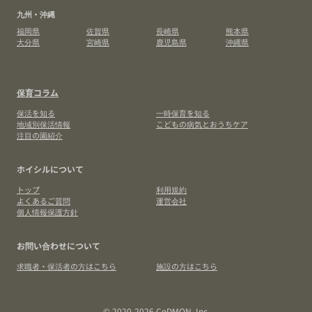
九州・沖縄
福岡県
佐賀県
長崎県
熊本県
大分県
宮崎県
鹿児島県
沖縄県
保育コラム
保活を知る
一時保育を知る
地域別保活情報
こどもの病気とおうちケア
注目の園紹介
ホイシルについて
トップ
利用規約
よくあるご質問
運営会社
個人情報保護方針
お問い合わせについて
求職者・保活者の方はこちら
施設の方はこちら
© 2020-2026 CoDMON, Inc.