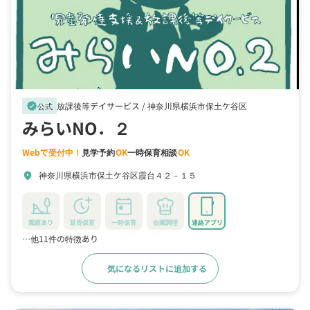
放課後等デイサービス /
神奈川県横浜市保土ケ谷区
verified
公式
みらいNO．２
Webで受付中！
見学予約
OK
一時保育相談
OK
神奈川県横浜市保土ケ谷区霞台４２－１５
location_on
園庭あり
延長保育
一時保育
自園調理
連絡アプリ
…他11件の特徴あり
気になるリストに追加する
詳細をみる