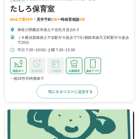
たしろ保育室
Webで受付中！
見学予約
OK
一時保育相談
OK
神奈川県横浜市保土ケ谷区月見台6-3
location_on
ＪＲ横須賀線保土ケ谷駅から徒歩で7分
相鉄本線天王町駅から徒歩
train
で20分
平日 7:30~19:00
土曜 7:30~15:30
schedule
園庭あり
延長保育
一時保育
自園調理
連絡アプリ
…他30件の特徴あり
気になるリストに追加する
詳細をみる