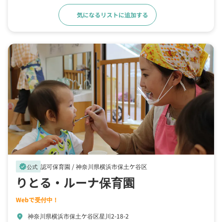
気になるリストに追加する
詳細をみる
認可保育園 /
神奈川県横浜市保土ケ谷区
verified
公式
りとる・ルーナ保育園
Webで受付中！
神奈川県横浜市保土ケ谷区星川2-18-2
location_on