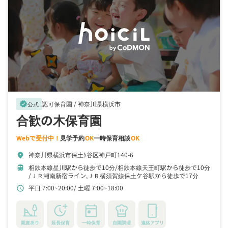
認可保育園 /
神奈川県横浜市
verified
公式
合歓の木保育園
Webで受付中！
見学予約
OK
一時保育相談
OK
神奈川県横浜市保土ｹ谷区神戸町140-6
location_on
相鉄本線星川駅から徒歩で10分
相鉄本線天王町駅から徒歩で10分
train
ＪＲ湘南新宿ライン,ＪＲ横須賀線保土ケ谷駅から徒歩で17分
平日 7:00~20:00
土曜 7:00~18:00
schedule
園庭あり
延長保育
一時保育
自園調理
連絡アプリ