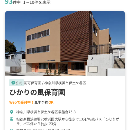
93
件中
1～10件を表示
認可保育園 /
神奈川県横浜市保土ケ谷区
verified
公式
ひかりの風保育園
Webで受付中！
見学予約
OK
神奈川県横浜市保土ケ谷区常盤台75-3
location_on
相鉄新横浜線羽沢横浜国大駅から徒歩で13分
相鉄バス「ひじりが
train
丘」バス停から徒歩で3分