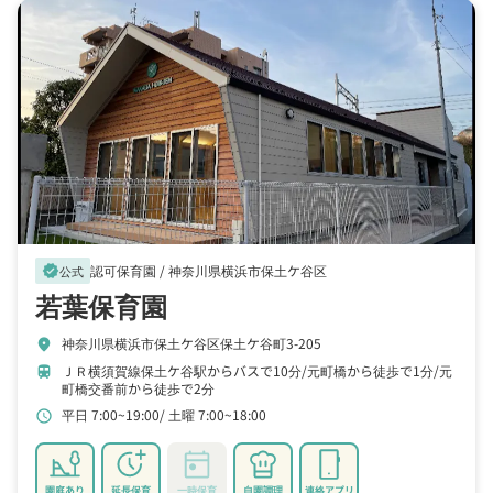
認可保育園 /
神奈川県横浜市保土ケ谷区
verified
公式
若葉保育園
神奈川県横浜市保土ケ谷区保土ケ谷町3-205
location_on
ＪＲ横須賀線保土ケ谷駅からバスで10分
元町橋から徒歩で1分
元
train
町橋交番前から徒歩で2分
平日 7:00~19:00
土曜 7:00~18:00
schedule
園庭あり
延長保育
一時保育
自園調理
連絡アプリ