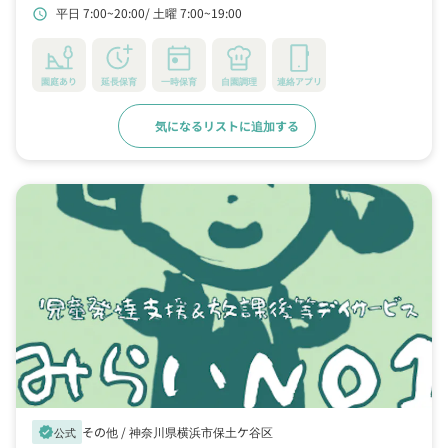
平日 7:00~20:00
土曜 7:00~19:00
schedule
園庭あり
延長保育
一時保育
自園調理
連絡アプリ
気になるリストに追加する
詳細をみる
その他 /
神奈川県横浜市保土ケ谷区
verified
公式