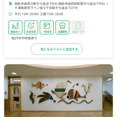
相鉄本線星川駅から徒歩で6分
相鉄本線和田町駅から徒歩で9分
Ｊ
train
Ｒ湘南新宿ライン保土ケ谷駅から徒歩で27分
平日 7:00~20:00
土曜 7:00~19:00
schedule
園庭あり
延長保育
一時保育
自園調理
連絡アプリ
…他25件の特徴あり
気になるリストに追加する
詳細をみる