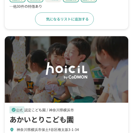
…他30件の特徴あり
気になるリストに追加する
詳細をみる
認定こども園 /
神奈川県横浜市
verified
公式
あかいとりこども園
神奈川県横浜市保土ｹ谷区権太坂3-1-34
location_on