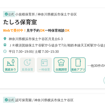
小規模保育所 /
神奈川県横浜市保土ケ谷区
公式
verified
たしろ保育室
Webで受付中！
見学予約
OK
一時保育相談
OK
神奈川県横浜市保土ケ谷区月見台6-3
location_on
ＪＲ横須賀線保土ケ谷駅から徒歩で7分
相鉄本線天王町駅から徒歩
train
平日 7:30~19:00
土曜 7:30~15:30
schedule
…他30件
園庭あり
延長保育
一時保育
自園調理
連絡アプリ
認可保育園 /
神奈川県横浜市保土ケ谷区
公式
verified