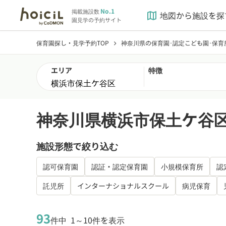
No.1
掲載施設数
地図から施設を探
map
園見学の予約サイト
保育園探し・見学予約TOP
神奈川県の保育園･認定こども園･保育
chevron_right
エリア
特徴
神奈川県横浜市保土ケ谷区
施設形態で絞り込む
認可保育園
認証・認定保育園
小規模保育所
認
託児所
インターナショナルスクール
病児保育
93
件中
1～10件を表示