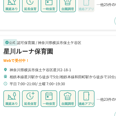
…他25件
園庭あり
延長保育
一時保育
自園調理
連絡アプリ
認可保育園 /
神奈川県横浜市保土ケ谷区
公式
verified
星川ルーナ保育園
Webで受付中！
神奈川県横浜市保土ケ谷区星川2-18-1
location_on
相鉄本線星川駅から徒歩で5分
相鉄本線和田町駅から徒歩で10分
train
平日 7:00~21:00
土曜 7:00~19:30
schedule
…他23件
園庭あり
延長保育
一時保育
自園調理
連絡アプリ