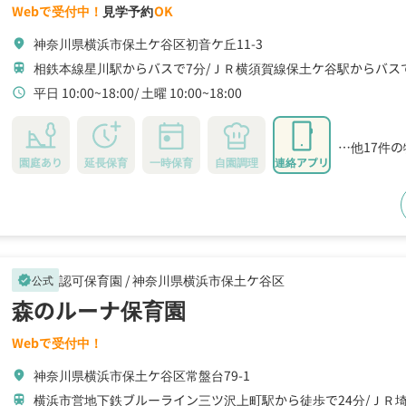
Webで受付中！
見学予約
OK
神奈川県横浜市保土ケ谷区初音ケ丘11-3
location_on
相鉄本線星川駅からバスで7分
ＪＲ横須賀線保土ケ谷駅からバス
train
平日 10:00~18:00
土曜 10:00~18:00
schedule
…他17件
園庭あり
延長保育
一時保育
自園調理
連絡アプリ
認可保育園 /
神奈川県横浜市保土ケ谷区
公式
verified
森のルーナ保育園
Webで受付中！
神奈川県横浜市保土ケ谷区常盤台79-1
location_on
横浜市営地下鉄ブルーライン三ツ沢上町駅から徒歩で24分
ＪＲ
train