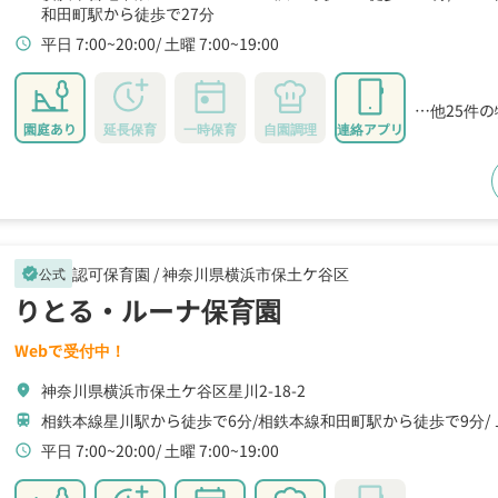
和田町駅から徒歩で27分
平日 7:00~20:00
土曜 7:00~19:00
schedule
…他25件
園庭あり
延長保育
一時保育
自園調理
連絡アプリ
認可保育園 /
神奈川県横浜市保土ケ谷区
公式
verified
りとる・ルーナ保育園
Webで受付中！
神奈川県横浜市保土ケ谷区星川2-18-2
location_on
相鉄本線星川駅から徒歩で6分
相鉄本線和田町駅から徒歩で9分
train
平日 7:00~20:00
土曜 7:00~19:00
schedule