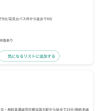
で9分
花見台バス停から徒歩で4分
の特徴あり
気になるリストに追加する
詳細をみる
埼京・相鉄直通線羽沢横浜国大駅から徒歩で23分
相鉄本線