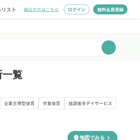
るリスト
施設の方はこちら
ログイン
無料会員登録
所一覧
企業主導型保育
学童保育
放課後等デイサービス
chevron_right
location_on
地図でみる