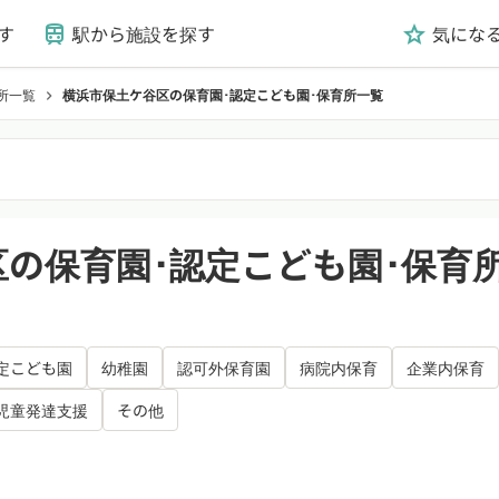
す
駅から施設を探す
気にな
train
grade
所一覧
横浜市保土ケ谷区の保育園･認定こども園･保育所一覧
chevron_right
の保育園･認定こども園･保育
定こども園
幼稚園
認可外保育園
病院内保育
企業内保育
児童発達支援
その他