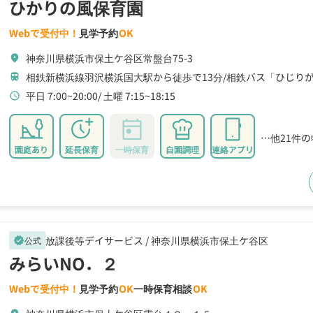
ひかりの風保育園
Webで受付中！
見学予約
OK
神奈川県横浜市保土ケ谷区常盤台75-3
location_on
相鉄新横浜線羽沢横浜国大駅から徒歩で13分
相鉄バス「ひじりが
train
平日 7:00~20:00
土曜 7:15~18:15
schedule
…他21件
園庭あり
延長保育
一時保育
自園調理
連絡アプリ
放課後等デイサービス /
神奈川県横浜市保土ケ谷区
公式
verified
みらいNO．２
Webで受付中！
見学予約
OK
一時保育相談
OK