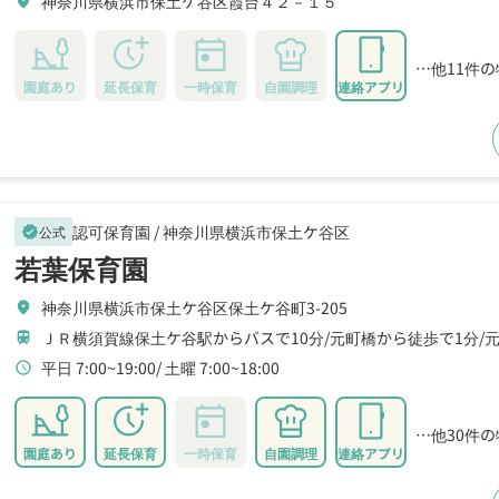
神奈川県横浜市保土ケ谷区霞台４２－１５
location_on
…他11件
園庭あり
延長保育
一時保育
自園調理
連絡アプリ
認可保育園 /
神奈川県横浜市保土ケ谷区
公式
verified
若葉保育園
神奈川県横浜市保土ケ谷区保土ケ谷町3-205
location_on
ＪＲ横須賀線保土ケ谷駅からバスで10分
元町橋から徒歩で1分
train
平日 7:00~19:00
土曜 7:00~18:00
schedule
…他30件
園庭あり
延長保育
一時保育
自園調理
連絡アプリ