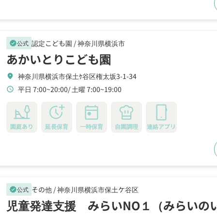
認定こども園 /
神奈川県横浜市
公式
verified
あかいとりこども園
神奈川県横浜市保土ｹ谷区権太坂3-1-34
location_on
平日 7:00~20:00
土曜 7:00~19:00
schedule
園庭あり
延長保育
一時保育
自園調理
連絡アプリ
その他 /
神奈川県横浜市保土ケ谷区
公式
verified
児童発達支援 みらいNO１（みらいの