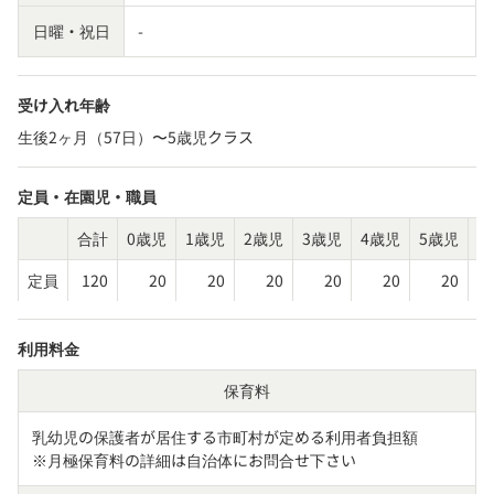
日曜・祝日
-
受け入れ年齢
生後2ヶ月（57日）〜5歳児クラス
定員・在園児・職員
合計
0歳児
1歳児
2歳児
3歳児
4歳児
5歳児
そ
定員
120
20
20
20
20
20
20
利用料金
保育料
乳幼児の保護者が居住する市町村が定める利用者負担額

※月極保育料の詳細は自治体にお問合せ下さい