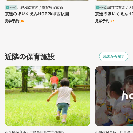
小規模保育所 /
滋賀県湖南市
認可保育園 /
大
公式
公式
verified
verified
京進のほいくえんHOPPA甲西駅園
京進のほいくえんHO
見学予約
OK
見学予約
OK
近隣の保育施設
地図から探す
小規模保育所 /
広島県広島市安佐南区
小規模保育所 /
広島県