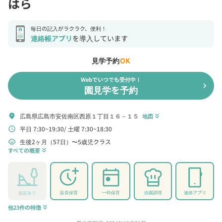
はら
毎日の記入がラクラク、便利！
連絡帳アプリ
を導入しています
見学予約
OK
Webでいつでも受付中！
chevron_right
園見学を予約
広島県広島市安佐南区西原１丁目１６－１５
location_on
地図
keyboard_double_arrow_down
平日 7:30~19:30
土曜 7:30~18:30
schedule
生後2ヶ月（57日）〜5歳児クラス
child_care
すべての概要
keyboard_double_arrow_down
延長保育
一時保育
自園調理
連絡アプリ
園庭あり
他23件の特徴
keyboard_double_arrow_down