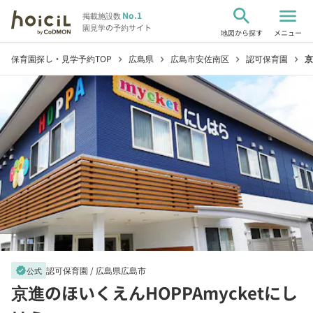
search
menu
No.1
掲載施設数
園見学の予約サイト
地図から探す
メニュー
保育園探し・見学予約TOP
広島県
広島市安佐南区
認可保育園
京
chevron_right
chevron_right
chevron_right
chevron_right
認可保育園 /
広島県広島市
verified
公式
京進のほいくえんHOPPAmycketにし