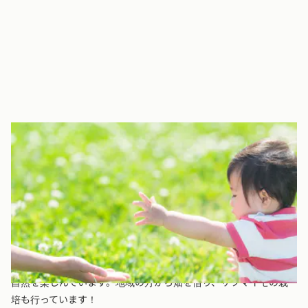
自然をたっぷり味わえる環境
京進のほいくえん HOPPAmycketにしはらは、広島市の認可保育
園です。
園舎はバリアフリー。0歳児の部屋には畳があり、安全な保育がで
きるよう整えています。
近くには楽しい公園がたくさん！電車が見えたり、広い砂場があ
ったり。散歩途中は季節の植物をみながら、子どもたちと一緒に
自然を楽しんでいます。地域の方から畑を借り、サツマイモの栽
培も行っています！