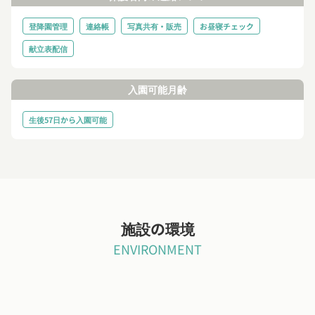
登降園管理
連絡帳
写真共有・販売
お昼寝チェック
献立表配信
入園可能月齢
生後57日から入園可能
施設の環境
ENVIRONMENT