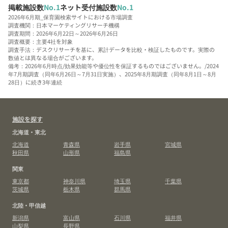
掲載施設数
No.1
ネット受付施設数
No.1
2026年6月期_保育園検索サイトにおける市場調査
調査機関：日本マーケティングリサーチ機構
調査期間：2026年6月22日～2026年6月26日
調査概要：主要4社を対象
調査手法：デスクリサーチを基に、累計データを比較・検証したものです。実際の
数値とは異なる場合がございます。
備考：2026年6月時点/効果効能等や優位性を保証するものではございません。/2024
年7月期調査（同年6月26日～7月31日実施）、2025年8月期調査（同年8月1日～8月
28日）に続き3年連続
施設を探す
北海道・東北
北海道
青森県
岩手県
宮城県
秋田県
山形県
福島県
関東
東京都
神奈川県
埼玉県
千葉県
茨城県
栃木県
群馬県
北陸・甲信越
新潟県
富山県
石川県
福井県
山梨県
長野県