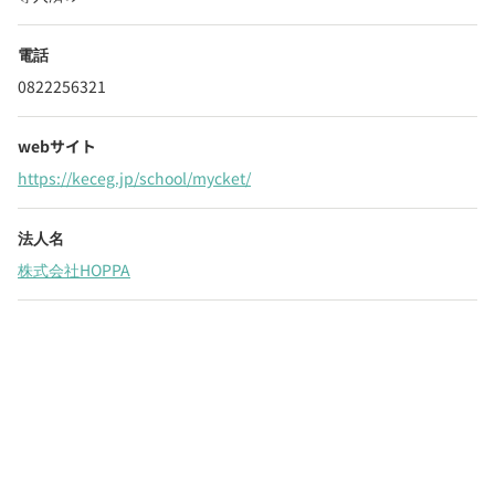
電話
0822256321
webサイト
https://keceg.jp/school/mycket/
法人名
株式会社HOPPA
Webでいつでも受付中！
chevron_right
園見学を予約