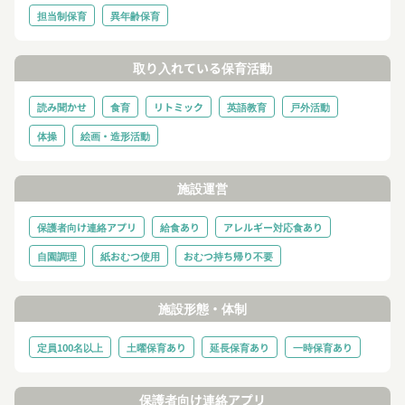
担当制保育
異年齢保育
取り入れている保育活動
読み聞かせ
食育
リトミック
英語教育
戸外活動
体操
絵画・造形活動
施設運営
保護者向け連絡アプリ
給食あり
アレルギー対応食あり
自園調理
紙おむつ使用
おむつ持ち帰り不要
施設形態・体制
定員100名以上
土曜保育あり
延長保育あり
一時保育あり
保護者向け連絡アプリ