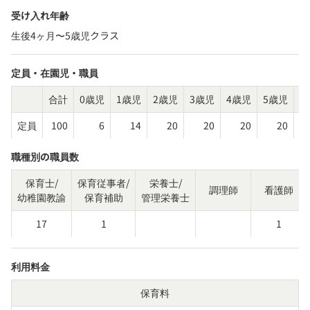
受け入れ年齢
生後4ヶ月〜5歳児クラス
定員・在園児・職員
合計
0歳児
1歳児
2歳児
3歳児
4歳児
5歳児
そ
定員
100
6
14
20
20
20
20
職種別の職員数
保育士/
保育従事者/
栄養士/
調理師
看護師
幼稚園教諭
保育補助
管理栄養士
17
1
1
利用料金
保育料