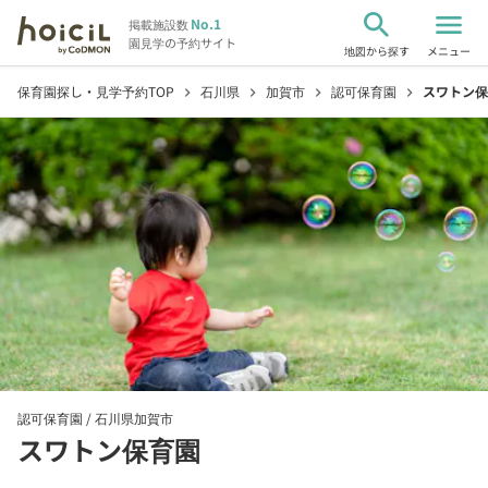
search
menu
No.1
掲載施設数
園見学の予約サイト
地図から探す
メニュー
保育園探し・見学予約TOP
石川県
加賀市
認可保育園
スワトン保
chevron_right
chevron_right
chevron_right
chevron_right
認可保育園 /
石川県加賀市
スワトン保育園