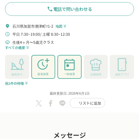
phone
電話で問い合わせる
石川県加賀市潮津町ｿ1-2
location_on
地図
keyboard_double_arrow_down
平日 7:30~19:00
土曜 8:30~12:30
schedule
生後4ヶ月〜5歳児クラス
child_care
すべての概要
keyboard_double_arrow_down
延長保育
一時保育
園庭あり
自園調理
連絡アプリ
他1件の特徴
keyboard_double_arrow_down
最終更新日: 2026年6月1日
リストに追加
メッセージ