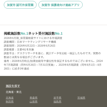
加賀市 認可外保育園
加賀市 保護者向け連絡アプリ
掲載施設数
No.1
ネット受付施設数
No.1
2026年6月期_保育園検索サイトにおける市場調査
調査機関：日本マーケティングリサーチ機構
調査期間：2026年6月22日～2026年6月26日
調査概要：主要4社を対象
調査手法：デスクリサーチを基に、累計データを比較・検証したものです。実際の
数値とは異なる場合がございます。
備考：2026年6月時点/効果効能等や優位性を保証するものではございません。/2024
年7月期調査（同年6月26日～7月31日実施）、2025年8月期調査（同年8月1日～8月
28日）に続き3年連続
施設を探す
北海道・東北
北海道
青森県
岩手県
宮城県
秋田県
山形県
福島県