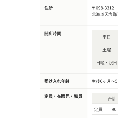
住所
〒098-3312
北海道天塩郡天
開所時間
平日
土曜
日曜・祝日
受け入れ年齢
生後6ヶ月〜
定員・在園児・職員
合計
定員
90