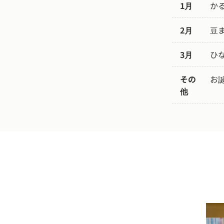
1月
か
2月
豆
3月
ひ
その
お
他