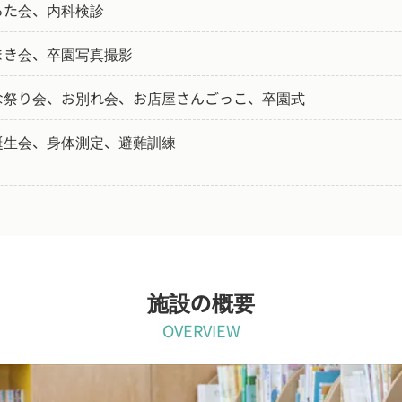
るた会、内科検診
まき会、卒園写真撮影
な祭り会、お別れ会、お店屋さんごっこ、卒園式
誕生会、身体測定、避難訓練
施設の概要
OVERVIEW