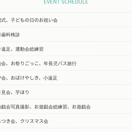
EVENT SCHEDULE
園式、子どもの日のお祝い会
科歯科検診
子遠足、運動会総練習
動会、お祭りごっこ、年長児バス旅行
夕会、おばけやしき、小遠足
月見会、芋ほり
遊戯会写真撮影、お遊戯会総練習、お遊戯会
ちつき会、クリスマス会