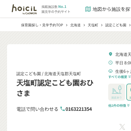
No.1
掲載施設数
地図から施設を探
map
園見学の予約サイト
保育園探し・見学予約TOP
北海道
天塩町
認定こども園
chevron_right
chevron_right
chevron_right
chevron_r
北海道天
location_on
平日 8:0
schedule
生後6ヶ
child_care
認定こども園 /
北海道天塩郡天塩町
すべての概要
keyboard_double_arrow
天塩町認定こども園おひ
さま
園庭あり
他1件の特徴
keyboard_double_arrow_down
電話で問い合わせる
0163221354
phone