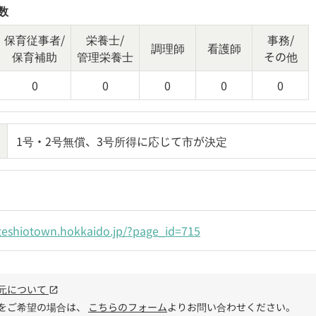
数
保育従事者/
栄養士/
事務/
調理師
看護師
保育補助
管理栄養士
その他
0
0
0
0
0
1号・2号無償、3号所得に応じて市が決定
teshiotown.hokkaido.jp/?page_id=715
元について
open_in_new
をご希望の場合は、
こちらのフォーム
よりお問い合わせください。