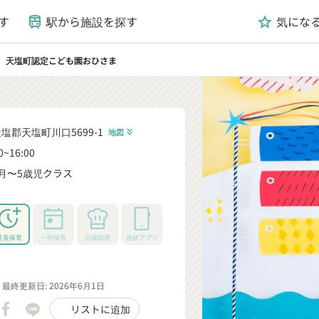
す
駅から施設を探す
気にな
train
grade
天塩町認定こども園おひさま
ight
塩郡天塩町川口5699-1
地図
keyboard_double_arrow_down
0~16:00
月〜5歳児クラス
_down
延長保育
一時保育
自園調理
連絡アプリ
最終更新日: 2026年6月1日
リストに追加