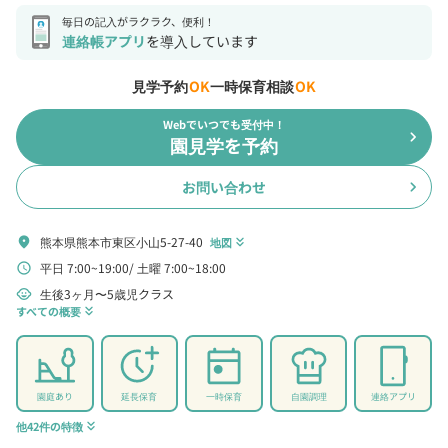
毎日の記入がラクラク、便利！
連絡帳アプリ
を導入しています
見学予約
OK
一時保育相談
OK
Webでいつでも受付中！
chevron_right
園見学を予約
お問い合わせ
chevron_right
熊本県熊本市東区小山5-27-40
location_on
地図
keyboard_double_arrow_down
平日 7:00~19:00
土曜 7:00~18:00
schedule
生後3ヶ月〜5歳児クラス
child_care
すべての概要
keyboard_double_arrow_down
園庭あり
延長保育
一時保育
自園調理
連絡アプリ
他42件の特徴
keyboard_double_arrow_down