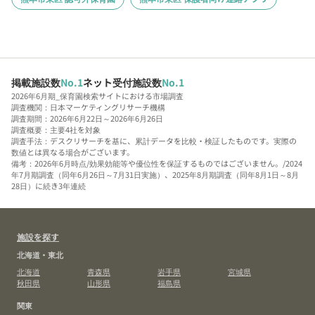
掲載施設数
No.1
ネット受付施設数
No.1
2026年6月期_保育園検索サイトにおける市場調査
調査機関：日本マーケティングリサーチ機構
調査期間：2026年6月22日～2026年6月26日
調査概要：主要4社を対象
調査手法：デスクリサーチを基に、累計データを比較・検証したものです。実際の
数値とは異なる場合がございます。
備考：2026年6月時点/効果効能等や優位性を保証するものではございません。/2024
年7月期調査（同年6月26日～7月31日実施）、2025年8月期調査（同年8月1日～8月
28日）に続き3年連続
施設を探す
北海道・東北
北海道
青森県
岩手県
宮城県
秋田県
山形県
福島県
関東