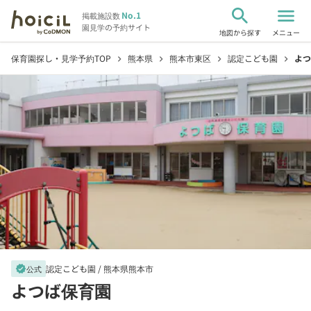
search
menu
No.1
掲載施設数
園見学の予約サイト
地図から探す
メニュー
保育園探し・見学予約TOP
熊本県
熊本市東区
認定こども園
よつ
chevron_right
chevron_right
chevron_right
chevron_right
認定こども園 /
熊本県熊本市
verified
公式
よつば保育園