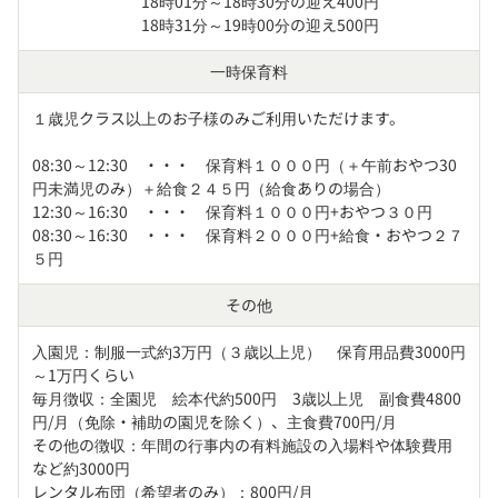
　　　　　　　18時01分～18時30分の迎え400円

　　　　　　　18時31分～19時00分の迎え500円
一時保育料
１歳児クラス以上のお子様のみご利用いただけます。

08:30～12:30　・・・　保育料１０００円（＋午前おやつ30
円未満児のみ）＋給食２４５円（給食ありの場合）

12:30～16:30　・・・　保育料１０００円+おやつ３０円

08:30～16:30　・・・　保育料２０００円+給食・おやつ２７
５円
その他
入園児：制服一式約3万円（３歳以上児）　保育用品費3000円
～1万円くらい

毎月徴収：全園児　絵本代約500円　3歳以上児　副食費4800
円/月（免除・補助の園児を除く）、主食費700円/月　

その他の徴収：年間の行事内の有料施設の入場料や体験費用
など約3000円　

レンタル布団（希望者のみ）：800円/月
