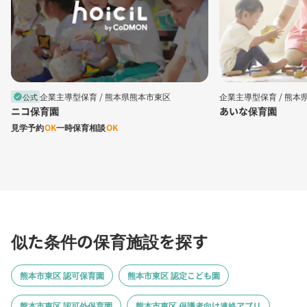
企業主導型保育 /
熊本県熊本市東区
企業主導型保育 /
熊本
公式
verified
ニコ保育園
あいな保育園
見学予約
OK
一時保育相談
OK
似た条件の保育施設を探す
熊本市東区 認可保育園
熊本市東区 認定こども園
熊本市東区 認可外保育園
熊本市東区 保護者向け連絡アプリ