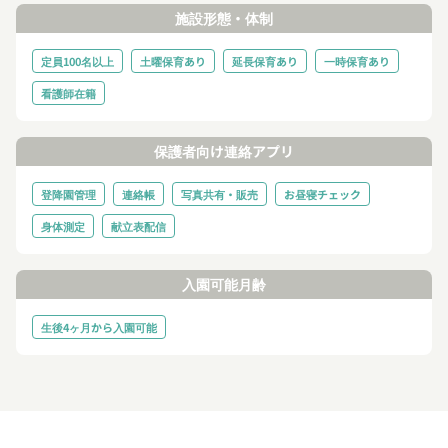
施設形態・体制
定員100名以上
土曜保育あり
延長保育あり
一時保育あり
看護師在籍
保護者向け連絡アプリ
登降園管理
連絡帳
写真共有・販売
お昼寝チェック
身体測定
献立表配信
入園可能月齢
生後4ヶ月から入園可能