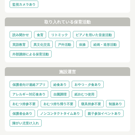
監視カメラあり
取り入れている保育活動
読み聞かせ
食育
リトミック
ピアノを用いた音楽活動
英語教育
異文化交流
戸外活動
体操
絵画・造形活動
外部講師による保育活動
施設運営
保護者向け連絡アプリ
給食あり
おやつ・夕食あり
アレルギー対応食あり
自園調理
紙おむつ使用
おむつ持参不要
おむつ持ち帰り不要
寝具持参不要
制服あり
保護者会あり
ノンコンタクトタイムあり
親子参加イベントあり
障がい児受け入れ