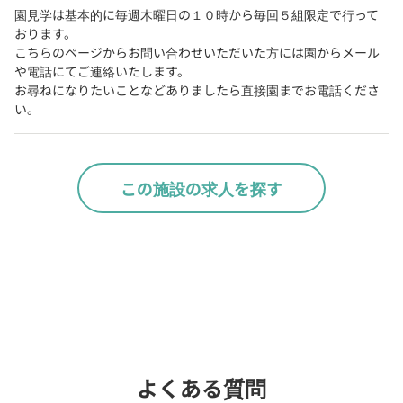
園見学は基本的に毎週木曜日の１０時から毎回５組限定で行って
おります。

こちらのページからお問い合わせいただいた方には園からメール
や電話にてご連絡いたします。

お尋ねになりたいことなどありましたら直接園までお電話くださ
い。
この施設の求人を探す
Webでいつでも受付中！
chevron_right
園見学を予約
よくある質問