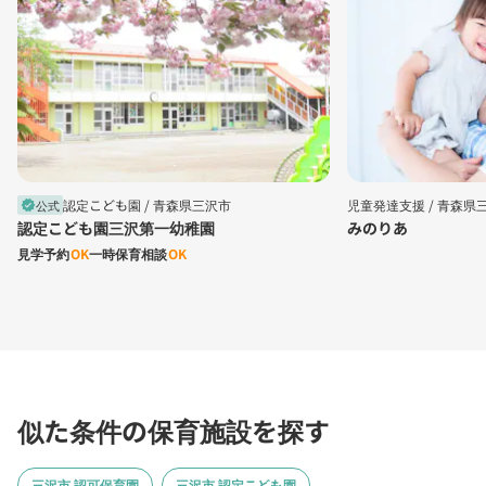
認定こども園 /
青森県三沢市
児童発達支援 /
青森県
公式
verified
認定こども園三沢第一幼稚園
みのりあ
見学予約
OK
一時保育相談
OK
似た条件の保育施設を探す
三沢市 認可保育園
三沢市 認定こども園