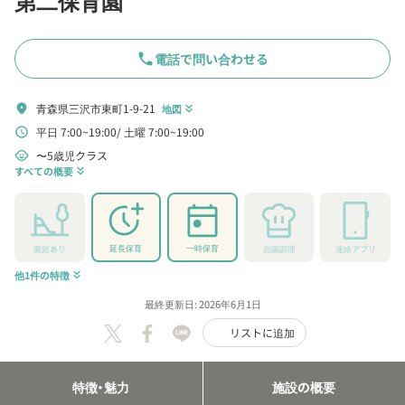
第二保育園
phone
電話で問い合わせる
青森県三沢市東町1-9-21
location_on
地図
keyboard_double_arrow_down
平日 7:00~19:00
土曜 7:00~19:00
schedule
〜5歳児クラス
child_care
すべての概要
keyboard_double_arrow_down
延長保育
一時保育
園庭あり
自園調理
連絡アプリ
他1件の特徴
keyboard_double_arrow_down
最終更新日: 2026年6月1日
リストに追加
特徴・魅力
施設の概要