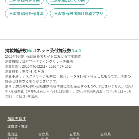
三沢市 認可外保育園
三沢市 保護者向け連絡アプリ
掲載施設数
No.1
ネット受付施設数
No.1
2026年6月期_保育園検索サイトにおける市場調査
調査機関：日本マーケティングリサーチ機構
調査期間：2026年6月22日～2026年6月26日
調査概要：主要4社を対象
調査手法：デスクリサーチを基に、累計データを比較・検証したものです。実際の
数値とは異なる場合がございます。
備考：2026年6月時点/効果効能等や優位性を保証するものではございません。/2024
年7月期調査（同年6月26日～7月31日実施）、2025年8月期調査（同年8月1日～8月
28日）に続き3年連続
施設を探す
北海道・東北
北海道
青森県
岩手県
宮城県
秋田県
山形県
福島県