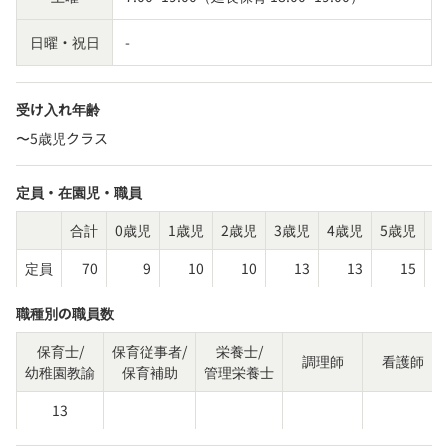
日曜・祝日
-
受け入れ年齢
〜5歳児クラス
定員・在園児・職員
合計
0歳児
1歳児
2歳児
3歳児
4歳児
5歳児
そ
定員
70
9
10
10
13
13
15
職種別の職員数
保育士/
保育従事者/
栄養士/
調理師
看護師
幼稚園教諭
保育補助
管理栄養士
13