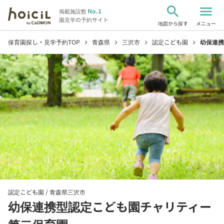
search
menu
No.1
掲載施設数
園見学の予約サイト
地図から探す
メニュー
保育園探し・見学予約TOP
青森県
三沢市
認定こども園
幼保連携
chevron_right
chevron_right
chevron_right
chevron_right
認定こども園 /
青森県三沢市
幼保連携型認定こども園チャリティー