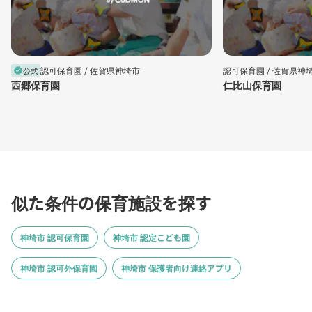
認可保育園 /
佐賀県神埼市
認可保育園 /
佐賀県神
公式
verified
西郷保育園
仁比山保育園
似た条件の保育施設を探す
神埼市 認可保育園
神埼市 認定こども園
神埼市 認可外保育園
神埼市 保護者向け連絡アプリ