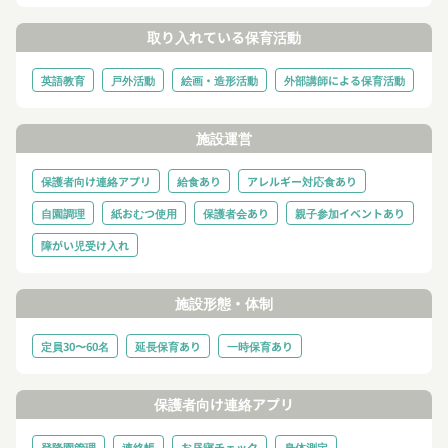
取り入れている保育活動
英語教育
戸外活動
絵画・造形活動
外部講師による保育活動
施設運営
保護者向け連絡アプリ
給食あり
アレルギー対応食あり
自園調理
紙おむつ使用
保護者会あり
親子参加イベントあり
障がい児受け入れ
施設形態・体制
定員30〜60名
延長保育あり
一時保育あり
保護者向け連絡アプリ
登降園管理
連絡帳
お昼寝チェック
身体測定