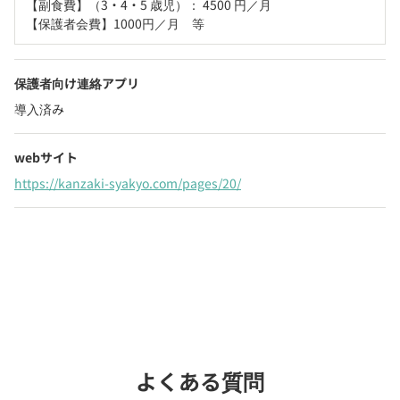
【副食費】（3・4・5 歳児）： 4500 円／月

【保護者会費】1000円／月　等
保護者向け連絡アプリ
導入済み
webサイト
https://kanzaki-syakyo.com/pages/20/
お問い合わせ
chevron_right
よくある質問