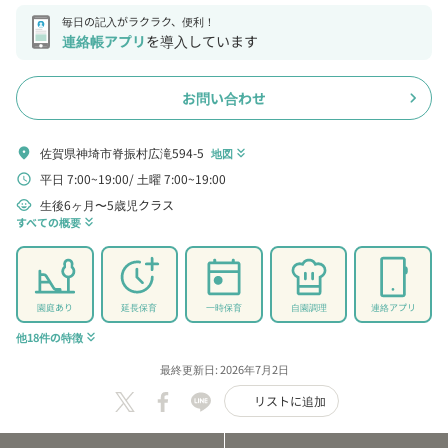
毎日の記入がラクラク、便利！
連絡帳アプリ
を導入しています
お問い合わせ
chevron_right
佐賀県神埼市脊振村広滝594-5
location_on
地図
keyboard_double_arrow_down
平日 7:00~19:00
土曜 7:00~19:00
schedule
生後6ヶ月〜5歳児クラス
child_care
すべての概要
keyboard_double_arrow_down
園庭あり
延長保育
一時保育
自園調理
連絡アプリ
他18件の特徴
keyboard_double_arrow_down
最終更新日: 2026年7月2日
リストに追加