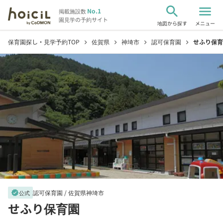
search
menu
No.1
掲載施設数
園見学の予約サイト
地図から探す
メニュー
保育園探し・見学予約TOP
佐賀県
神埼市
認可保育園
せふり保育
chevron_right
chevron_right
chevron_right
chevron_right
認可保育園 /
佐賀県神埼市
verified
公式
せふり保育園