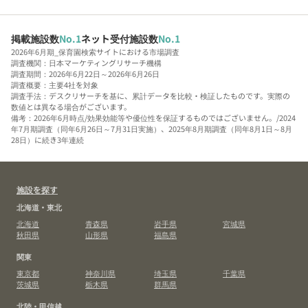
掲載施設数
No.1
ネット受付施設数
No.1
2026年6月期_保育園検索サイトにおける市場調査
調査機関：日本マーケティングリサーチ機構
調査期間：2026年6月22日～2026年6月26日
調査概要：主要4社を対象
調査手法：デスクリサーチを基に、累計データを比較・検証したものです。実際の
数値とは異なる場合がございます。
備考：2026年6月時点/効果効能等や優位性を保証するものではございません。/2024
年7月期調査（同年6月26日～7月31日実施）、2025年8月期調査（同年8月1日～8月
28日）に続き3年連続
施設を探す
北海道・東北
北海道
青森県
岩手県
宮城県
秋田県
山形県
福島県
関東
東京都
神奈川県
埼玉県
千葉県
茨城県
栃木県
群馬県
北陸・甲信越