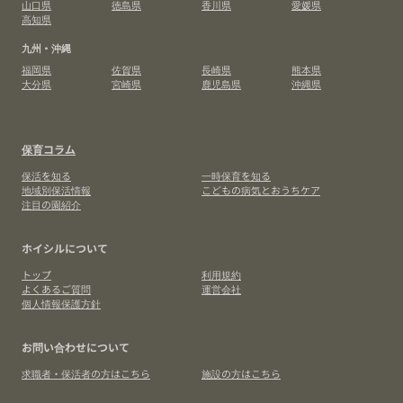
山口県
徳島県
香川県
愛媛県
高知県
九州・沖縄
福岡県
佐賀県
長崎県
熊本県
大分県
宮崎県
鹿児島県
沖縄県
保育コラム
保活を知る
一時保育を知る
地域別保活情報
こどもの病気とおうちケア
注目の園紹介
ホイシルについて
トップ
利用規約
よくあるご質問
運営会社
個人情報保護方針
お問い合わせについて
求職者・保活者の方はこちら
施設の方はこちら