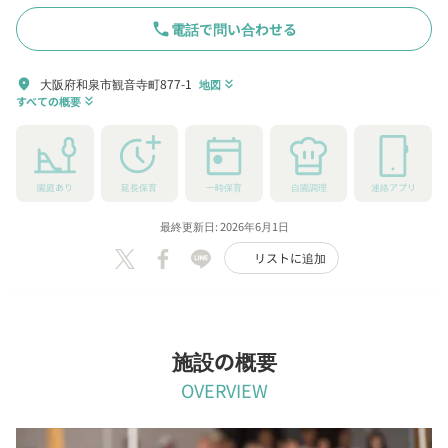
phone
電話で問い合わせる
大阪府和泉市観音寺町877-1
location_on
地図
keyboard_double_arrow_down
すべての概要
keyboard_double_arrow_down
園庭あり
延長保育
一時保育
自園調理
連絡アプリ
最終更新日: 2026年6月1日
リストに追加
施設の概要
OVERVIEW