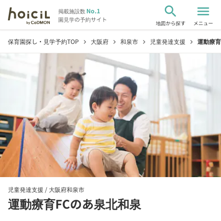
search
menu
No.1
掲載施設数
園見学の予約サイト
地図から探す
メニュー
保育園探し・見学予約TOP
大阪府
和泉市
児童発達支援
運動療育
chevron_right
chevron_right
chevron_right
chevron_right
児童発達支援 /
大阪府和泉市
運動療育FCのあ泉北和泉