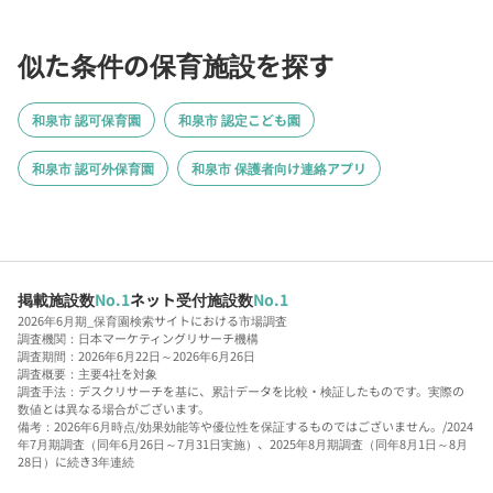
似た条件の保育施設を探す
和泉市 認可保育園
和泉市 認定こども園
和泉市 認可外保育園
和泉市 保護者向け連絡アプリ
掲載施設数
No.1
ネット受付施設数
No.1
2026年6月期_保育園検索サイトにおける市場調査
調査機関：日本マーケティングリサーチ機構
調査期間：2026年6月22日～2026年6月26日
調査概要：主要4社を対象
調査手法：デスクリサーチを基に、累計データを比較・検証したものです。実際の
数値とは異なる場合がございます。
備考：2026年6月時点/効果効能等や優位性を保証するものではございません。/2024
年7月期調査（同年6月26日～7月31日実施）、2025年8月期調査（同年8月1日～8月
28日）に続き3年連続