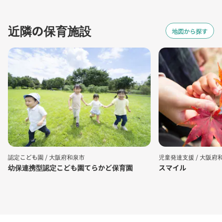
近隣の保育施設
地図から探す
認定こども園 /
大阪府和泉市
児童発達支援 /
大阪府
幼保連携型認定こども園てらかど保育園
スマイル