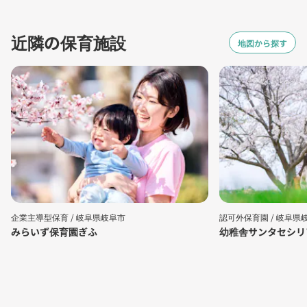
近隣の保育施設
地図から探す
企業主導型保育 /
岐阜県岐阜市
認可外保育園 /
岐阜県
みらいず保育園ぎふ
幼稚舎サンタセシリ