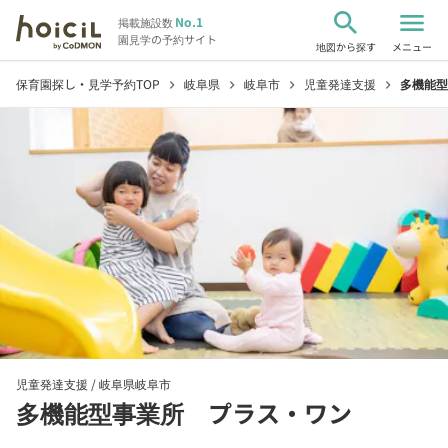
search
menu
No.1
掲載施設数
園見学の予約サイト
地図から探す
メニュー
保育園探し・見学予約TOP
岐阜県
岐阜市
児童発達支援
多機能型
chevron_right
chevron_right
chevron_right
chevron_right
児童発達支援 /
岐阜県岐阜市
多機能型事業所 プラス・ワン