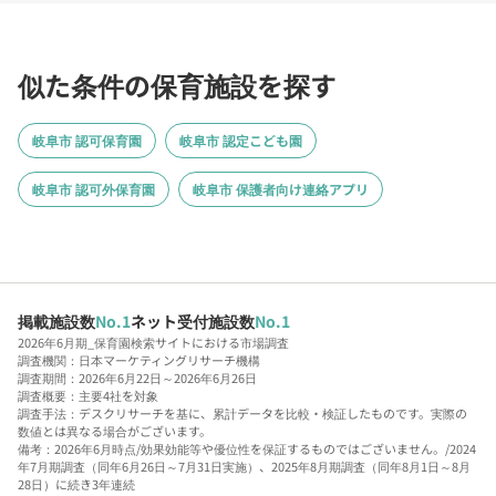
似た条件の保育施設を探す
岐阜市 認可保育園
岐阜市 認定こども園
岐阜市 認可外保育園
岐阜市 保護者向け連絡アプリ
掲載施設数
No.1
ネット受付施設数
No.1
2026年6月期_保育園検索サイトにおける市場調査
調査機関：日本マーケティングリサーチ機構
調査期間：2026年6月22日～2026年6月26日
調査概要：主要4社を対象
調査手法：デスクリサーチを基に、累計データを比較・検証したものです。実際の
数値とは異なる場合がございます。
備考：2026年6月時点/効果効能等や優位性を保証するものではございません。/2024
年7月期調査（同年6月26日～7月31日実施）、2025年8月期調査（同年8月1日～8月
28日）に続き3年連続