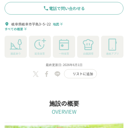
phone
電話で問い合わせる
岐阜県岐阜市芋島3−5−22
location_on
地図
keyboard_double_arrow_down
すべての概要
keyboard_double_arrow_down
園庭あり
延長保育
一時保育
自園調理
連絡アプリ
最終更新日: 2026年6月1日
リストに追加
施設の概要
OVERVIEW