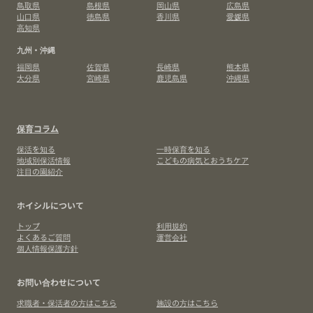
鳥取県
島根県
岡山県
広島県
山口県
徳島県
香川県
愛媛県
高知県
九州・沖縄
福岡県
佐賀県
長崎県
熊本県
大分県
宮崎県
鹿児島県
沖縄県
保育コラム
保活を知る
一時保育を知る
地域別保活情報
こどもの病気とおうちケア
注目の園紹介
ホイシルについて
トップ
利用規約
よくあるご質問
運営会社
個人情報保護方針
お問い合わせについて
求職者・保活者の方はこちら
施設の方はこちら