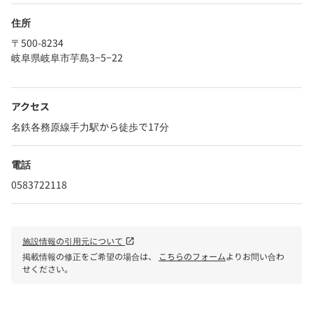
住所
〒500-8234
岐阜県岐阜市芋島3−5−22
アクセス
名鉄各務原線手力駅から徒歩で17分
電話
0583722118
施設情報の引用元について
open_in_new
掲載情報の修正をご希望の場合は、
こちらのフォーム
よりお問い合わ
せください。