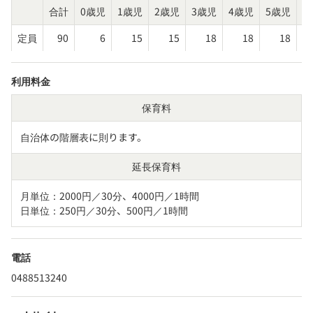
合計
0歳児
1歳児
2歳児
3歳児
4歳児
5歳児
そ
定員
90
6
15
15
18
18
18
利用料金
保育料
自治体の階層表に則ります。
延長保育料
月単位：2000円／30分、4000円／1時間

日単位：250円／30分、500円／1時間
電話
0488513240