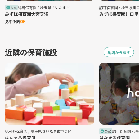
認可保育園 /
埼玉県さいたま市
認可保育園 /
埼玉県川
公式
verified
みずほ保育園大宮天沼
みずほ保育園川口里
見学予約
OK
近隣の保育施設
地図から探す
認可外保育園 /
埼玉県さいたま市中央区
認可保育園 /
埼
公式
verified
はなまる保育所
はなまる保育園