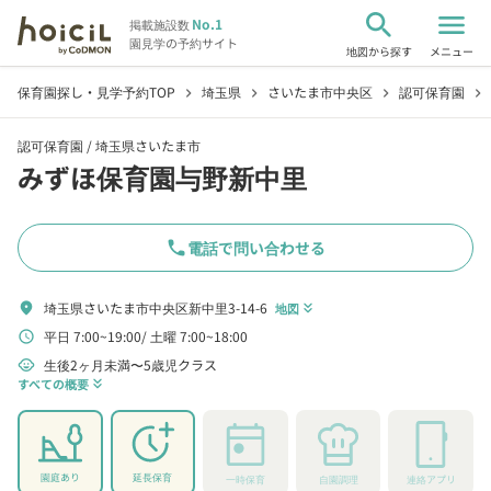
search
menu
No.1
掲載施設数
園見学の予約サイト
地図から探す
メニュー
保育園探し・見学予約TOP
埼玉県
さいたま市中央区
認可保育園
chevron_right
chevron_right
chevron_right
chevron_right
認可保育園 /
埼玉県さいたま市
みずほ保育園与野新中里
phone
電話で問い合わせる
埼玉県さいたま市中央区新中里3-14-6
location_on
地図
keyboard_double_arrow_down
平日 7:00~19:00
土曜 7:00~18:00
schedule
生後2ヶ月未満〜5歳児クラス
child_care
すべての概要
keyboard_double_arrow_down
園庭あり
延長保育
一時保育
自園調理
連絡アプリ