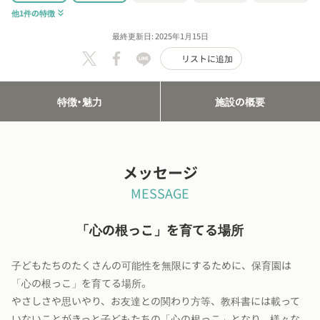
他1件の特徴
keyboard_double_arrow_down
最終更新日: 2025年1月15日
リストに追加
特徴・魅力
施設の概要
メッセージ
MESSAGE
「心の根っこ」を育てる場所
子どもたちのたくさんの可能性を無限にするために、保育園は
「心の根っこ」を育てる場所。
やさしさや思いやり、お友達との関わり方等、教科書には載って
いないことがきっと子どもたちの「心の根っこ」となり、様々な