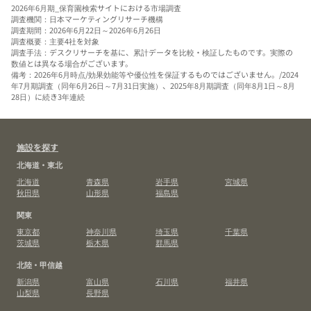
2026年6月期_保育園検索サイトにおける市場調査
調査機関：日本マーケティングリサーチ機構
調査期間：2026年6月22日～2026年6月26日
調査概要：主要4社を対象
調査手法：デスクリサーチを基に、累計データを比較・検証したものです。実際の
数値とは異なる場合がございます。
備考：2026年6月時点/効果効能等や優位性を保証するものではございません。/2024
年7月期調査（同年6月26日～7月31日実施）、2025年8月期調査（同年8月1日～8月
28日）に続き3年連続
施設を探す
北海道・東北
北海道
青森県
岩手県
宮城県
秋田県
山形県
福島県
関東
東京都
神奈川県
埼玉県
千葉県
茨城県
栃木県
群馬県
北陸・甲信越
新潟県
富山県
石川県
福井県
山梨県
長野県