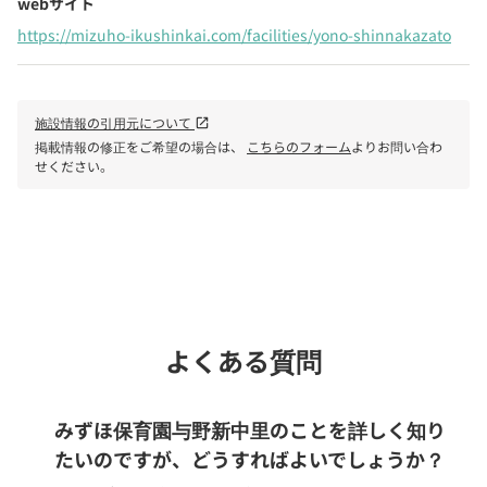
webサイト
https://mizuho-ikushinkai.com/facilities/yono-shinnakazato
施設情報の引用元について
open_in_new
掲載情報の修正をご希望の場合は、
こちらのフォーム
よりお問い合わ
せください。
phone
電話で問い合わせる
よくある質問
みずほ保育園与野新中里のことを詳しく知り
たいのですが、どうすればよいでしょうか？