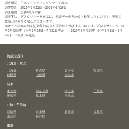
調査機関：日本マーケティングリサーチ機構
調査期間：2026年6月22日～2026年6月26日
調査概要：主要4社を対象
調査手法：デスクリサーチを基に、累計データを比較・検証したものです。実際の
数値とは異なる場合がございます。
備考：2026年6月時点/効果効能等や優位性を保証するものではございません。/2024
年7月期調査（同年6月26日～7月31日実施）、2025年8月期調査（同年8月1日～8月
28日）に続き3年連続
施設を探す
北海道・東北
北海道
青森県
岩手県
宮城県
秋田県
山形県
福島県
関東
東京都
神奈川県
埼玉県
千葉県
茨城県
栃木県
群馬県
北陸・甲信越
新潟県
富山県
石川県
福井県
山梨県
長野県
東海