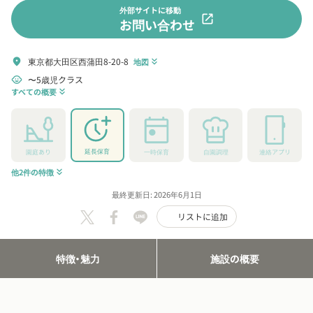
外部サイトに移動
open_in_new
お問い合わせ
東京都大田区西蒲田8-20-8
location_on
地図
keyboard_double_arrow_down
〜5歳児クラス
child_care
すべての概要
keyboard_double_arrow_down
延長保育
園庭あり
一時保育
自園調理
連絡アプリ
他2件の特徴
keyboard_double_arrow_down
最終更新日: 2026年6月1日
リストに追加
特徴・魅力
施設の概要