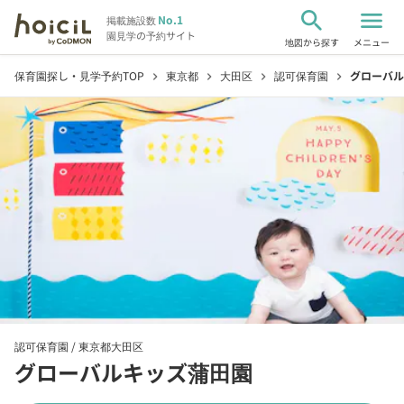
search
menu
No.1
掲載施設数
園見学の予約サイト
地図から探す
メニュー
保育園探し・見学予約TOP
東京都
大田区
認可保育園
グローバル
chevron_right
chevron_right
chevron_right
chevron_right
認可保育園 /
東京都大田区
グローバルキッズ蒲田園