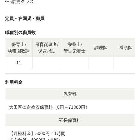
〜5歳児クラス
定員・在園児・職員
職種別の職員数
保育士/
保育従事者/
栄養士/
調理師
看護師
幼稚園教諭
保育補助
管理栄養士
11
利用料金
保育料
大田区の定める保育料（0円～71800円）
延長保育料
【月極料金】5000円／1時間

※夕食代　4000円（月額）
