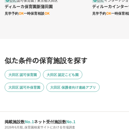
認可保育園 /
東京都大田区
インターナショ
公式
公式
verified
verified
ディルーカ保育園新蒲田園
ディルーカインター
見学予約
OK
一時保育相談
OK
見学予約
OK
一時保育相
似た条件の保育施設を探す
大田区 認可保育園
大田区 認定こども園
大田区 認可外保育園
大田区 保護者向け連絡アプリ
掲載施設数
No.1
ネット受付施設数
No.1
2026年6月期_保育園検索サイトにおける市場調査