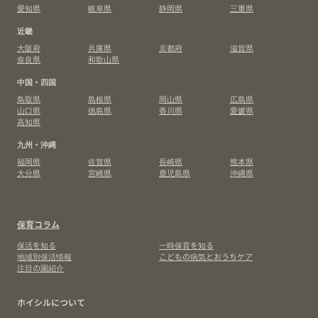
愛知県
岐阜県
静岡県
三重県
近畿
大阪府
兵庫県
京都府
滋賀県
奈良県
和歌山県
中国・四国
鳥取県
島根県
岡山県
広島県
山口県
徳島県
香川県
愛媛県
高知県
九州・沖縄
福岡県
佐賀県
長崎県
熊本県
大分県
宮崎県
鹿児島県
沖縄県
保育コラム
保活を知る
一時保育を知る
地域別保活情報
こどもの病気とおうちケア
注目の園紹介
ホイシルについて