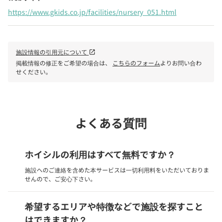
https://www.gkids.co.jp/facilities/nursery_051.html
施設情報の引用元について
open_in_new
掲載情報の修正をご希望の場合は、
こちらのフォーム
よりお問い合わ
せください。
よくある質問
ホイシルの利用はすべて無料ですか？
施設へのご連絡を含めた本サービスは一切利用料をいただいておりま
せんので、ご安心下さい。
希望するエリアや特徴などで施設を探すこと
はできますか？