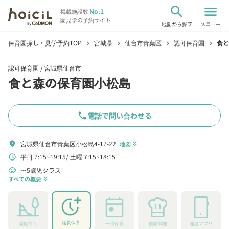
search
menu
No.1
掲載施設数
園見学の予約サイト
地図から探す
メニュー
保育園探し・見学予約TOP
宮城県
仙台市青葉区
認可保育園
食と
chevron_right
chevron_right
chevron_right
chevron_right
認可保育園 /
宮城県仙台市
食と森の保育園小松島
phone
電話で問い合わせる
宮城県仙台市青葉区小松島4-17-22
location_on
地図
keyboard_double_arrow_down
平日 7:15~19:15
土曜 7:15~18:15
schedule
〜5歳児クラス
child_care
すべての概要
keyboard_double_arrow_down
延長保育
園庭あり
一時保育
自園調理
連絡アプリ