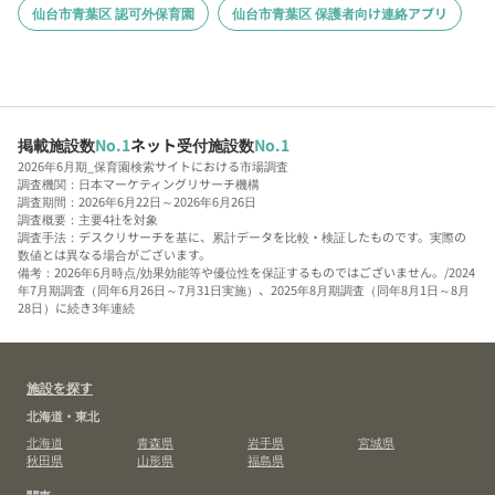
仙台市青葉区 認可外保育園
仙台市青葉区 保護者向け連絡アプリ
掲載施設数
No.1
ネット受付施設数
No.1
2026年6月期_保育園検索サイトにおける市場調査
調査機関：日本マーケティングリサーチ機構
調査期間：2026年6月22日～2026年6月26日
調査概要：主要4社を対象
調査手法：デスクリサーチを基に、累計データを比較・検証したものです。実際の
数値とは異なる場合がございます。
備考：2026年6月時点/効果効能等や優位性を保証するものではございません。/2024
年7月期調査（同年6月26日～7月31日実施）、2025年8月期調査（同年8月1日～8月
28日）に続き3年連続
施設を探す
北海道・東北
北海道
青森県
岩手県
宮城県
秋田県
山形県
福島県
関東