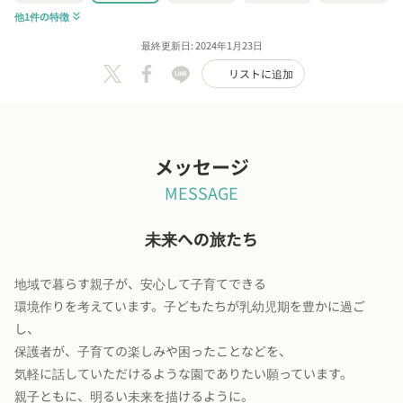
他1件の特徴
keyboard_double_arrow_down
最終更新日: 2024年1月23日
リストに追加
メッセージ
MESSAGE
未来への旅たち
地域で暮らす親子が、安心して子育てできる
環境作りを考えています。子どもたちが乳幼児期を豊かに過ご
し、
保護者が、子育ての楽しみや困ったことなどを、
気軽に話していただけるような園でありたい願っています。
親子ともに、明るい未来を描けるように。