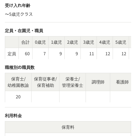
受け入れ年齢
〜5歳児クラス
定員・在園児・職員
合計
0歳児
1歳児
2歳児
3歳児
4歳児
5歳児
そ
定員
60
7
9
9
11
12
12
職種別の職員数
保育士/
保育従事者/
栄養士/
調理師
看護師
幼稚園教諭
保育補助
管理栄養士
20
利用料金
保育料