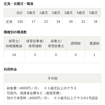
定員・在園児・職員
合計
0歳児
1歳児
2歳児
3歳児
4歳児
5歳児
そ
定員
150
17
23
24
29
23
34
職種別の職員数
保育士/
保育従事者/
栄養士/
調理師
看護師
幼稚園教諭
保育補助
管理栄養士
24
0
0
0
1
利用料金
その他
副食費（4000円／月）　※３歳児以上のクラス

写真代、保護者会費など（都度実費）

預かり保育料（6000円／月）　※３歳児以上クラスの1号認定