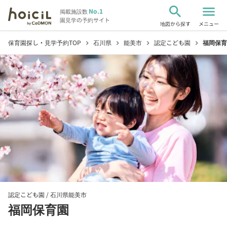
search
menu
No.1
掲載施設数
園見学の予約サイト
地図から探す
メニュー
保育園探し・見学予約TOP
石川県
能美市
認定こども園
福岡保育
chevron_right
chevron_right
chevron_right
chevron_right
認定こども園 /
石川県能美市
福岡保育園