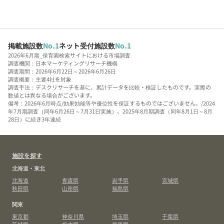
掲載施設数
No.1
ネット受付施設数
No.1
2026年6月期_保育園検索サイトにおける市場調査
調査機関：日本マーケティングリサーチ機構
調査期間：2026年6月22日～2026年6月26日
調査概要：主要4社を対象
調査手法：デスクリサーチを基に、累計データを比較・検証したものです。実際の
数値とは異なる場合がございます。
備考：2026年6月時点/効果効能等や優位性を保証するものではございません。/2024
年7月期調査（同年6月26日～7月31日実施）、2025年8月期調査（同年8月1日～8月
28日）に続き3年連続
施設を探す
北海道・東北
北海道
青森県
岩手県
宮城県
秋田県
山形県
福島県
関東
東京都
神奈川県
埼玉県
千葉県