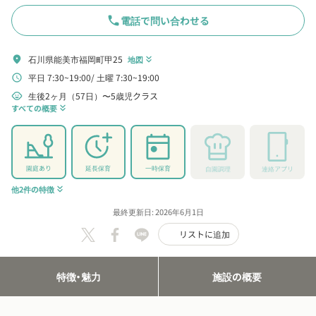
phone
電話で問い合わせる
石川県能美市福岡町甲25
location_on
地図
keyboard_double_arrow_down
平日 7:30~19:00
土曜 7:30~19:00
schedule
生後2ヶ月（57日）〜5歳児クラス
child_care
すべての概要
keyboard_double_arrow_down
園庭あり
延長保育
一時保育
自園調理
連絡アプリ
他2件の特徴
keyboard_double_arrow_down
最終更新日: 2026年6月1日
リストに追加
特徴・魅力
施設の概要