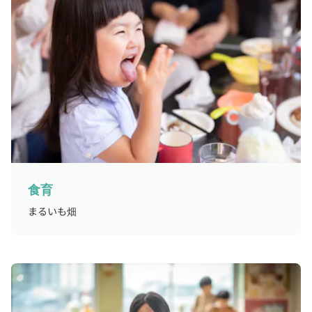
食育
まるいも畑