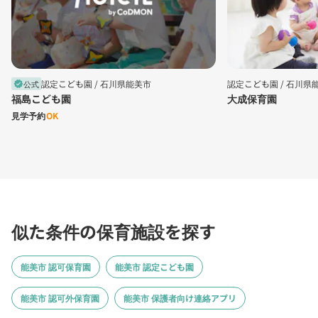
認定こども園 /
石川県能美市
認定こども園 /
石川県
公式
verified
福島こども園
大成保育園
見学予約
OK
似た条件の保育施設を探す
能美市 認可保育園
能美市 認定こども園
能美市 認可外保育園
能美市 保護者向け連絡アプリ