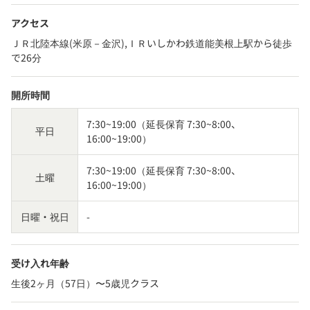
アクセス
ＪＲ北陸本線(米原－金沢),ＩＲいしかわ鉄道能美根上駅から徒歩
で26分
開所時間
7:30~19:00（延長保育 7:30~8:00、
平日
16:00~19:00）
7:30~19:00（延長保育 7:30~8:00、
土曜
16:00~19:00）
日曜・祝日
-
受け入れ年齢
生後2ヶ月（57日）〜5歳児クラス