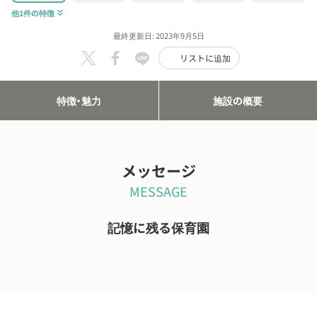
他1件の特徴
keyboard_double_arrow_down
最終更新日: 2023年9月5日
リストに追加
特徴・魅力
施設の概要
メッセージ
MESSAGE
記憶に残る保育園