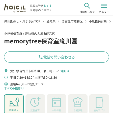
search
menu
No.1
掲載施設数
園見学の予約サイト
地図から探す
メニュー
保育園探し・見学予約TOP
愛知県
名古屋市昭和区
小規模保育所
chevron_right
chevron_right
chevron_right
chevron_right
小規模保育所 /
愛知県名古屋市昭和区
memorytree保育室滝川園
phone
電話で問い合わせる
愛知県名古屋市昭和区川名山町51-2
location_on
地図
keyboard_double_arrow_down
平日 7:30~18:30
土曜 7:30~18:30
schedule
生後6ヶ月〜2歳児クラス
child_care
すべての概要
keyboard_double_arrow_down
園庭あり
延長保育
一時保育
自園調理
連絡アプリ