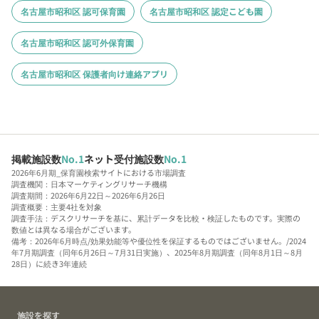
名古屋市昭和区 認可保育園
名古屋市昭和区 認定こども園
名古屋市昭和区 認可外保育園
名古屋市昭和区 保護者向け連絡アプリ
掲載施設数
No.1
ネット受付施設数
No.1
2026年6月期_保育園検索サイトにおける市場調査
調査機関：日本マーケティングリサーチ機構
調査期間：2026年6月22日～2026年6月26日
調査概要：主要4社を対象
調査手法：デスクリサーチを基に、累計データを比較・検証したものです。実際の
数値とは異なる場合がございます。
備考：2026年6月時点/効果効能等や優位性を保証するものではございません。/2024
年7月期調査（同年6月26日～7月31日実施）、2025年8月期調査（同年8月1日～8月
28日）に続き3年連続
施設を探す