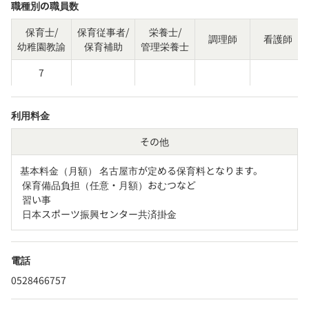
職種別の職員数
保育士/
保育従事者/
栄養士/
調理師
看護師
幼稚園教諭
保育補助
管理栄養士
7
利用料金
その他
基本料金（月額） 名古屋市が定める保育料となります。

 保育備品負担（任意・月額）おむつなど

 習い事

 日本スポーツ振興センター共済掛金
電話
0528466757