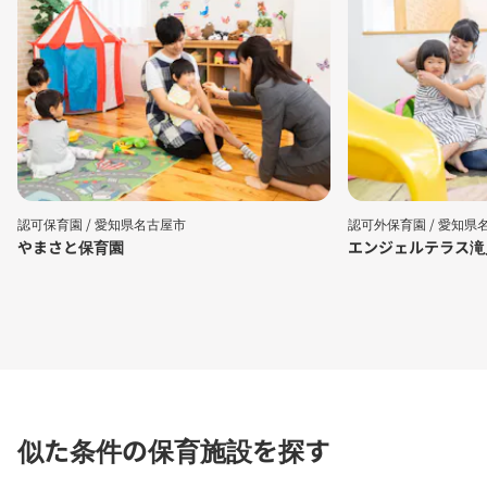
認可保育園 /
愛知県名古屋市
認可外保育園 /
愛知県
やまさと保育園
エンジェルテラス滝
似た条件の保育施設を探す