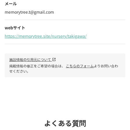
メール
memorytree.t@gmail.com
webサイト
https://memorytree.site/nursery/takigawa/
施設情報の引用元について
open_in_new
掲載情報の修正をご希望の場合は、
こちらのフォーム
よりお問い合わ
せください。
phone
電話で問い合わせる
よくある質問