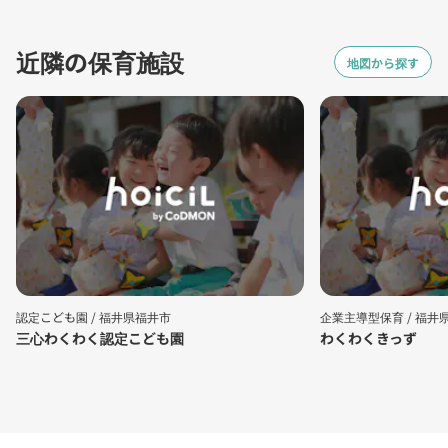
近隣の保育施設
地図から探す
認定こども園 /
福井県福井市
企業主導型保育 /
福井
三心わくわく認定こども園
わくわくきっず