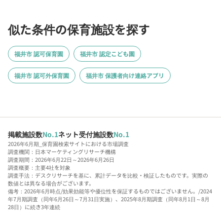
似た条件の保育施設を探す
福井市 認可保育園
福井市 認定こども園
福井市 認可外保育園
福井市 保護者向け連絡アプリ
掲載施設数
No.1
ネット受付施設数
No.1
2026年6月期_保育園検索サイトにおける市場調査
調査機関：日本マーケティングリサーチ機構
調査期間：2026年6月22日～2026年6月26日
調査概要：主要4社を対象
調査手法：デスクリサーチを基に、累計データを比較・検証したものです。実際の
数値とは異なる場合がございます。
備考：2026年6月時点/効果効能等や優位性を保証するものではございません。/2024
年7月期調査（同年6月26日～7月31日実施）、2025年8月期調査（同年8月1日～8月
28日）に続き3年連続