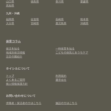
山口県
徳島県
香川県
愛媛県
高知県
九州・沖縄
福岡県
佐賀県
長崎県
熊本県
大分県
宮崎県
鹿児島県
沖縄県
保育コラム
保活を知る
一時保育を知る
地域別保活情報
こどもの病気とおうちケア
注目の園紹介
ホイシルについて
トップ
利用規約
よくあるご質問
運営会社
個人情報保護方針
お問い合わせについて
求職者・保活者の方はこちら
施設の方はこちら