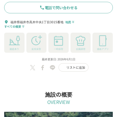
phone
電話で問い合わせる
福井県福井市高木中央1丁目3015番地
location_on
地図
keyboard_double_arrow_down
すべての概要
keyboard_double_arrow_down
園庭あり
延長保育
一時保育
自園調理
連絡アプリ
最終更新日: 2026年6月1日
リストに追加
施設の概要
OVERVIEW