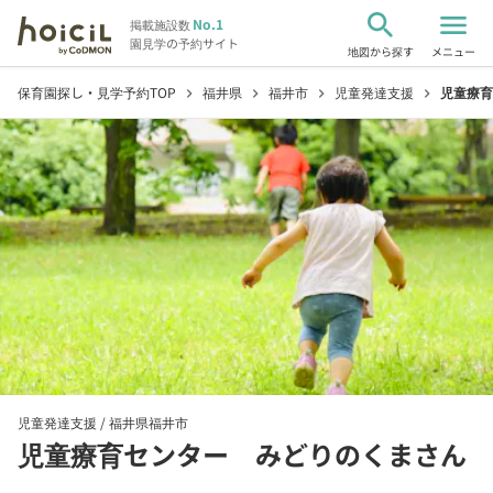
search
menu
No.1
掲載施設数
園見学の予約サイト
地図から探す
メニュー
保育園探し・見学予約TOP
福井県
福井市
児童発達支援
児童療育
chevron_right
chevron_right
chevron_right
chevron_right
児童発達支援 /
福井県福井市
児童療育センター みどりのくまさん