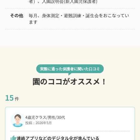
者）、入園説明会(新入園児保護者)
その他
毎月、身体測定・避難訓練・誕生会をおこなってい
ます
実際に通った保護者に聞いた口コミ
園のココがオススメ！
15
件
4歳児クラス/男性/30代
投稿：2026年5月
連絡アプリなどのデジタル化が進んでいる
thumb_up