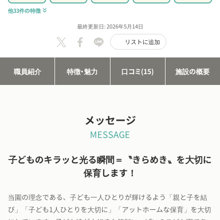
他33件の特徴
keyboard_double_arrow_down
最終更新日: 2026年5月14日
リストに追加
職員紹介
特徴・魅力
口コミ(15)
施設の概要
メッセージ
MESSAGE
子どものキラッと光る瞬間＝〝きらめき〟を大切に
保育します！
当園の理念である、子ども一人ひとりが輝けるよう「親と子を結
び」「子ども1人ひとりを大切に」「アットホームな保育」を大切