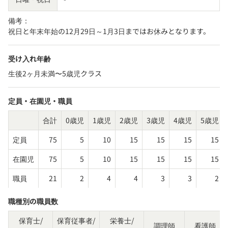
備考：
祝日と年末年始の12月29日～1月3日まではお休みとなります。
受け入れ年齢
生後2ヶ月未満〜5歳児クラス
定員・在園児・職員
合計
0歳児
1歳児
2歳児
3歳児
4歳児
5歳児
定員
75
5
10
15
15
15
15
在園児
75
5
10
15
15
15
15
職員
21
2
4
4
3
3
2
職種別の職員数
保育士/
保育従事者/
栄養士/
調理師
看護師