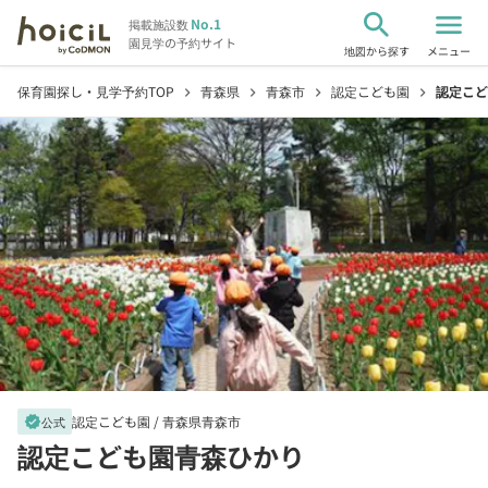
search
menu
No.1
掲載施設数
園見学の予約サイト
地図から探す
メニュー
保育園探し・見学予約TOP
青森県
青森市
認定こども園
認定こど
chevron_right
chevron_right
chevron_right
chevron_right
認定こども園 /
青森県青森市
verified
公式
認定こども園青森ひかり