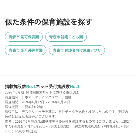
似た条件の保育施設を探す
青森市 認可保育園
青森市 認定こども園
青森市 認可外保育園
青森市 保護者向け連絡アプリ
掲載施設数
No.1
ネット受付施設数
No.1
2026年6月期_保育園検索サイトにおける市場調査
調査機関：日本マーケティングリサーチ機構
調査期間：2026年6月22日～2026年6月26日
調査概要：主要4社を対象
調査手法：デスクリサーチを基に、累計データを比較・検証したものです。実際の
数値とは異なる場合がございます。
備考：2026年6月時点/効果効能等や優位性を保証するものではございません。/2024
年7月期調査（同年6月26日～7月31日実施）、2025年8月期調査（同年8月1日～8月
28日）に続き3年連続