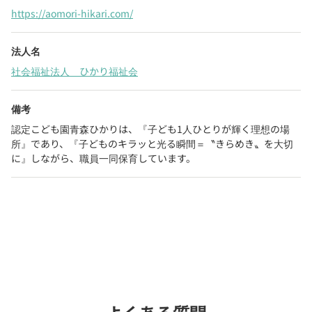
https://aomori-hikari.com/
法人名
社会福祉法人 ひかり福祉会
備考
認定こども園青森ひかりは、『子ども1人ひとりが輝く理想の場
所』であり、『子どものキラッと光る瞬間＝〝きらめき〟を大切
に』しながら、職員一同保育しています。
Webでいつでも受付中！
chevron_right
園見学を予約