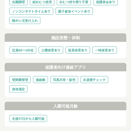
自園調理
紙おむつ使用
おむつ持ち帰り不要
保護者会あり
ノンコンタクトタイムあり
親子参加イベントあり
障がい児受け入れ
施設形態・体制
定員60〜100名
土曜保育あり
延長保育あり
一時保育あり
保護者向け連絡アプリ
登降園管理
連絡帳
写真共有・販売
お昼寝チェック
身体測定
入園可能月齢
生後57日から入園可能