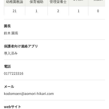
幼稚園教諭
保育補助
管理栄養士
21
1
2
1
0
園長
鈴木 園長
保護者向け連絡アプリ
導入済み
電話
0177223316
メール
kodomoen@aomori-hikari.com
webサイト