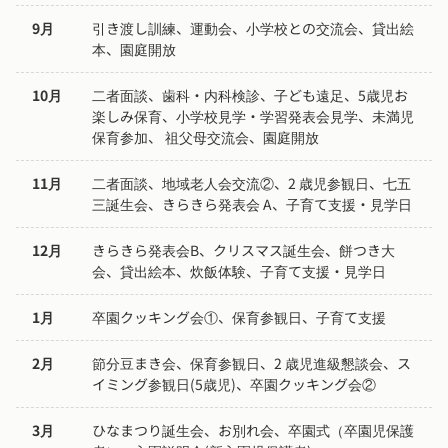
9月
引き渡し訓練、運動会、小学校との交流会、貸出絵
本、園庭開放
10月
二者面談、歯科・内科検診、子ども遠足、5歳児お
楽しみ保育、小学校見学・学習発表会見学、未満児
保育参加、 祖父母交流会、園庭開放
11月
二者面談、地域老人会交流②、2 歳児参観日、七五
三誕生会、きらきら発表会 A、子育て支援・見学日
12月
きらきら発表会B、クリスマス誕生会、餅つき大
会、貸出絵本、炊飯体験、子育て支援・見学日
1月
卒園クッキング会①、保育参観日、子育て支援
2月
節分豆まき会、保育参観日、2 歳児進級懇談会、ス
イミング参観日(5歳児)、卒園クッキング会②
3月
ひなまつり誕生会、お別れ会、卒園式（卒園児保護