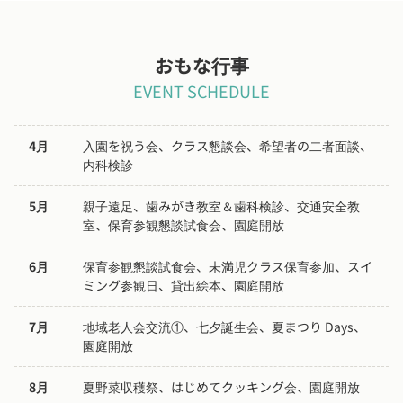
おもな行事
EVENT SCHEDULE
4月
入園を祝う会、クラス懇談会、希望者の二者面談、
内科検診
5月
親子遠足、歯みがき教室＆歯科検診、交通安全教
室、保育参観懇談試食会、園庭開放
6月
保育参観懇談試食会、未満児クラス保育参加、スイ
ミング参観日、貸出絵本、園庭開放
7月
地域老人会交流①、七夕誕生会、夏まつり Days、
園庭開放
8月
夏野菜収穫祭、はじめてクッキング会、園庭開放