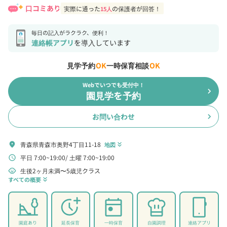
口コミあり
実際に通った
の保護者が回答！
15人
毎日の記入がラクラク、便利！
連絡帳アプリ
を導入しています
見学予約
OK
一時保育相談
OK
Webでいつでも受付中！
chevron_right
園見学を予約
お問い合わせ
chevron_right
青森県青森市奥野4丁目11-18
location_on
地図
keyboard_double_arrow_down
平日 7:00~19:00
土曜 7:00~19:00
schedule
生後2ヶ月未満〜5歳児クラス
child_care
すべての概要
keyboard_double_arrow_down
園庭あり
延長保育
一時保育
自園調理
連絡アプリ