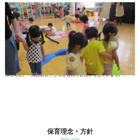
地域の子育て支援「園庭開放」「一時預かり」実施中
■子育て支援＆園庭開放「ひだまりくらぶ」実施中です。
5月ー1月の金曜日、地域の未就園親子を対象に、園庭・保育室を
予約制で開放しています。育児不安の解消や同年齢の子ども達と
遊びながら、園生活を知って頂くきっかけ作りにしています。
■未就園児の「一時預かり」実施中です。
保護者の仕事や用事（病気・冠婚葬祭・介護等）・他の事情の方
のために、一時的にお子さんを有料でお預かりしています。
保育理念・方針
POLICY