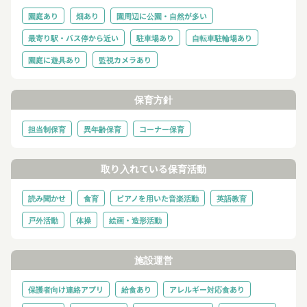
園庭あり
畑あり
園周辺に公園・自然が多い
最寄り駅・バス停から近い
駐車場あり
自転車駐輪場あり
園庭に遊具あり
監視カメラあり
保育方針
担当制保育
異年齢保育
コーナー保育
取り入れている保育活動
読み聞かせ
食育
ピアノを用いた音楽活動
英語教育
戸外活動
体操
絵画・造形活動
施設運営
保護者向け連絡アプリ
給食あり
アレルギー対応食あり