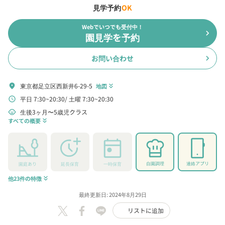
見学予約
OK
Webでいつでも受付中！
chevron_right
園見学を予約
お問い合わせ
chevron_right
東京都足立区西新井6-29-5
location_on
地図
keyboard_double_arrow_down
平日 7:30~20:30
土曜 7:30~20:30
schedule
生後3ヶ月〜5歳児クラス
child_care
すべての概要
keyboard_double_arrow_down
自園調理
連絡アプリ
園庭あり
延長保育
一時保育
他23件の特徴
keyboard_double_arrow_down
最終更新日: 2024年8月29日
リストに追加