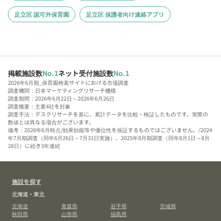
足立区 認可外保育園
足立区 保護者向け連絡アプリ
掲載施設数
No.1
ネット受付施設数
No.1
2026年6月期_保育園検索サイトにおける市場調査
調査機関：日本マーケティングリサーチ機構
調査期間：2026年6月22日～2026年6月26日
調査概要：主要4社を対象
調査手法：デスクリサーチを基に、累計データを比較・検証したものです。実際の
数値とは異なる場合がございます。
備考：2026年6月時点/効果効能等や優位性を保証するものではございません。/2024
年7月期調査（同年6月26日～7月31日実施）、2025年8月期調査（同年8月1日～8月
28日）に続き3年連続
施設を探す
北海道・東北
北海道
青森県
岩手県
宮城県
秋田県
山形県
福島県