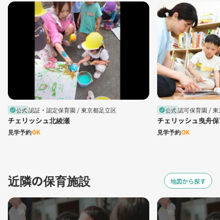
認証・認定保育園 /
東京都足立区
認可保育園 /
東
公式
公式
verified
verified
チェリッシュ北綾瀬
チェリッシュ曳舟保
見学予約
OK
見学予約
OK
近隣の保育施設
地図から探す