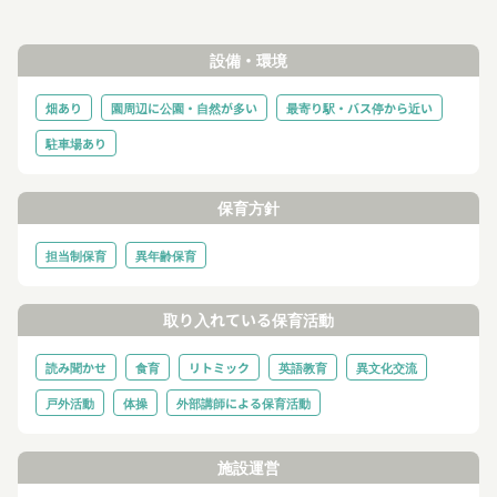
設備・環境
畑あり
園周辺に公園・自然が多い
最寄り駅・バス停から近い
駐車場あり
保育方針
担当制保育
異年齢保育
取り入れている保育活動
読み聞かせ
食育
リトミック
英語教育
異文化交流
戸外活動
体操
外部講師による保育活動
施設運営