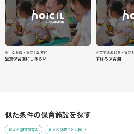
認可保育園 /
東京都足立区
企業主導型保育 /
東京
愛恵保育園にしあらい
すばる保育園
似た条件の保育施設を探す
足立区 認可保育園
足立区 認定こども園