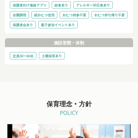
保護者向け連絡アプリ
給食あり
アレルギー対応食あり
自園調理
紙おむつ使用
おむつ持参不要
おむつ持ち帰り不要
保護者会あり
親子参加イベントあり
施設形態・体制
定員30〜60名
土曜保育あり
保育理念・方針
POLICY