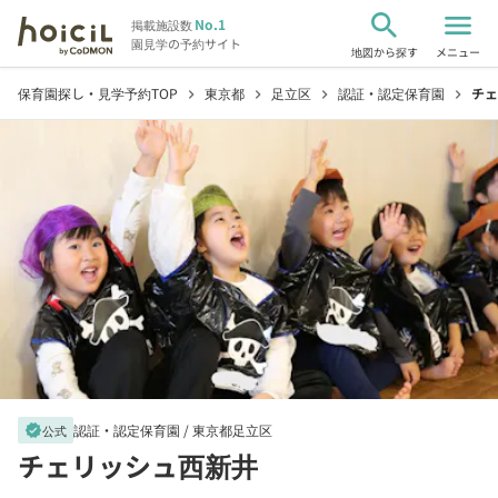
search
menu
No.1
掲載施設数
園見学の予約サイト
地図から探す
メニュー
保育園探し・見学予約TOP
東京都
足立区
認証・認定保育園
チェ
chevron_right
chevron_right
chevron_right
chevron_right
認証・認定保育園 /
東京都足立区
verified
公式
チェリッシュ西新井