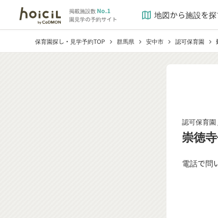
No.1
掲載施設数
地図から施設を探
map
園見学の予約サイト
保育園探し・見学予約TOP
群馬県
安中市
認可保育園
chevron_right
chevron_right
chevron_right
chevron_right
認可保育園 
崇徳寺
電話で問