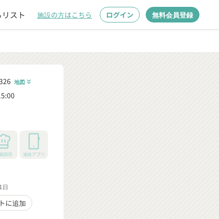
るリスト
施設の方はこちら
ログイン
無料会員登録
26
地図
keyboard_double_arrow_down
5:00
園調理
連絡アプリ
1日
トに追加