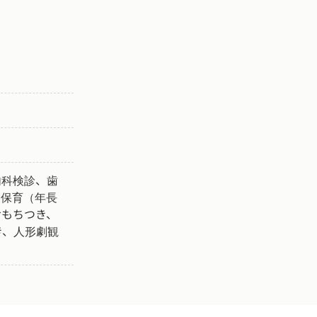
内科検診、歯
り保育（年長
おもちつき、
き、人形劇観