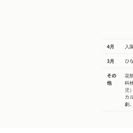
4月
入
3月
ひ
その
花
他
科
児
カ
劇