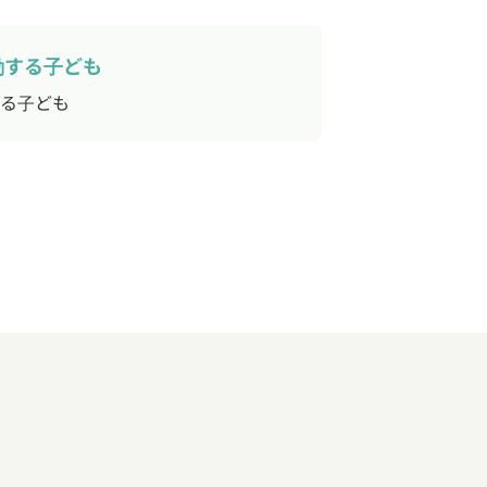
動する子ども
る子ども