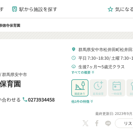
す
駅から施設を探す
気にな
train
grade
崇徳寺保育園
群馬県安中市松井田町松井田3
location_on
平日 7:30~18:30
土曜 7:30~1
schedule
生後7ヶ月〜5歳児クラス
child_care
すべての概要
keyboard_double_arrow_down
/
群馬県安中市
保育園
園庭あり
延長保育
一時保育
自
い合わせる
0273934458
phone
他1件の特徴
keyboard_double_arrow_down
最終更新日: 2023年9月
リス