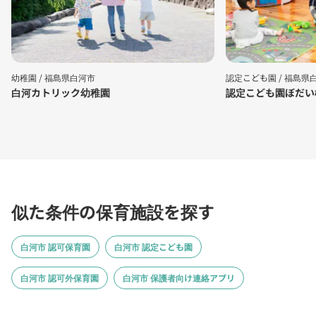
幼稚園 /
福島県白河市
認定こども園 /
福島県
白河カトリック幼稚園
認定こども園ぼだい
似た条件の保育施設を探す
白河市 認可保育園
白河市 認定こども園
白河市 認可外保育園
白河市 保護者向け連絡アプリ