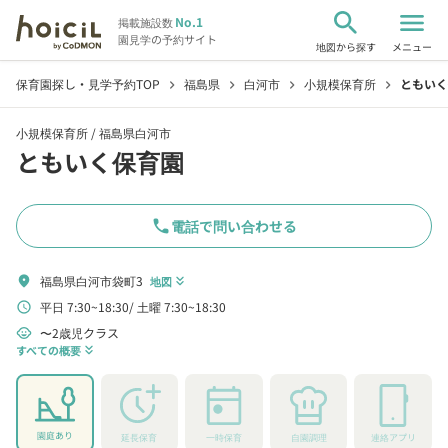
search
menu
No.1
掲載施設数
園見学の予約サイト
地図から探す
メニュー
保育園探し・見学予約TOP
福島県
白河市
小規模保育所
ともいく
chevron_right
chevron_right
chevron_right
chevron_right
小規模保育所 /
福島県白河市
ともいく保育園
phone
電話で問い合わせる
福島県白河市袋町3
location_on
地図
keyboard_double_arrow_down
平日 7:30~18:30
土曜 7:30~18:30
schedule
〜2歳児クラス
child_care
すべての概要
keyboard_double_arrow_down
園庭あり
延長保育
一時保育
自園調理
連絡アプリ