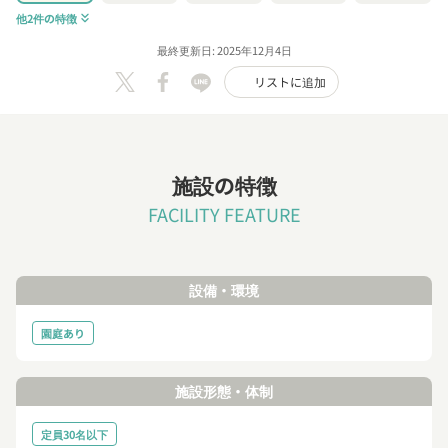
他2件の特徴
keyboard_double_arrow_down
最終更新日: 2025年12月4日
リストに追加
施設の特徴
FACILITY FEATURE
設備・環境
園庭あり
施設形態・体制
定員30名以下