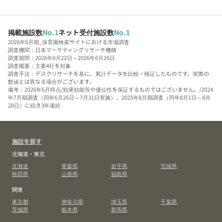
掲載施設数
No.1
ネット受付施設数
No.1
2026年6月期_保育園検索サイトにおける市場調査
調査機関：日本マーケティングリサーチ機構
調査期間：2026年6月22日～2026年6月26日
調査概要：主要4社を対象
調査手法：デスクリサーチを基に、累計データを比較・検証したものです。実際の
数値とは異なる場合がございます。
備考：2026年6月時点/効果効能等や優位性を保証するものではございません。/2024
年7月期調査（同年6月26日～7月31日実施）、2025年8月期調査（同年8月1日～8月
28日）に続き3年連続
施設を探す
北海道・東北
北海道
青森県
岩手県
宮城県
秋田県
山形県
福島県
関東
東京都
神奈川県
埼玉県
千葉県
茨城県
栃木県
群馬県