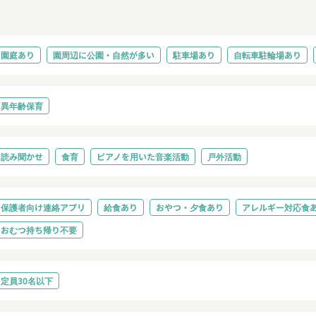
園庭あり
園周辺に公園・自然が多い
駐車場あり
自転車駐輪場あり
異年齢保育
読み聞かせ
食育
ピアノを用いた音楽活動
戸外活動
保護者向け連絡アプリ
給食あり
おやつ・夕食あり
アレルギー対応食
おむつ持ち帰り不要
定員30名以下