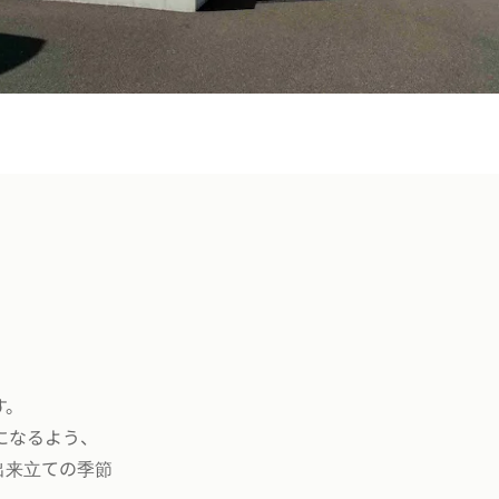
す。
になるよう、
出来立ての季節