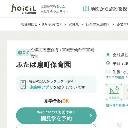
No.1
掲載施設数
地図から施設を探
map
園見学の予約サイト
保育園探し・見学予約TOP
宮城県
仙台市宮城野区
企業主
chevron_right
chevron_right
chevron_right
企業主導型保育 /
宮城県仙台市宮城
公式
verified
宮城県仙
野区
location_on
ふたば扇町保育園
平日 7:3
schedule
生後4ヶ
child_care
すべての概要
keyboard_double_arrow
毎日の記入がラクラク、便利！
連絡帳アプリ
を導入しています
園庭あり
見学予約
OK
他22件の特徴
keyboard_double_a
Webでいつでも受付中！
chevron_right
園見学を予約