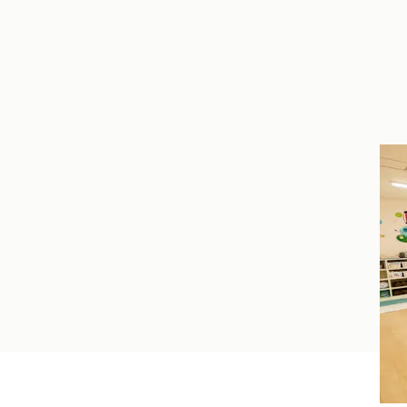
広
【
で
い