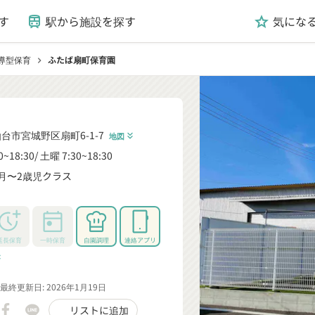
す
駅から施設を探す
気にな
train
grade
導型保育
ふたば扇町保育園
chevron_right
台市宮城野区扇町6-1-7
地図
keyboard_double_arrow_down
0~18:30
土曜 7:30~18:30
月〜2歳児クラス
_down
延長保育
一時保育
自園調理
連絡アプリ
rrow_down
最終更新日: 2026年1月19日
リストに追加