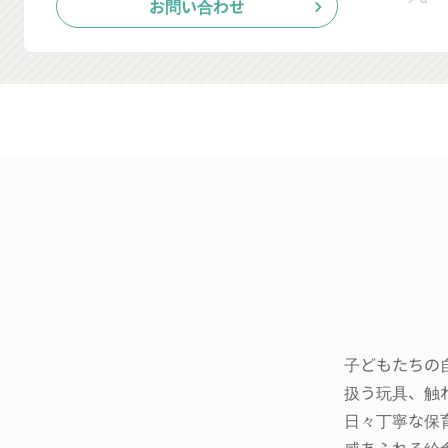
お問い合わせ
chevron_right
子どもたちの
扱う玩具、触
日々丁寧な保
感あふれる給