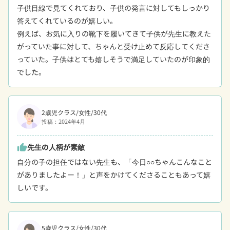
子供目線で見てくれており、子供の発言に対してもしっかり
答えてくれているのが嬉しい。

例えば、お気に入りの靴下を履いてきて子供が先生に教えた
がっていた事に対して、ちゃんと受け止めて反応してくださ
っていた。子供はとても嬉しそうで満足していたのが印象的
でした。
2歳児クラス/女性/30代
投稿：2024年4月
先生の人柄が素敵
thumb_up
自分の子の担任ではない先生も、「今日○○ちゃんこんなこと
がありましたよー！」と声をかけてくださることもあって嬉
しいです。
5歳児クラス/女性/30代