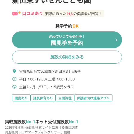
口コミあり
実際に通った
の保護者が回答！
24人
見学予約
OK
Webでいつでも受付中！
chevron_right
園見学を予約
施設の詳細をみる
宮城県仙台市宮城野区新田東3丁目6番
location_on
平日 7:00~19:00
土曜 7:00~18:00
schedule
生後2ヶ月（57日）〜5歳児クラス
child_care
園庭あり
延長保育あり
自園調理
保護者向け連絡アプリ
掲載施設数
No.1
ネット受付施設数
No.1
2026年6月期_保育園検索サイトにおける市場調査
調査機関：日本マーケティングリサーチ機構