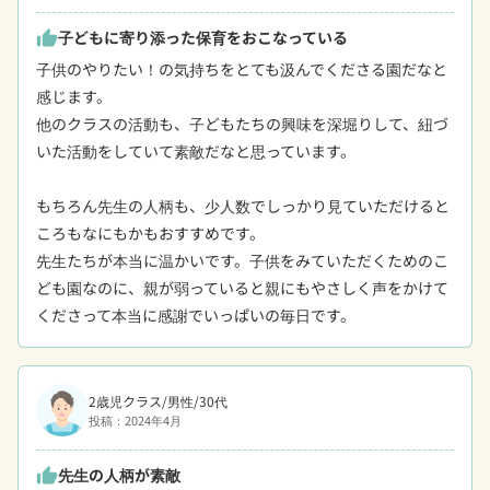
子どもに寄り添った保育をおこなっている
thumb_up
子供のやりたい！の気持ちをとても汲んでくださる園だなと
感じます。

他のクラスの活動も、子どもたちの興味を深堀りして、紐づ
いた活動をしていて素敵だなと思っています。

もちろん先生の人柄も、少人数でしっかり見ていただけると
ころもなにもかもおすすめです。

先生たちが本当に温かいです。子供をみていただくためのこ
ども園なのに、親が弱っていると親にもやさしく声をかけて
くださって本当に感謝でいっぱいの毎日です。
2歳児クラス/男性/30代
投稿：2024年4月
先生の人柄が素敵
thumb_up