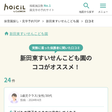
search
menu
No.1
掲載施設数
園見学の予約サイト
地図から探す
メニュー
保育園探し・見学予約TOP
新田東すいせんこども園
口コミ
chevron_right
chevron_right
home
新田東すいせんこども園
実際に通った保護者に聞いた口コミ
新田東すいせんこども園の
ココがオススメ！
24
件
1歳児クラス/女性/30代
投稿：2024年4月