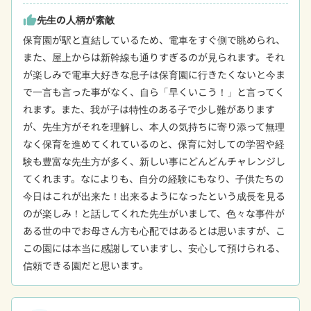
先生の人柄が素敵
thumb_up
保育園が駅と直結しているため、電車をすぐ側で眺められ、
また、屋上からは新幹線も通りすぎるのが見られます。それ
が楽しみで電車大好きな息子は保育園に行きたくないと今ま
で一言も言った事がなく、自ら「早くいこう！」と言ってく
れます。また、我が子は特性のある子で少し難があります
が、先生方がそれを理解し、本人の気持ちに寄り添って無理
なく保育を進めてくれているのと、保育に対しての学習や経
験も豊富な先生方が多く、新しい事にどんどんチャレンジし
てくれます。なによりも、自分の経験にもなり、子供たちの
今日はこれが出来た！出来るようになったという成長を見る
のが楽しみ！と話してくれた先生がいまして、色々な事件が
ある世の中でお母さん方も心配ではあるとは思いますが、こ
この園には本当に感謝していますし、安心して預けられる、
信頼できる園だと思います。