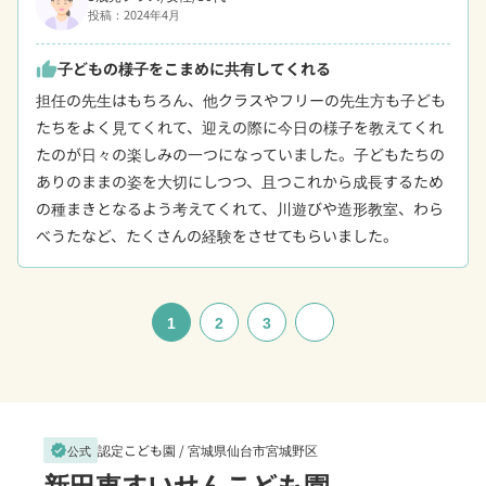
投稿：2024年4月
子どもの様子をこまめに共有してくれる
thumb_up
担任の先生はもちろん、他クラスやフリーの先生方も子ども
たちをよく見てくれて、迎えの際に今日の様子を教えてくれ
たのが日々の楽しみの一つになっていました。子どもたちの
ありのままの姿を大切にしつつ、且つこれから成長するため
の種まきとなるよう考えてくれて、川遊びや造形教室、わら
べうたなど、たくさんの経験をさせてもらいました。
1
2
3
認定こども園 /
宮城県仙台市宮城野区
verified
公式
新田東すいせんこども園