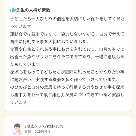
先生の人柄が素敵
thumb_up
子どもたち一人ひとりの個性を大切にした保育をしてくださ
っています。

運動会では競争ではなく、協力し合いながら、自分で考えて
自由に行動する事を大切にしていました。

食育や自然とふれあう事にも力を入れており、自然の中でで
出会った魚やザリガニをクラスで育てたり、一緒に進級した
りもしています。

探求心をもって子どもたちが疑問に思ったことややりたい事
に向き合い、実践する機会を多く作って下さっています。

のびのびと自分の意思を持って行動する力や好きな事を探求
し集中力をもって取り組む力が身についてきていると実感し
ています。
2歳児クラス/女性/30代
投稿：2024年4月