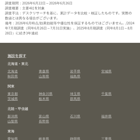
調査期間：2026年6月22日～2026年6月26日
調査概要：主要4社を対象
調査手法：デスクリサーチを基に、累計データを比較・検証したものです。実際の
数値とは異なる場合がございます。
備考：2026年6月時点/効果効能等や優位性を保証するものではございません。/2024
年7月期調査（同年6月26日～7月31日実施）、2025年8月期調査（同年8月1日～8月
28日）に続き3年連続
施設を探す
北海道・東北
北海道
青森県
岩手県
宮城県
秋田県
山形県
福島県
関東
東京都
神奈川県
埼玉県
千葉県
茨城県
栃木県
群馬県
北陸・甲信越
新潟県
富山県
石川県
福井県
山梨県
長野県
東海
愛知県
岐阜県
静岡県
三重県