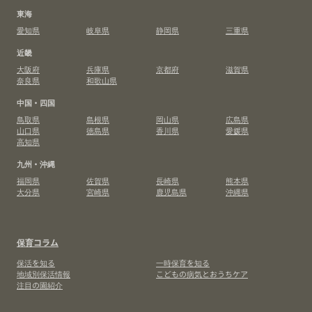
東海
愛知県
岐阜県
静岡県
三重県
近畿
大阪府
兵庫県
京都府
滋賀県
奈良県
和歌山県
中国・四国
鳥取県
島根県
岡山県
広島県
山口県
徳島県
香川県
愛媛県
高知県
九州・沖縄
福岡県
佐賀県
長崎県
熊本県
大分県
宮崎県
鹿児島県
沖縄県
保育コラム
保活を知る
一時保育を知る
地域別保活情報
こどもの病気とおうちケア
注目の園紹介