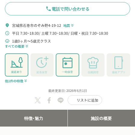
phone
電話で問い合わせる
宮城県石巻市のぞみ野4-19-12
location_on
地図
keyboard_double_arrow_down
平日 7:30~18:30
土曜 7:30~18:30
日曜・祝日 7:30~18:30
schedule
1歳0ヶ月〜5歳児クラス
child_care
すべての概要
keyboard_double_arrow_down
園庭あり
一時保育
延長保育
自園調理
連絡アプリ
他1件の特徴
keyboard_double_arrow_down
最終更新日: 2026年6月1日
リストに追加
特徴・魅力
施設の概要