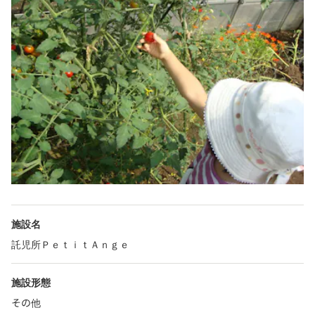
施設名
託児所ＰｅｔｉｔＡｎｇｅ
施設形態
その他