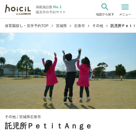
search
menu
No.1
掲載施設数
園見学の予約サイト
地図から探す
メニュー
保育園探し・見学予約TOP
宮城県
石巻市
その他
託児所Ｐｅｔｉ
chevron_right
chevron_right
chevron_right
chevron_right
その他 /
宮城県石巻市
託児所ＰｅｔｉｔＡｎｇｅ