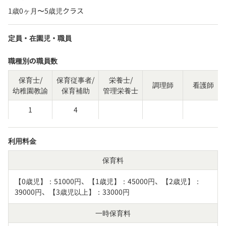
1歳0ヶ月〜5歳児クラス
定員・在園児・職員
職種別の職員数
保育士/
保育従事者/
栄養士/
調理師
看護師
幼稚園教諭
保育補助
管理栄養士
1
4
利用料金
保育料
【0歳児】：51000円、【1歳児】：45000円、【2歳児】：
39000円、【3歳児以上】：33000円
一時保育料