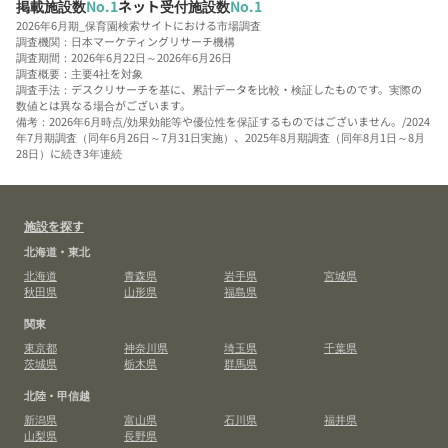
掲載施設数
No.1
ネット受付施設数
No.1
2026年6月期_保育園検索サイトにおける市場調査
調査機関：日本マーケティングリサーチ機構
調査期間：2026年6月22日～2026年6月26日
調査概要：主要4社を対象
調査手法：デスクリサーチを基に、累計データを比較・検証したものです。実際の
数値とは異なる場合がございます。
備考：2026年6月時点/効果効能等や優位性を保証するものではございません。/2024
年7月期調査（同年6月26日～7月31日実施）、2025年8月期調査（同年8月1日～8月
28日）に続き3年連続
施設を探す
北海道・東北
北海道
青森県
岩手県
宮城県
秋田県
山形県
福島県
関東
東京都
神奈川県
埼玉県
千葉県
茨城県
栃木県
群馬県
北陸・甲信越
新潟県
富山県
石川県
福井県
山梨県
長野県