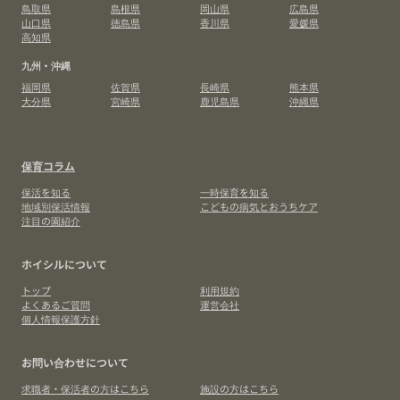
鳥取県
島根県
岡山県
広島県
山口県
徳島県
香川県
愛媛県
高知県
九州・沖縄
福岡県
佐賀県
長崎県
熊本県
大分県
宮崎県
鹿児島県
沖縄県
保育コラム
保活を知る
一時保育を知る
地域別保活情報
こどもの病気とおうちケア
注目の園紹介
ホイシルについて
トップ
利用規約
よくあるご質問
運営会社
個人情報保護方針
お問い合わせについて
求職者・保活者の方はこちら
施設の方はこちら