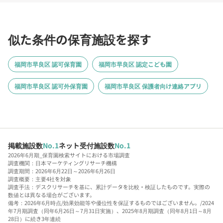
似た条件の保育施設を探す
福岡市早良区 認可保育園
福岡市早良区 認定こども園
福岡市早良区 認可外保育園
福岡市早良区 保護者向け連絡アプリ
掲載施設数
No.1
ネット受付施設数
No.1
2026年6月期_保育園検索サイトにおける市場調査
調査機関：日本マーケティングリサーチ機構
調査期間：2026年6月22日～2026年6月26日
調査概要：主要4社を対象
調査手法：デスクリサーチを基に、累計データを比較・検証したものです。実際の
数値とは異なる場合がございます。
備考：2026年6月時点/効果効能等や優位性を保証するものではございません。/2024
年7月期調査（同年6月26日～7月31日実施）、2025年8月期調査（同年8月1日～8月
28日）に続き3年連続