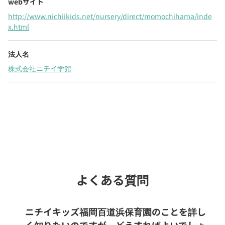
webサイト
http://www.nichiikids.net/nursery/direct/momochihama/inde
x.html
法人名
株式会社ニチイ学館
Webでいつでも受付中！
chevron_right
園見学を予約
よくある質問
ニチイキッズ福岡百道浜保育園のことを詳し
く知りたいのですが、どうすればよいでしょ