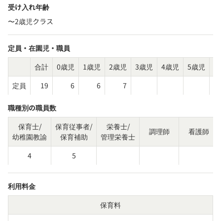
受け入れ年齢
〜2歳児クラス
定員・在園児・職員
合計
0歳児
1歳児
2歳児
3歳児
4歳児
5歳児
そ
定員
19
6
6
7
職種別の職員数
保育士/
保育従事者/
栄養士/
調理師
看護師
幼稚園教諭
保育補助
管理栄養士
4
5
利用料金
保育料