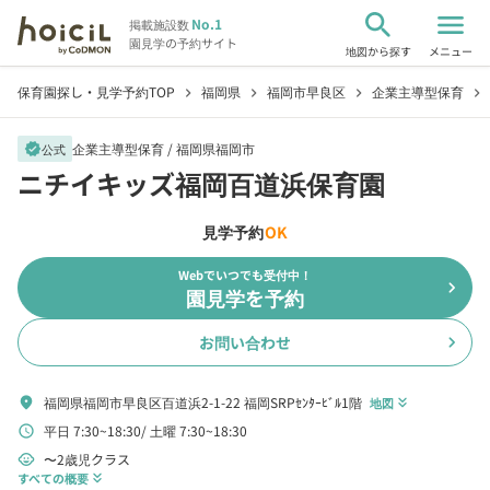
search
menu
No.1
掲載施設数
園見学の予約サイト
地図から探す
メニュー
保育園探し・見学予約TOP
福岡県
福岡市早良区
企業主導型保育
chevron_right
chevron_right
chevron_right
chevron_right
企業主導型保育 /
福岡県福岡市
verified
公式
ニチイキッズ福岡百道浜保育園
見学予約
OK
Webでいつでも受付中！
chevron_right
園見学を予約
お問い合わせ
chevron_right
福岡県福岡市早良区百道浜2-1-22 福岡SRPｾﾝﾀｰﾋﾞﾙ1階
location_on
地図
keyboard_double_arrow_down
平日 7:30~18:30
土曜 7:30~18:30
schedule
〜2歳児クラス
child_care
すべての概要
keyboard_double_arrow_down