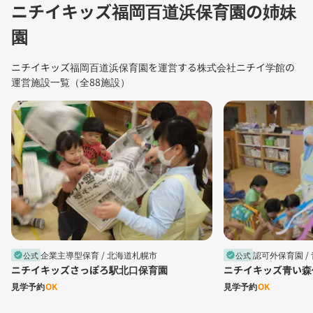
ニチイキッズ福岡百道浜保育園の姉妹
園
ニチイキッズ福岡百道浜保育園を運営する株式会社ニチイ学館の
運営施設一覧（全88施設）
企業主導型保育 /
北海道札幌市
認可外保育園 /
公式
公式
verified
verified
ニチイキッズさっぽろ駅北口保育園
ニチイキッズ青い森
見学予約
OK
見学予約
OK