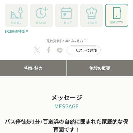
連絡アプリ
園庭あり
延長保育
一時保育
自園調理
他16件の特徴
keyboard_double_arrow_down
最終更新日: 2023年7月27日
リストに追加
特徴・魅力
施設の概要
メッセージ
MESSAGE
バス停徒歩1分♪百道浜の自然に囲まれた家庭的な保
育園です！