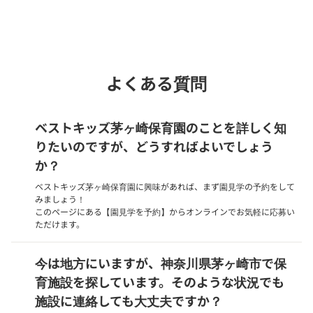
Webでいつでも受付中！
chevron_right
園見学を予約
よくある質問
ベストキッズ茅ヶ崎保育園のことを詳しく知
りたいのですが、どうすればよいでしょう
か？
ベストキッズ茅ヶ崎保育園に興味があれば、まず園見学の予約をして
みましょう！
このページにある【園見学を予約】からオンラインでお気軽に応募い
ただけます。
今は地方にいますが、神奈川県茅ヶ崎市で保
育施設を探しています。そのような状況でも
施設に連絡しても大丈夫ですか？