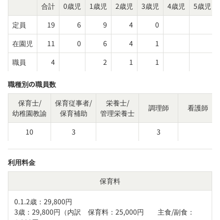
合計
0歳児
1歳児
2歳児
3歳児
4歳児
5歳児
定員
19
6
9
4
0
在園児
11
0
6
4
1
職員
4
2
1
1
職種別の職員数
保育士/
保育従事者/
栄養士/
調理師
看護師
幼稚園教諭
保育補助
管理栄養士
10
3
3
利用料金
保育料
0.1.2歳：29,800円

3歳：29,800円（内訳　保育料：25,000円　　主食/副食：