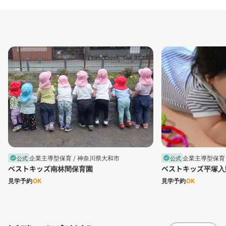
企業主導型保育 /
神奈川県大和市
企業主導型保育 
公式
公式
verified
verified
ベストキッズ南林間保育園
ベストキッズ平塚入
見学予約
OK
見学予約
OK