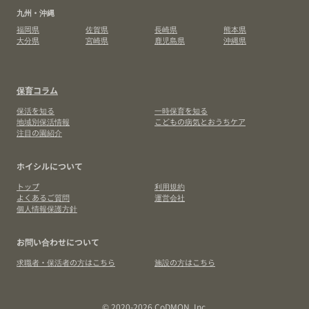
九州・沖縄
福岡県
佐賀県
長崎県
熊本県
大分県
宮崎県
鹿児島県
沖縄県
保育コラム
保活を知る
一時保育を知る
地域別保活情報
こどもの病気とおうちケア
注目の園紹介
ホイシルについて
トップ
利用規約
よくあるご質問
運営会社
個人情報保護方針
お問い合わせについて
求職者・保活者の方はこちら
施設の方はこちら
© 2020-2026 CoDMON, Inc.