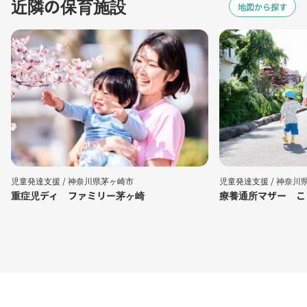
近隣の保育施設
地図から探す
児童発達支援 /
神奈川県茅ヶ崎市
児童発達支援 /
神奈川
重症児ディ ファミリー茅ヶ崎
療養通所マザー こ