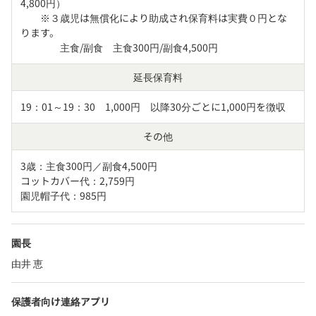
4,800円）

　　※３歳児は無償化により助成され保育料は実費０円とな
ります。

　　　　主食/副食　主食300円/副食4,500円
延長保育料
19：01～19：30　1,000円　以降30分ごとに1,000円を徴収
その他
3歳：主食300円／副食4,500円

コットカバー代：2,759円

園児帽子代：985円
園長
由井 恵
保護者向け連絡アプリ