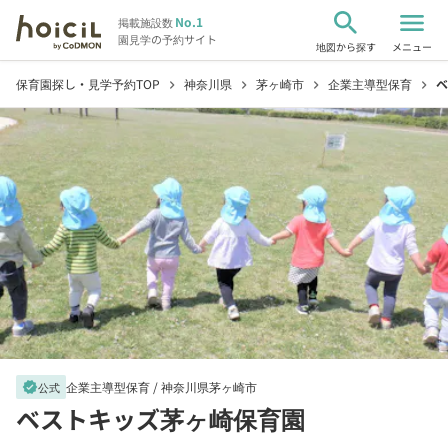
search
menu
No.1
掲載施設数
園見学の予約サイト
地図から探す
メニュー
保育園探し・見学予約TOP
神奈川県
茅ヶ崎市
企業主導型保育
ベ
chevron_right
chevron_right
chevron_right
chevron_right
企業主導型保育 /
神奈川県茅ヶ崎市
verified
公式
ベストキッズ茅ヶ崎保育園