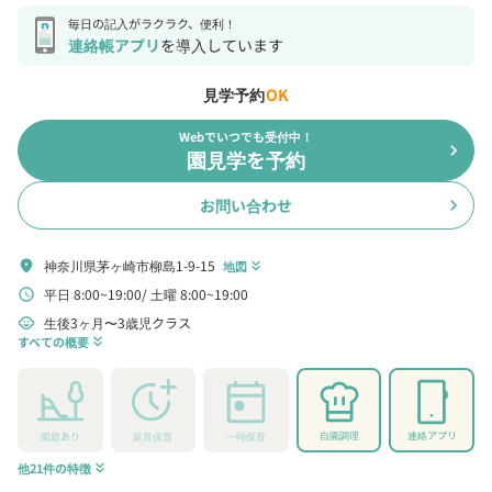
毎日の記入がラクラク、便利！
連絡帳アプリ
を導入しています
見学予約
OK
Webでいつでも受付中！
chevron_right
園見学を予約
お問い合わせ
chevron_right
神奈川県茅ヶ崎市柳島1-9-15
location_on
地図
keyboard_double_arrow_down
平日 8:00~19:00
土曜 8:00~19:00
schedule
生後3ヶ月〜3歳児クラス
child_care
すべての概要
keyboard_double_arrow_down
自園調理
連絡アプリ
園庭あり
延長保育
一時保育
他21件の特徴
keyboard_double_arrow_down