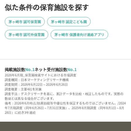
似た条件の保育施設を探す
茅ヶ崎市 認可保育園
茅ヶ崎市 認定こども園
茅ヶ崎市 認可外保育園
茅ヶ崎市 保護者向け連絡アプリ
掲載施設数
No.1
ネット受付施設数
No.1
2026年6月期_保育園検索サイトにおける市場調査
調査機関：日本マーケティングリサーチ機構
調査期間：2026年6月22日～2026年6月26日
調査概要：主要4社を対象
調査手法：デスクリサーチを基に、累計データを比較・検証したものです。実際の
数値とは異なる場合がございます。
備考：2026年6月時点/効果効能等や優位性を保証するものではございません。/2024
年7月期調査（同年6月26日～7月31日実施）、2025年8月期調査（同年8月1日～8月
28日）に続き3年連続