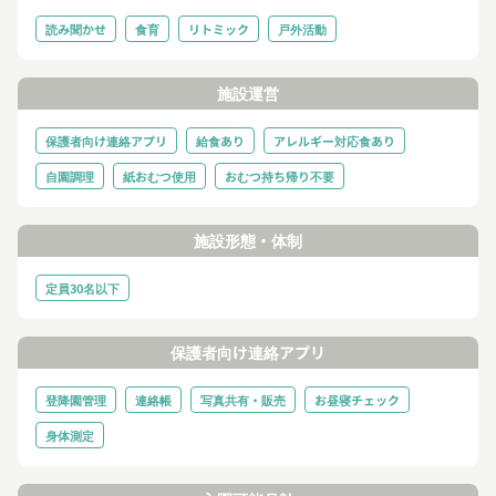
読み聞かせ
食育
リトミック
戸外活動
施設運営
保護者向け連絡アプリ
給食あり
アレルギー対応食あり
自園調理
紙おむつ使用
おむつ持ち帰り不要
施設形態・体制
定員30名以下
保護者向け連絡アプリ
登降園管理
連絡帳
写真共有・販売
お昼寝チェック
身体測定