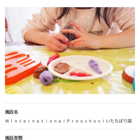
施設名
ＷＩｎｔｅｒｎａｔｉｏｎａｌＰｒｅｓｃｈｏｏｌいたちぼり園
施設形態