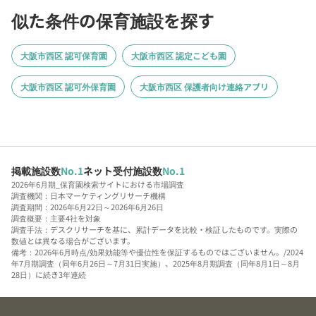
似た条件の保育施設を探す
大阪市西区 認可保育園
大阪市西区 認定こども園
大阪市西区 認可外保育園
大阪市西区 保護者向け連絡アプリ
掲載施設数
No.1
ネット受付施設数
No.1
2026年6月期_保育園検索サイトにおける市場調査
調査機関：日本マーケティングリサーチ機構
調査期間：2026年6月22日～2026年6月26日
調査概要：主要4社を対象
調査手法：デスクリサーチを基に、累計データを比較・検証したものです。実際の
数値とは異なる場合がございます。
備考：2026年6月時点/効果効能等や優位性を保証するものではございません。/2024
年7月期調査（同年6月26日～7月31日実施）、2025年8月期調査（同年8月1日～8月
28日）に続き3年連続