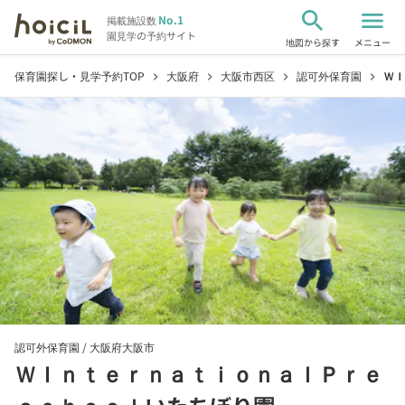
search
menu
No.1
掲載施設数
園見学の予約サイト
地図から探す
メニュー
保育園探し・見学予約TOP
大阪府
大阪市西区
認可外保育園
ＷＩ
chevron_right
chevron_right
chevron_right
chevron_right
認可外保育園 /
大阪府大阪市
ＷＩｎｔｅｒｎａｔｉｏｎａｌＰｒｅ