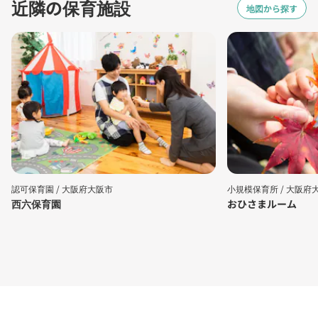
近隣の保育施設
地図から探す
認可保育園 /
大阪府大阪市
小規模保育所 /
大阪府
西六保育園
おひさまルーム