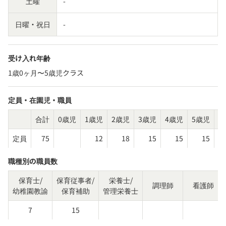
土曜
-
日曜・祝日
-
受け入れ年齢
1歳0ヶ月〜5歳児クラス
定員・在園児・職員
合計
0歳児
1歳児
2歳児
3歳児
4歳児
5歳児
そ
定員
75
12
18
15
15
15
職種別の職員数
保育士/
保育従事者/
栄養士/
調理師
看護師
幼稚園教諭
保育補助
管理栄養士
7
15