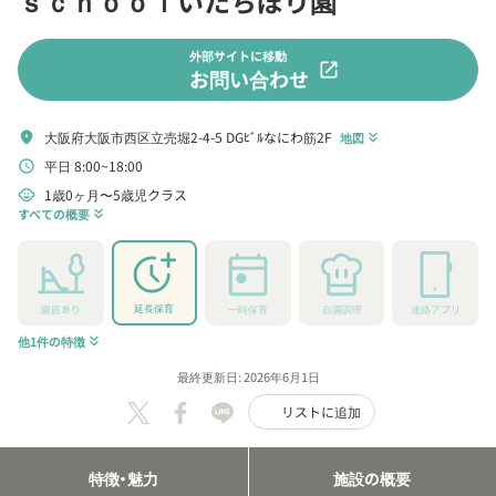
ｓｃｈｏｏｌいたちぼり園
外部サイトに移動
open_in_new
お問い合わせ
大阪府大阪市西区立売堀2-4-5 DGﾋﾞﾙなにわ筋2F
location_on
地図
keyboard_double_arrow_down
平日 8:00~18:00
schedule
1歳0ヶ月〜5歳児クラス
child_care
すべての概要
keyboard_double_arrow_down
延長保育
園庭あり
一時保育
自園調理
連絡アプリ
他1件の特徴
keyboard_double_arrow_down
最終更新日: 2026年6月1日
リストに追加
特徴・魅力
施設の概要