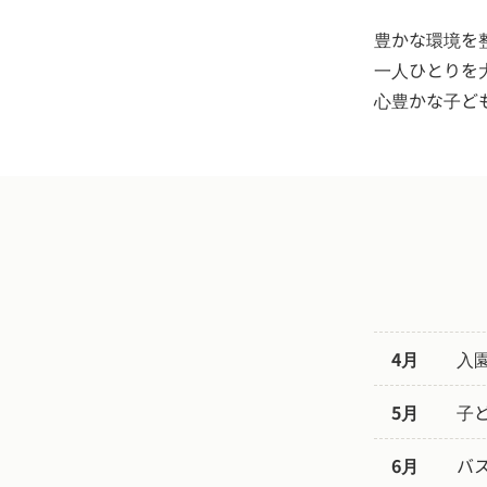
豊かな環境を
一人ひとりを
心豊かな子ど
4月
入
5月
子
6月
バ