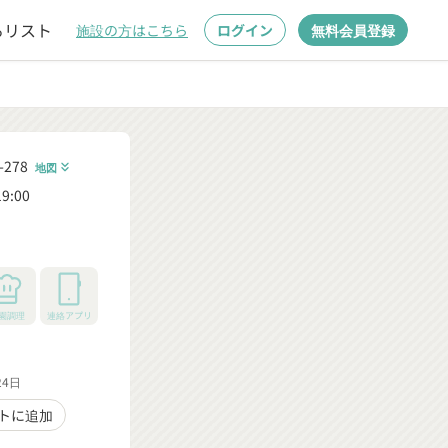
るリスト
施設の方はこちら
ログイン
無料会員登録
278
地図
keyboard_double_arrow_down
9:00
園調理
連絡アプリ
24日
トに追加