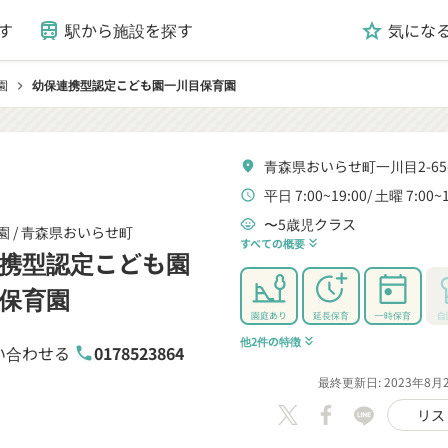
す
駅から施設を探す
気にな
train
grade
園
幼保連携型認定こども園一川目保育園
chevron_right
青森県おいらせ町一川目2-65-
location_on
平日 7:00~19:00
土曜 7:00~1
schedule
〜5歳児クラス
child_care
 /
青森県おいらせ町
すべての概要
keyboard_double_arrow_down
携型認定こども園
保育園
園庭あり
延長保育
一時保育
自
他2件の特徴
keyboard_double_arrow_down
い合わせる
0178523864
phone
最終更新日: 2023年8月
リス