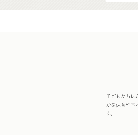
子どもたちは
かな保育や基
す。