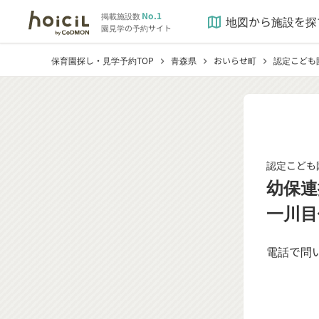
No.1
掲載施設数
地図から施設を探
map
園見学の予約サイト
保育園探し・見学予約TOP
青森県
おいらせ町
認定こども
chevron_right
chevron_right
chevron_right
認定こども園
幼保連
一川目
電話で問