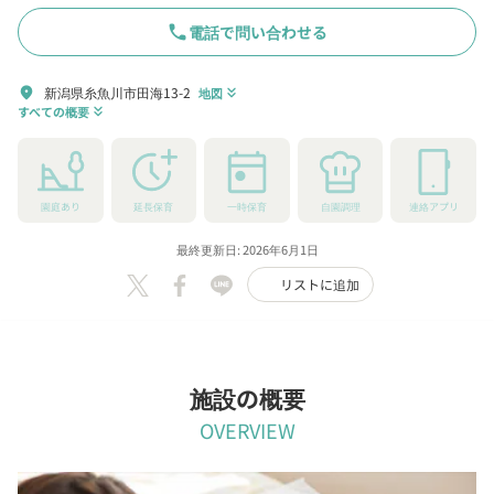
phone
電話で問い合わせる
新潟県糸魚川市田海13-2
location_on
地図
keyboard_double_arrow_down
すべての概要
keyboard_double_arrow_down
園庭あり
延長保育
一時保育
自園調理
連絡アプリ
最終更新日: 2026年6月1日
リストに追加
施設の概要
OVERVIEW