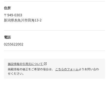
住所
〒949-0303
新潟県糸魚川市田海13-2
電話
0255622002
施設情報の引用元について
open_in_new
掲載情報の修正をご希望の場合は、
こちらのフォーム
よりお問い合わ
せください。
phone
電話で問い合わせる