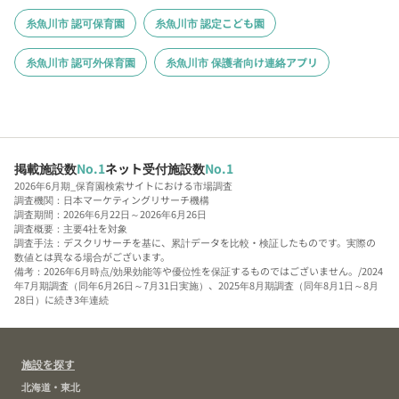
糸魚川市 認可保育園
糸魚川市 認定こども園
糸魚川市 認可外保育園
糸魚川市 保護者向け連絡アプリ
掲載施設数
No.1
ネット受付施設数
No.1
2026年6月期_保育園検索サイトにおける市場調査
調査機関：日本マーケティングリサーチ機構
調査期間：2026年6月22日～2026年6月26日
調査概要：主要4社を対象
調査手法：デスクリサーチを基に、累計データを比較・検証したものです。実際の
数値とは異なる場合がございます。
備考：2026年6月時点/効果効能等や優位性を保証するものではございません。/2024
年7月期調査（同年6月26日～7月31日実施）、2025年8月期調査（同年8月1日～8月
28日）に続き3年連続
施設を探す
北海道・東北