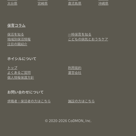
大分県
宮崎県
鹿児島県
沖縄県
保育コラム
保活を知る
一時保育を知る
地域別保活情報
こどもの病気とおうちケア
注目の園紹介
ホイシルについて
トップ
利用規約
よくあるご質問
運営会社
個人情報保護方針
お問い合わせについて
求職者・保活者の方はこちら
施設の方はこちら
© 2020-2026 CoDMON, Inc.