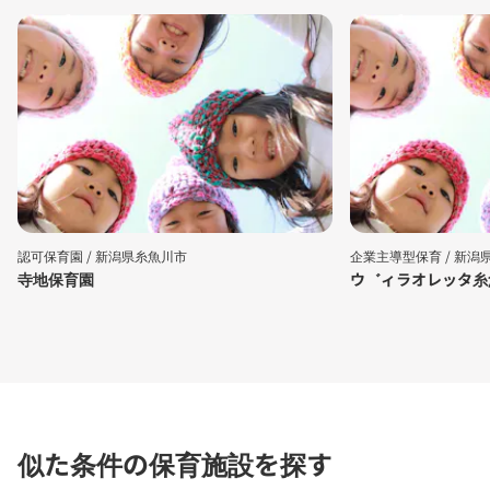
認可保育園 /
新潟県糸魚川市
企業主導型保育 /
新潟
寺地保育園
ウ゛ィラオレッタ糸
似た条件の保育施設を探す