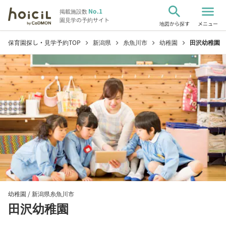
search
menu
No.1
掲載施設数
園見学の予約サイト
地図から探す
メニュー
保育園探し・見学予約TOP
新潟県
糸魚川市
幼稚園
田沢幼稚園
chevron_right
chevron_right
chevron_right
chevron_right
幼稚園 /
新潟県糸魚川市
田沢幼稚園