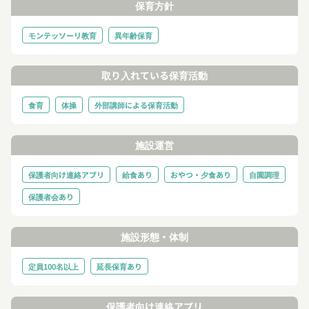
保育方針
モンテッソーリ教育
異年齢保育
取り入れている保育活動
食育
体操
外部講師による保育活動
施設運営
保護者向け連絡アプリ
給食あり
おやつ・夕食あり
自園調理
保護者会あり
施設形態・体制
定員100名以上
延長保育あり
保護者向け連絡アプリ