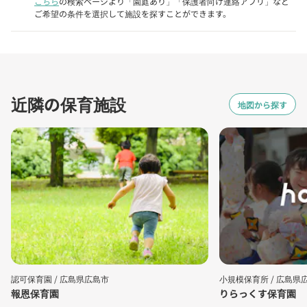
こちら
の検索ページより「園庭あり」「保護者向け連絡アプリ」など
ご希望の条件を選択して施設を探すことができます。
近隣の保育施設
地図から探す
認可保育園 /
広島県広島市
小規模保育所 /
広島県
報恩保育園
りらっくす保育園