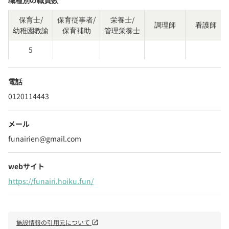
職種別の職員数
保育士/
保育従事者/
栄養士/
調理師
看護師
幼稚園教諭
保育補助
管理栄養士
5
電話
0120114443
メール
funairien@gmail.com
webサイト
https://funairi.hoiku.fun/
施設情報の引用元について
open_in_new