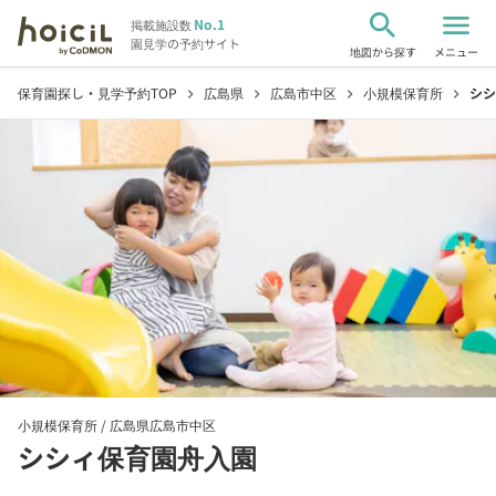
search
menu
No.1
掲載施設数
園見学の予約サイト
地図から探す
メニュー
保育園探し・見学予約TOP
広島県
広島市中区
小規模保育所
シシ
chevron_right
chevron_right
chevron_right
chevron_right
小規模保育所 /
広島県広島市中区
シシィ保育園舟入園