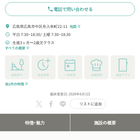
phone
電話で問い合わせる
広島県広島市中区舟入幸町22-11
location_on
地図
keyboard_double_arrow_down
平日 7:30~18:30
土曜 7:30~18:30
schedule
生後3ヶ月〜2歳児クラス
child_care
すべての概要
keyboard_double_arrow_down
園庭あり
延長保育
一時保育
自園調理
連絡アプリ
他1件の特徴
keyboard_double_arrow_down
最終更新日: 2026年6月1日
リストに追加
特徴・魅力
施設の概要