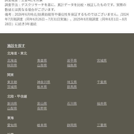
調査手法：デスクリサーチを基に、累計データを比較・検証したものです。実際の
数値とは異なる場合がございます。
備考：2026年6月時点/効果効能等や優位性を保証するものではございません。/2024
年7月期調査（同年6月26日～7月31日実施）、2025年8月期調査（同年8月1日～8月
28日）に続き3年連続
施設を探す
北海道・東北
北海道
青森県
岩手県
宮城県
秋田県
山形県
福島県
関東
東京都
神奈川県
埼玉県
千葉県
茨城県
栃木県
群馬県
北陸・甲信越
新潟県
富山県
石川県
福井県
山梨県
長野県
東海
愛知県
岐阜県
静岡県
三重県