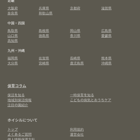
近畿
大阪府
兵庫県
京都府
滋賀県
奈良県
和歌山県
中国・四国
鳥取県
島根県
岡山県
広島県
山口県
徳島県
香川県
愛媛県
高知県
九州・沖縄
福岡県
佐賀県
長崎県
熊本県
大分県
宮崎県
鹿児島県
沖縄県
保育コラム
保活を知る
一時保育を知る
地域別保活情報
こどもの病気とおうちケア
注目の園紹介
ホイシルについて
トップ
利用規約
よくあるご質問
運営会社
個人情報保護方針