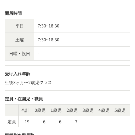
開所時間
平日
7:30~18:30
土曜
7:30~18:30
日曜・祝日
-
受け入れ年齢
生後3ヶ月〜2歳児クラス
定員・在園児・職員
合計
0歳児
1歳児
2歳児
3歳児
4歳児
5歳児
そ
定員
19
6
6
7