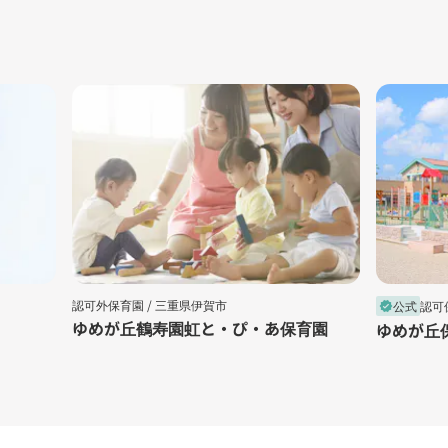
認可外保育園 /
三重県伊賀市
公式
認可
verified
ゆめが丘鶴寿園虹と・ぴ・あ保育園
ゆめが丘