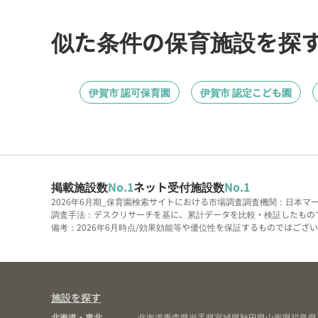
似た条件の保育施設を探
伊賀市 認可保育園
伊賀市 認定こども園
掲載施設数
No.1
ネット受付施設数
No.1
2026年6月期_保育園検索サイトにおける市場調査
調査機関：日本マ
調査手法：デスクリサーチを基に、累計データを比較・検証したもの
備考：2026年6月時点/効果効能等や優位性を保証するものではございま
施設を探す
北海道・東北
北海道
青森県
岩手県
宮城県
秋田県
山形県
福島県