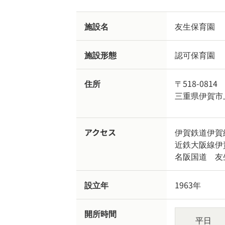
施設名
友生保育園
施設形態
認可保育園
住所
〒518-0814
三重県伊賀市上
アクセス
伊賀鉄道伊賀
近鉄大阪線伊
名阪国道 友
設立年
1963年
開所時間
平日