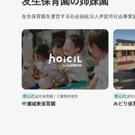
友生保育園の姉妹園
友生保育園を運営する社会福祉法人伊賀市社会事業協
公式
認可保育園 /
三重県伊賀市
公式
認可
verified
verified
中瀬城東保育園
みどり保