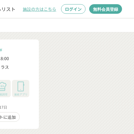
るリスト
施設の方はこちら
ログイン
無料会員登録
_double_arrow_down
8:00
クラス
園調理
連絡アプリ
17日
トに追加