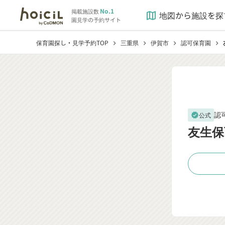
No.1
掲載施設数
地図から施設を探
map
園見学の予約サイト
保育園探し・見学予約TOP
三重県
伊賀市
認可保育園
chevron_right
chevron_right
chevron_right
chevron_right
認
公式
verified
友生保