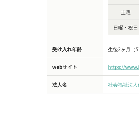
土曜
日曜・祝日
受け入れ年齢
生後2ヶ月（
webサイト
https://www.
法人名
社会福祉法人
認可保育園 /
三重県伊賀市
公式
verified