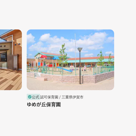
公式
認可保育園 /
三重県伊賀市
公式
認
verified
verified
ゆめが丘保育園
曙保育