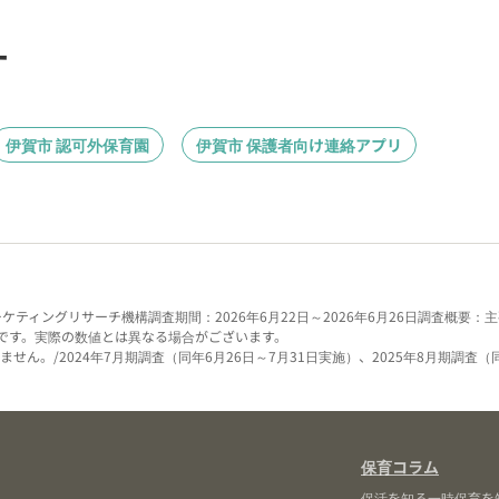
す
伊賀市 認可外保育園
伊賀市 保護者向け連絡アプリ
ーケティングリサーチ機構
調査期間：2026年6月22日～2026年6月26日
調査概要：主
です。実際の数値とは異なる場合がございます。
せん。/2024年7月期調査（同年6月26日～7月31日実施）、2025年8月期調査（
保育コラム
保活を知る
一時保育を