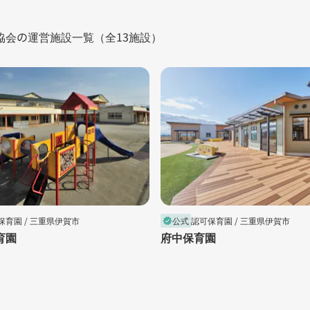
会の運営施設一覧（全13施設）
保育園 /
三重県伊賀市
公式
認可保育園 /
三重県伊賀市
verified
育園
府中保育園