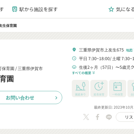
す
駅から施設を探す
気にな
train
grade
友生保育園
三重県伊賀市上友生675
location_on
地図
keyboard
平日 7:30~18:00
土曜 7:30~1
schedule
生後2ヶ月（57日）〜5歳児
child_care
可保育園 /
三重県伊賀市
すべての概要
keyboard_double_arrow_down
育園
園庭あり
延長保育
一時保育
自
お問い合わせ
chevron_right
最終更新日: 2023年10月
リス