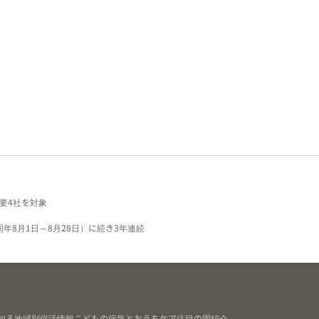
要4社を対象
同年8月1日～8月28日）に続き3年連続
知る
地域別保活情報
こどもの病気とおうちケア
注目の園紹介