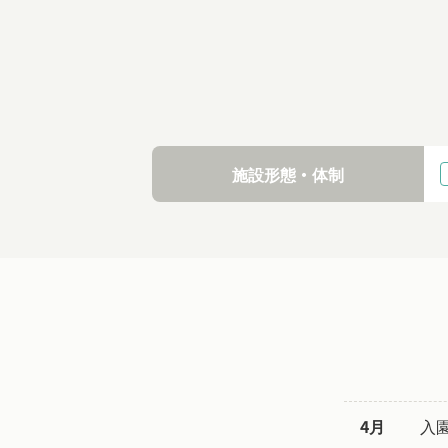
施設形態・体制
4月
入