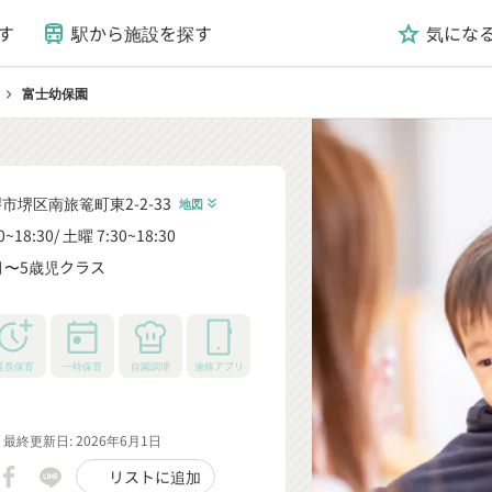
す
駅から施設を探す
気にな
train
grade
富士幼保園
chevron_right
市堺区南旅篭町東2-2-33
地図
keyboard_double_arrow_down
0~18:30
土曜 7:30~18:30
月〜5歳児クラス
_down
延長保育
一時保育
自園調理
連絡アプリ
最終更新日: 2026年6月1日
リストに追加