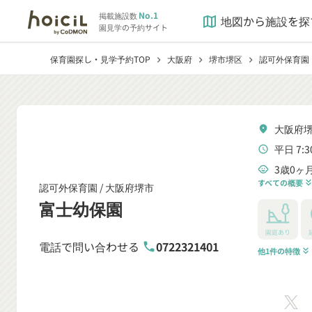
No.1
掲載施設数
地図から施設を探
map
園見学の予約サイト
保育園探し・見学予約TOP
大阪府
堺市堺区
認可外保育園
chevron_right
chevron_right
chevron_right
大阪府堺
location_on
平日 7:3
schedule
3歳0ヶ
child_care
すべての概要
keyboard_double_arrow
認可外保育園 /
大阪府堺市
富士幼保園
園庭あり
電話で問い合わせる
0722321401
phone
他1件の特徴
keyboard_double_arrow_down