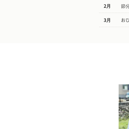
2月
節
3月
お