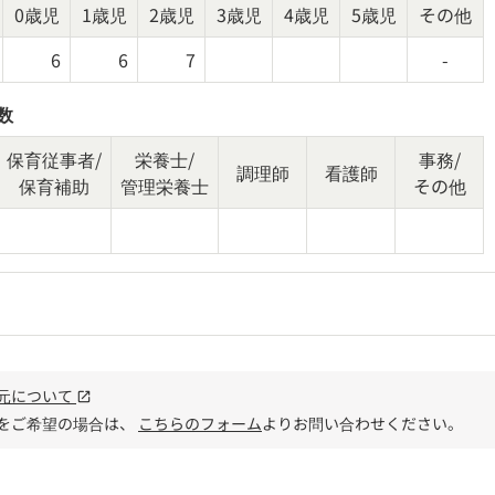
0歳児
1歳児
2歳児
3歳児
4歳児
5歳児
その他
6
6
7
-
数
保育従事者/
栄養士/
事務/
調理師
看護師
保育補助
管理栄養士
その他
元について
open_in_new
をご希望の場合は、
こちらのフォーム
よりお問い合わせください。