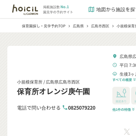
No.1
掲載施設数
地図から施設を探
map
園見学の予約サイト
保育園探し・見学予約TOP
広島県
広島市西区
小規模保育
chevron_right
chevron_right
chevron_right
広島県広
location_on
平日 7:3
schedule
生後3ヶ
child_care
すべての概要
keyboard_double_arrow
小規模保育所 /
広島県広島市西区
保育所オレンジ庚午園
園庭あり
電話で問い合わせる
0825079220
phone
他1件の特徴
keyboard_double_arrow_down