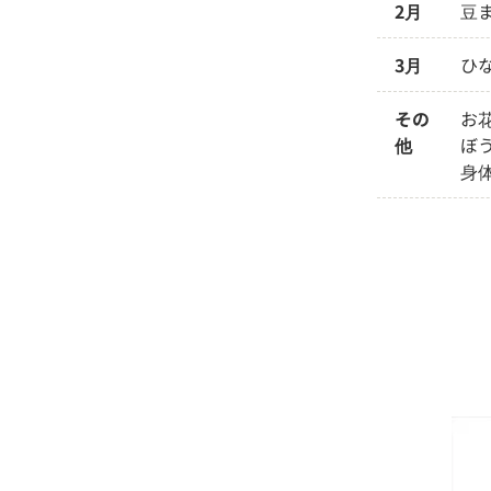
2月
豆
3月
ひ
その
お
他
ぼ
身