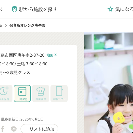
す
駅から施設を探す
気にな
train
grade
所
保育所オレンジ庚午園
chevron_right
島市西区庚午南2-37-20
地図
keyboard_double_arrow_down
0~18:30
土曜 7:30~18:30
月〜2歳児クラス
_down
延長保育
一時保育
自園調理
連絡アプリ
最終更新日: 2026年6月1日
リストに追加