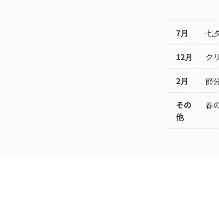
7月
七
12月
ク
2月
節
その
春
他