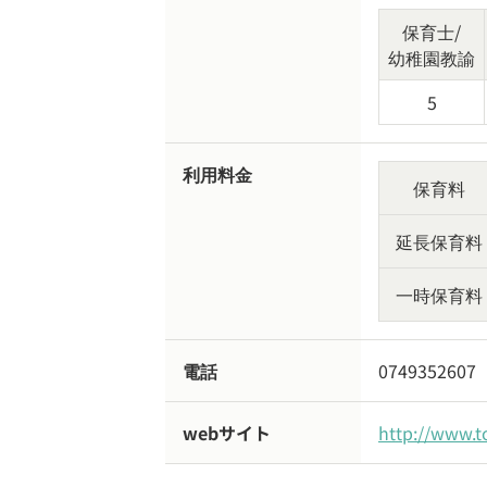
保育士/
幼稚園教諭
5
利用料金
保育料
延長保育料
一時保育料
電話
0749352607
webサイト
http://www.t