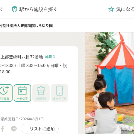
す
駅から施設を探す
気にな
train
grade
公益社団法人豊郷病院しらゆり園
上郡豊郷町八目32番地
地図
keyboard_double_arrow_down
0~18:00
土曜 8:00~15:00
日曜・祝
18:00
_down
延長保育
一時保育
自園調理
連絡アプリ
最終更新日: 2026年6月1日
リストに追加