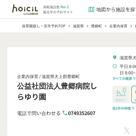
No.1
掲載施設数
地図から施設を探
map
園見学の予約サイト
保育園探し・見学予約TOP
滋賀県
豊郷町
企業内保育
chevron_right
chevron_right
chevron_right
chevron_right
滋賀県犬
location_on
平日 8:0
schedule
日 8:00~
企業内保育 /
滋賀県犬上郡豊郷町
すべての概要
keyboard_double_arrow
公益社団法人豊郷病院し
らゆり園
園庭あり
他1件の特徴
keyboard_double_arrow_down
電話で問い合わせる
0749352607
phone