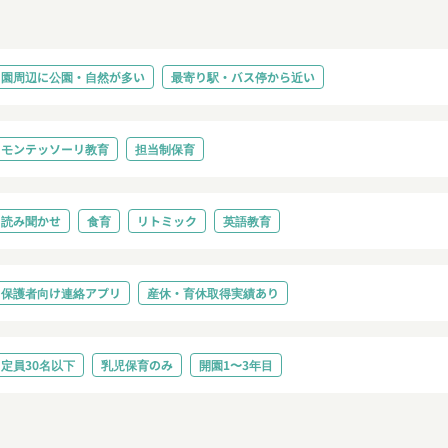
園周辺に公園・自然が多い
最寄り駅・バス停から近い
モンテッソーリ教育
担当制保育
読み聞かせ
食育
リトミック
英語教育
保護者向け連絡アプリ
産休・育休取得実績あり
定員30名以下
乳児保育のみ
開園1〜3年目