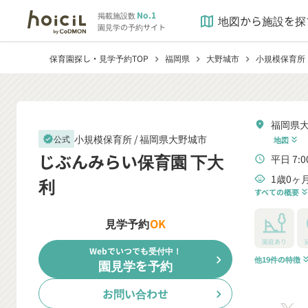
No.1
掲載施設数
地図から施設を探
map
園見学の予約サイト
保育園探し・見学予約TOP
福岡県
大野城市
小規模保育所
chevron_right
chevron_right
chevron_right
福岡県大
location_on
小規模保育所 /
福岡県大野城市
公式
verified
地図
keyboard_double_arrow_down
じぶんみらい保育園 下大
平日 7:0
schedule
1歳0ヶ
child_care
利
すべての概要
keyboard_double_arrow
見学予約
OK
園庭あり
Webでいつでも受付中！
chevron_right
他19件の特徴
keyboard_double_a
園見学を予約
お問い合わせ
chevron_right