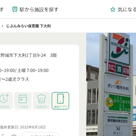
す
駅から施設を探す
気にな
train
grade
じぶんみらい保育園 下大利
chevron_right
野城市下大利1丁目9-24 3階
0~19:00
土曜 7:00~19:00
月〜2歳児クラス
_down
延長保育
一時保育
自園調理
連絡アプリ
rrow_down
最終更新日: 2022年8月18日