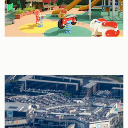
引越し費用補助あり！住みやすい「越谷」へ
「通勤に便利なまちがいい」「流通に優れた場所がほしい」とい
った声に応えられるのが越谷市の交通網。鉄道でも車でも、都心
に地方にと多方面へつながっています。
通勤時に便利な新越谷駅ビル「ヴァリエ」や大型ショッピングモ
ールがある「越谷レイクタウン」までは「南越谷駅」から電車で