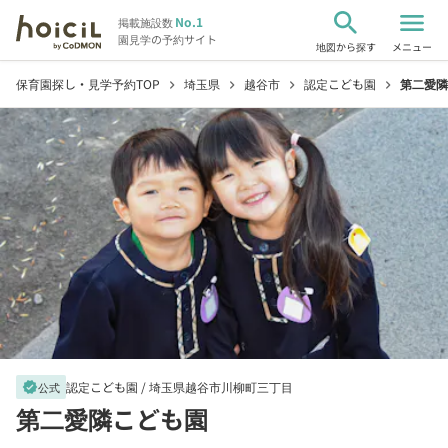
search
menu
No.1
掲載施設数
園見学の予約サイト
地図から探す
メニュー
保育園探し・見学予約TOP
埼玉県
越谷市
認定こども園
第二愛隣
chevron_right
chevron_right
chevron_right
chevron_right
認定こども園 /
埼玉県越谷市川柳町三丁目
verified
公式
第二愛隣こども園