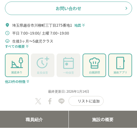
お問い合わせ
chevron_right
埼玉県越谷市川柳町三丁目275番地1
location_on
地図
keyboard_double_arrow_down
平日 7:00~19:00
土曜 7:00~19:00
schedule
生後3ヶ月〜5歳児クラス
child_care
すべての概要
keyboard_double_arrow_down
園庭あり
自園調理
連絡アプリ
延長保育
一時保育
他23件の特徴
keyboard_double_arrow_down
最終更新日: 2026年1月14日
リストに追加
職員紹介
施設の概要