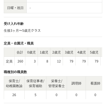
日曜・祝日
-
受け入れ年齢
生後3ヶ月〜5歳児クラス
定員・在園児・職員
合計
0歳児
1歳児
2歳児
3歳児
4歳児
5歳児
そ
定員
260
3
8
12
79
79
79
職種別の職員数
保育士/
保育従事者/
栄養士/
調理師
看護師
幼稚園教諭
保育補助
管理栄養士
26
5
0
0
0