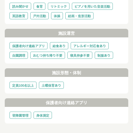
読み聞かせ
食育
リトミック
ピアノを用いた音楽活動
英語教育
戸外活動
体操
絵画・造形活動
施設運営
保護者向け連絡アプリ
給食あり
アレルギー対応食あり
自園調理
おむつ持ち帰り不要
寝具持参不要
制服あり
施設形態・体制
定員100名以上
土曜保育あり
保護者向け連絡アプリ
登降園管理
身体測定