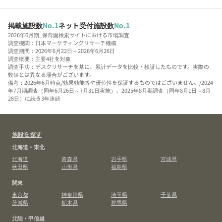
掲載施設数
No.1
ネット受付施設数
No.1
2026年6月期_保育園検索サイトにおける市場調査
調査機関：日本マーケティングリサーチ機構
調査期間：2026年6月22日～2026年6月26日
調査概要：主要4社を対象
調査手法：デスクリサーチを基に、累計データを比較・検証したものです。実際の
数値とは異なる場合がございます。
備考：2026年6月時点/効果効能等や優位性を保証するものではございません。/2024
年7月期調査（同年6月26日～7月31日実施）、2025年8月期調査（同年8月1日～8月
28日）に続き3年連続
施設を探す
北海道・東北
北海道
青森県
岩手県
宮城県
秋田県
山形県
福島県
関東
東京都
神奈川県
埼玉県
千葉県
茨城県
栃木県
群馬県
北陸・甲信越