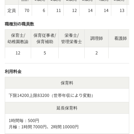
定員
70
6
11
12
14
14
13
職種別の職員数
保育士/
保育従事者/
栄養士/
調理師
看護師
幼稚園教諭
保育補助
管理栄養士
12
5
2
利用料金
保育料
下限14200上限83200（世帯年収により変動）
延長保育料
1時間毎：500円

月極：1時間 7000円、2時間 10000円