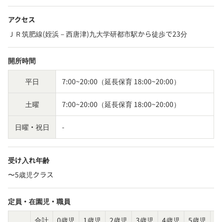
アクセス
ＪＲ筑肥線(姪浜－西唐津)九大学研都市駅から徒歩で23分
開所時間
平日
7:00~20:00（延長保育 18:00~20:00）
土曜
7:00~20:00（延長保育 18:00~20:00）
日曜・祝日
-
受け入れ年齢
〜5歳児クラス
定員・在園児・職員
合計
0歳児
1歳児
2歳児
3歳児
4歳児
5歳児
そ