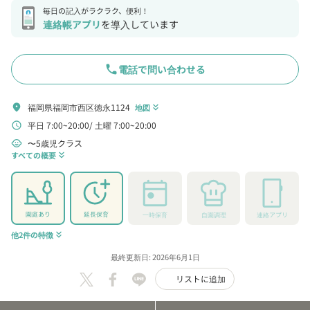
毎日の記入がラクラク、便利！
連絡帳アプリ
を導入しています
phone
電話で問い合わせる
福岡県福岡市西区徳永1124
location_on
地図
keyboard_double_arrow_down
平日 7:00~20:00
土曜 7:00~20:00
schedule
〜5歳児クラス
child_care
すべての概要
keyboard_double_arrow_down
園庭あり
延長保育
一時保育
自園調理
連絡アプリ
他2件の特徴
keyboard_double_arrow_down
最終更新日: 2026年6月1日
リストに追加