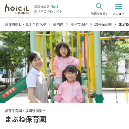
search
menu
No.1
掲載施設数
園見学の予約サイト
地図から探す
メニュー
保育園探し・見学予約TOP
福岡県
福岡市西区
認可保育園
まぶね
chevron_right
chevron_right
chevron_right
chevron_right
認可保育園 /
福岡県福岡市
まぶね保育園