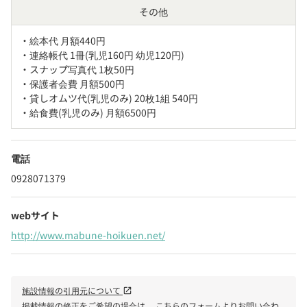
その他
・絵本代 月額440円

・連絡帳代 1冊(乳児160円 幼児120円)

・スナップ写真代 1枚50円

・保護者会費 月額500円

・貸しオムツ代(乳児のみ) 20枚1組 540円

・給食費(乳児のみ) 月額6500円
電話
0928071379
webサイト
http://www.mabune-hoikuen.net/
施設情報の引用元について
open_in_new
掲載情報の修正をご希望の場合は、
こちらのフォーム
よりお問い合わ