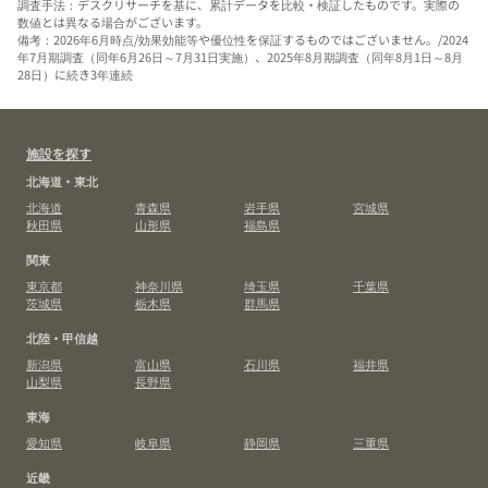
調査手法：デスクリサーチを基に、累計データを比較・検証したものです。実際の
数値とは異なる場合がございます。
備考：2026年6月時点/効果効能等や優位性を保証するものではございません。/2024
年7月期調査（同年6月26日～7月31日実施）、2025年8月期調査（同年8月1日～8月
28日）に続き3年連続
施設を探す
北海道・東北
北海道
青森県
岩手県
宮城県
秋田県
山形県
福島県
関東
東京都
神奈川県
埼玉県
千葉県
茨城県
栃木県
群馬県
北陸・甲信越
新潟県
富山県
石川県
福井県
山梨県
長野県
東海
愛知県
岐阜県
静岡県
三重県
近畿