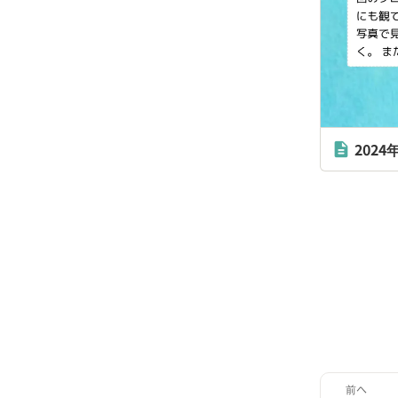
202
description
前へ