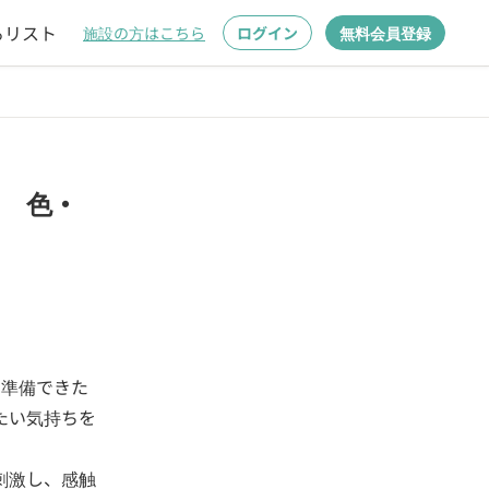
るリスト
施設の方はこちら
ログイン
無料会員登録
児 色・
く準備できた
たい気持ちを
刺激し、感触