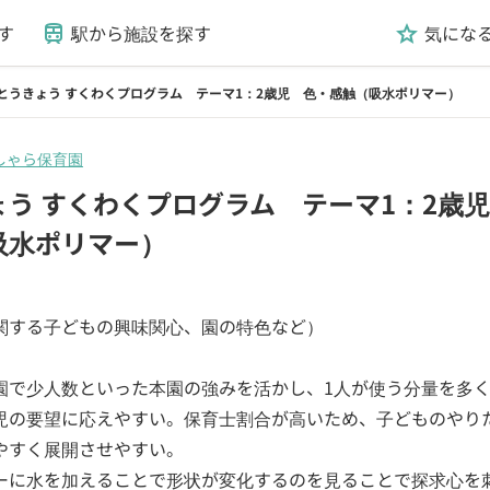
す
駅から施設を探す
気にな
train
grade
とうきょう すくわくプログラム テーマ1：2歳児 色・感触（吸水ポリマー）
しゃら保育園
ょう すくわくプログラム テーマ1：2歳
吸水ポリマー）
日
関する子どもの興味関心、園の特色など）
園で少人数といった本園の強みを活かし、1人が使う分量を多
児の要望に応えやすい。保育士割合が高いため、子どものやり
やすく展開させやすい。
ーに水を加えることで形状が変化するのを見ることで探求心を