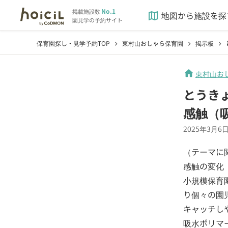
No.1
掲載施設数
地図から施設を探
map
園見学の予約サイト
保育園探し・見学予約TOP
東村山おしゃら保育園
掲示板
chevron_right
chevron_right
chevron_right
home
東村山お
とうき
感触（
2025年3月6
（テーマに
感触の変化
小規模保育
り個々の園
キャッチし
吸水ポリマ