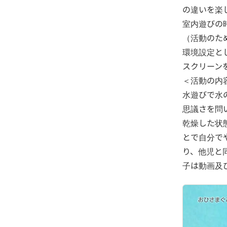
の違いを楽
室内遊びの
（活動のた
環境設定と
スクリーン
＜活動の内
水遊びで水
思議さを問
乾燥した状
とで自分で
り、他児と
子は動画及