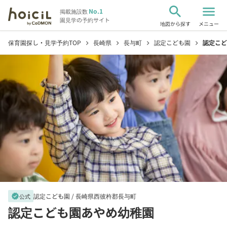
search
menu
No.1
掲載施設数
園見学の予約サイト
地図から探す
メニュー
保育園探し・見学予約TOP
長崎県
長与町
認定こども園
認定こど
chevron_right
chevron_right
chevron_right
chevron_right
認定こども園 /
長崎県西彼杵郡長与町
verified
公式
認定こども園あやめ幼稚園