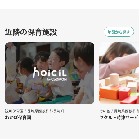
近隣の保育施設
地図から探す
認可保育園 /
長崎県西彼杵郡長与町
その他 /
長崎県西彼杵
わかば保育園
ヤクルト時津サービ