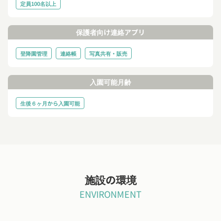
定員100名以上
保護者向け連絡アプリ
登降園管理
連絡帳
写真共有・販売
入園可能月齢
生後６ヶ月から入園可能
施設の環境
ENVIRONMENT