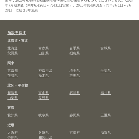
備考：2026年6月時点/効果効能等や優位性を保証するものではございません。/2024
年7月期調査（同年6月26日～7月31日実施）、2025年8月期調査（同年8月1日～8月
28日）に続き3年連続
施設を探す
北海道・東北
北海道
青森県
岩手県
宮城県
秋田県
山形県
福島県
関東
東京都
神奈川県
埼玉県
千葉県
茨城県
栃木県
群馬県
北陸・甲信越
新潟県
富山県
石川県
福井県
山梨県
長野県
東海
愛知県
岐阜県
静岡県
三重県
近畿
大阪府
兵庫県
京都府
滋賀県
奈良県
和歌山県