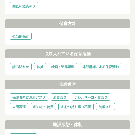
園庭に遊具あり
保育方針
担当制保育
取り入れている保育活動
読み聞かせ
体操
絵画・造形活動
外部講師による保育活動
施設運営
保護者向け連絡アプリ
給食あり
アレルギー対応食あり
自園調理
紙おむつ使用
おむつ持ち帰り不要
制服あり
施設形態・体制