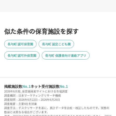
似た条件の保育施設を探す
長与町 認可保育園
長与町 認定こども園
長与町 認可外保育園
長与町 保護者向け連絡アプリ
掲載施設数
No.1
ネット受付施設数
No.1
2026年6月期_保育園検索サイトにおける市場調査
調査機関：日本マーケティングリサーチ機構
調査期間：2026年6月22日～2026年6月26日
調査概要：主要4社を対象
調査手法：デスクリサーチを基に、累計データを比較・検証したものです。実際の
数値とは異なる場合がございます。