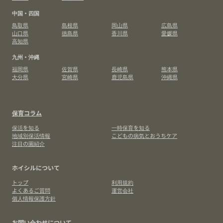
中国・四国
鳥取県
島根県
岡山県
広島県
山口県
徳島県
香川県
愛媛県
高知県
九州・沖縄
福岡県
佐賀県
長崎県
熊本県
大分県
宮崎県
鹿児島県
沖縄県
保育コラム
保活を知る
一時保育を知る
地域別保活情報
こどもの病気とおうちケア
注目の園紹介
ホイシルについて
トップ
利用規約
よくあるご質問
運営会社
個人情報保護方針
お問い合わせについて