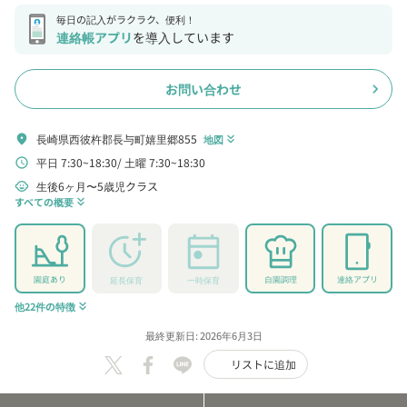
毎日の記入がラクラク、便利！
連絡帳アプリ
を導入しています
お問い合わせ
chevron_right
長崎県西彼杵郡長与町嬉里郷855
location_on
地図
keyboard_double_arrow_down
平日 7:30~18:30
土曜 7:30~18:30
schedule
生後6ヶ月〜5歳児クラス
child_care
すべての概要
keyboard_double_arrow_down
園庭あり
自園調理
連絡アプリ
延長保育
一時保育
他22件の特徴
keyboard_double_arrow_down
最終更新日: 2026年6月3日
リストに追加