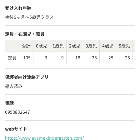
受け入れ年齢
生後6ヶ月〜5歳児クラス
定員・在園児・職員
合計
0歳児
1歳児
2歳児
3歳児
4歳児
5歳児
そ
定員
105
3
9
18
25
25
25
保護者向け連絡アプリ
導入済み
電話
0958832647
webサイト
https://www.ayamekindergarten.com/