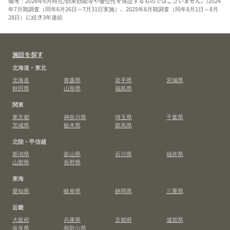
備考：2026年6月時点/効果効能等や優位性を保証するものではございません。/2024
年7月期調査（同年6月26日～7月31日実施）、2025年8月期調査（同年8月1日～8月
28日）に続き3年連続
施設を探す
北海道・東北
北海道
青森県
岩手県
宮城県
秋田県
山形県
福島県
関東
東京都
神奈川県
埼玉県
千葉県
茨城県
栃木県
群馬県
北陸・甲信越
新潟県
富山県
石川県
福井県
山梨県
長野県
東海
愛知県
岐阜県
静岡県
三重県
近畿
大阪府
兵庫県
京都府
滋賀県
奈良県
和歌山県