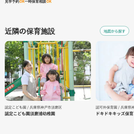
見学予約
OK
一時保育相談
OK
近隣の保育施設
地図から探す
認定こども園 /
兵庫県神戸市須磨区
認可外保育園 /
兵庫県
認定こども園須磨浦幼稚園
ドキドキキッズ保育