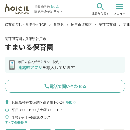
search
menu
No.1
掲載施設数
園見学の予約サイト
地図から探す
メニュー
保育園探し・見学予約TOP
兵庫県
神戸市須磨区
認可保育園
すま
chevron_right
chevron_right
chevron_right
chevron_right
認可保育園 /
兵庫県神戸市
すまいる保育園
毎日の記入がラクラク、便利！
連絡帳アプリ
を導入しています
phone
電話で問い合わせる
兵庫県神戸市須磨区高倉町1-6-24
location_on
地図
keyboard_double_arrow_down
平日 7:00~19:00
土曜 7:00~19:00
schedule
生後6ヶ月〜5歳児クラス
child_care
すべての概要
keyboard_double_arrow_down