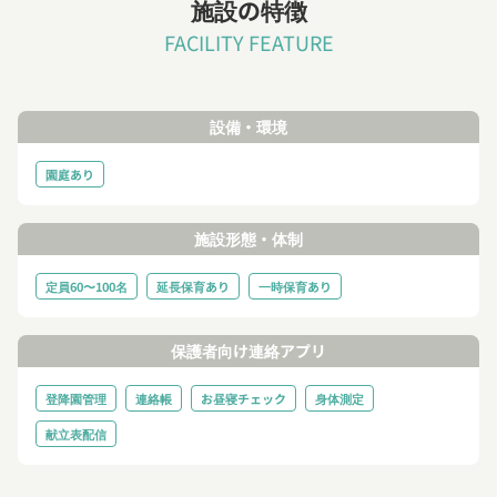
施設の特徴
FACILITY FEATURE
設備・環境
園庭あり
施設形態・体制
定員60〜100名
延長保育あり
一時保育あり
保護者向け連絡アプリ
登降園管理
連絡帳
お昼寝チェック
身体測定
献立表配信