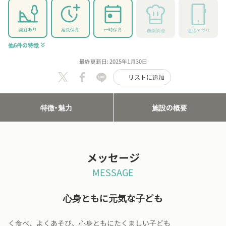
園庭あり
延長保育
一時保育
自園調理
連絡アプリ
他6件の特徴
keyboard_double_arrow_down
最終更新日: 2025年1月30日
リストに追加
特徴・魅力
施設の概要
メッセージ
MESSAGE
心身ともに元気な子ども
く食べ、よくあそび、心身ともにたくましい子ども