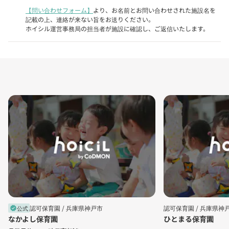
【問い合わせフォーム】
より、お名前とお問い合わせされた施設名を
記載の上、連絡が来ない旨をお送りください。
ホイシル運営事務局の担当者が施設に確認し、ご返信いたします。
認可保育園 /
兵庫県神戸市
認可保育園 /
兵庫県神
公式
verified
なかよし保育園
ひとまる保育園