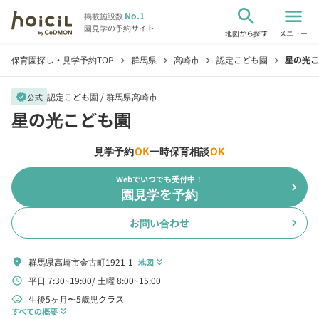
search
menu
No.1
掲載施設数
園見学の予約サイト
地図から探す
メニュー
保育園探し・見学予約TOP
群馬県
高崎市
認定こども園
星の光こ
chevron_right
chevron_right
chevron_right
chevron_right
認定こども園 /
群馬県高崎市
verified
公式
星の光こども園
見学予約
OK
一時保育相談
OK
Webでいつでも受付中！
chevron_right
園見学を予約
お問い合わせ
chevron_right
群馬県高崎市金古町1921-1
location_on
地図
keyboard_double_arrow_down
平日 7:30~19:00
土曜 8:00~15:00
schedule
生後5ヶ月〜5歳児クラス
child_care
すべての概要
keyboard_double_arrow_down