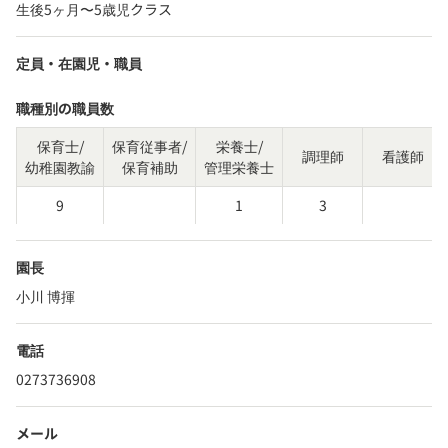
生後5ヶ月〜5歳児クラス
定員・在園児・職員
職種別の職員数
保育士/
保育従事者/
栄養士/
調理師
看護師
幼稚園教諭
保育補助
管理栄養士
9
1
3
園長
小川 博揮
電話
0273736908
メール