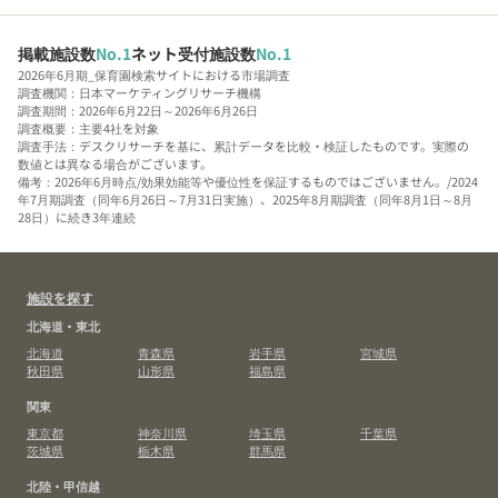
掲載施設数
No.1
ネット受付施設数
No.1
2026年6月期_保育園検索サイトにおける市場調査
調査機関：日本マーケティングリサーチ機構
調査期間：2026年6月22日～2026年6月26日
調査概要：主要4社を対象
調査手法：デスクリサーチを基に、累計データを比較・検証したものです。実際の
数値とは異なる場合がございます。
備考：2026年6月時点/効果効能等や優位性を保証するものではございません。/2024
年7月期調査（同年6月26日～7月31日実施）、2025年8月期調査（同年8月1日～8月
28日）に続き3年連続
施設を探す
北海道・東北
北海道
青森県
岩手県
宮城県
秋田県
山形県
福島県
関東
東京都
神奈川県
埼玉県
千葉県
茨城県
栃木県
群馬県
北陸・甲信越