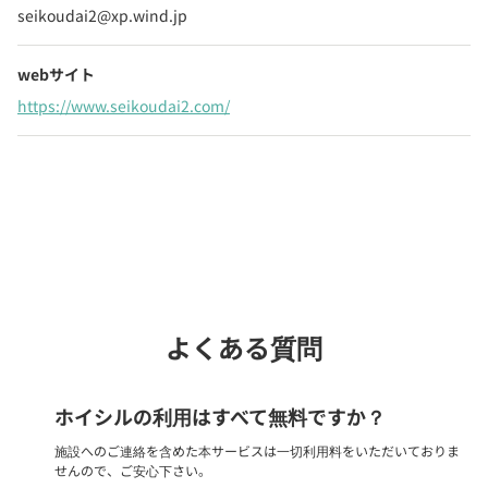
seikoudai2@xp.wind.jp
webサイト
https://www.seikoudai2.com/
Webでいつでも受付中！
chevron_right
園見学を予約
よくある質問
ホイシルの利用はすべて無料ですか？
施設へのご連絡を含めた本サービスは一切利用料をいただいておりま
せんので、ご安心下さい。