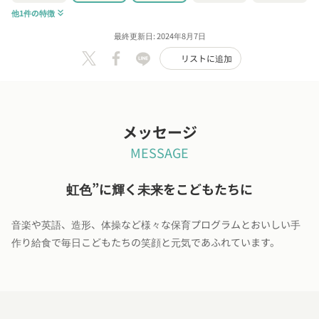
他1件の特徴
keyboard_double_arrow_down
最終更新日: 2024年8月7日
リストに追加
メッセージ
MESSAGE
虹色”に輝く未来をこどもたちに
音楽や英語、造形、体操など様々な保育プログラムとおいしい手
作り給食で毎日こどもたちの笑顔と元気であふれています。