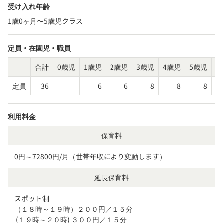
受け入れ年齢
1歳0ヶ月〜5歳児クラス
定員・在園児・職員
合計
0歳児
1歳児
2歳児
3歳児
4歳児
5歳児
そ
定員
36
6
6
8
8
8
利用料金
保育料
0円～72800円/月（世帯年収により変動します）
延長保育料
スポット制

（１８時～１９時）２００円／１５分

 (１９時～２０時) ３００円／１５分
