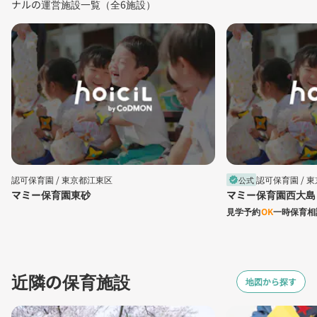
ナルの運営施設一覧（全6施設）
認可保育園 /
東京都江東区
認可保育園 /
東
公式
verified
マミー保育園東砂
マミー保育園西大島
見学予約
OK
一時保育相
近隣の保育施設
地図から探す