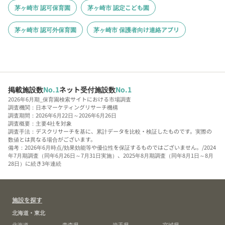
茅ヶ崎市 認可保育園
茅ヶ崎市 認定こども園
茅ヶ崎市 認可外保育園
茅ヶ崎市 保護者向け連絡アプリ
掲載施設数
No.1
ネット受付施設数
No.1
2026年6月期_保育園検索サイトにおける市場調査
調査機関：日本マーケティングリサーチ機構
調査期間：2026年6月22日～2026年6月26日
調査概要：主要4社を対象
調査手法：デスクリサーチを基に、累計データを比較・検証したものです。実際の
数値とは異なる場合がございます。
備考：2026年6月時点/効果効能等や優位性を保証するものではございません。/2024
年7月期調査（同年6月26日～7月31日実施）、2025年8月期調査（同年8月1日～8月
28日）に続き3年連続
施設を探す
北海道・東北
北海道
青森県
岩手県
宮城県