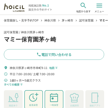
search
menu
No.1
掲載施設数
園見学の予約サイト
地図から探す
メニュー
保育園探し・見学予約TOP
神奈川県
茅ヶ崎市
認可保育園
マミー
chevron_right
chevron_right
chevron_right
chevron_right
認可保育園 /
神奈川県茅ヶ崎市
マミー保育園茅ヶ崎
phone
電話で問い合わせる
神奈川県茅ヶ崎市市幸町9-11
location_on
地図
keyboard_double_arrow_down
平日 7:00~20:00
土曜 7:00~20:00
schedule
1歳0ヶ月〜5歳児クラス
child_care
すべての概要
keyboard_double_arrow_down
延長保育
一時保育
園庭あり
自園調理
連絡アプリ