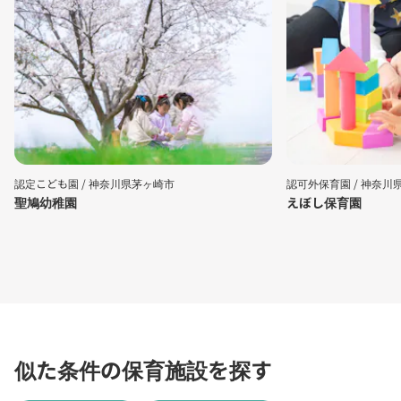
認定こども園 /
神奈川県茅ヶ崎市
認可外保育園 /
神奈川
聖鳩幼稚園
えぼし保育園
似た条件の保育施設を探す