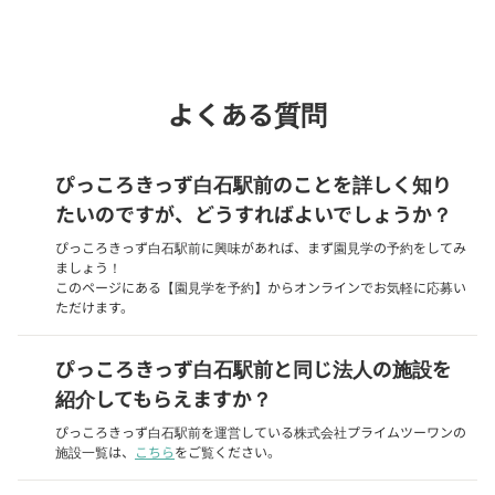
chevron_right
園見学を予約
よくある質問
ぴっころきっず白石駅前のことを詳しく知り
たいのですが、どうすればよいでしょうか？
ぴっころきっず白石駅前に興味があれば、まず園見学の予約をしてみ
ましょう！
このページにある【園見学を予約】からオンラインでお気軽に応募い
ただけます。
ぴっころきっず白石駅前と同じ法人の施設を
紹介してもらえますか？
ぴっころきっず白石駅前を運営している株式会社プライムツーワンの
施設一覧は、
こちら
をご覧ください。