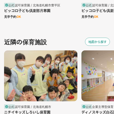
認可保育園 /
北海道札幌市豊平区
認可保育園 /
北
公式
公式
verified
verified
ピッコロ子ども倶楽部月寒園
ピッコロ子ども倶楽
見学予約
OK
見学予約
OK
近隣の保育施設
地図から探す
認可保育園 /
北海道札幌市
企業主導型保育 
公式
公式
verified
verified
ニチイキッズしろいし保育園
ディノスキッズ白石