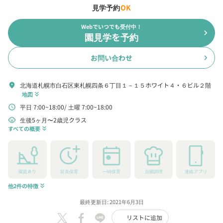
見学予約
OK
Webでいつでも受付中！
chevron_right
園見学を予約
お問い合わせ
chevron_right
北海道札幌市白石区東札幌四条６丁目１－１５ホワイト４・６ビル２階
location_on
地図
keyboard_double_arrow_down
平日 7:00~18:00
土曜 7:00~18:00
schedule
生後5ヶ月〜2歳児クラス
child_care
すべての概要
keyboard_double_arrow_down
園庭あり
延長保育
一時保育
自園調理
連絡アプリ
他2件の特徴
keyboard_double_arrow_down
最終更新日: 2021年6月3日
リストに追加