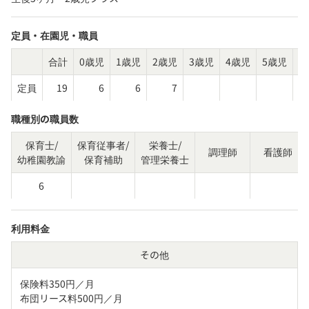
定員・在園児・職員
合計
0歳児
1歳児
2歳児
3歳児
4歳児
5歳児
そ
定員
19
6
6
7
職種別の職員数
保育士/
保育従事者/
栄養士/
調理師
看護師
幼稚園教諭
保育補助
管理栄養士
6
利用料金
その他
保険料350円／月

布団リース料500円／月