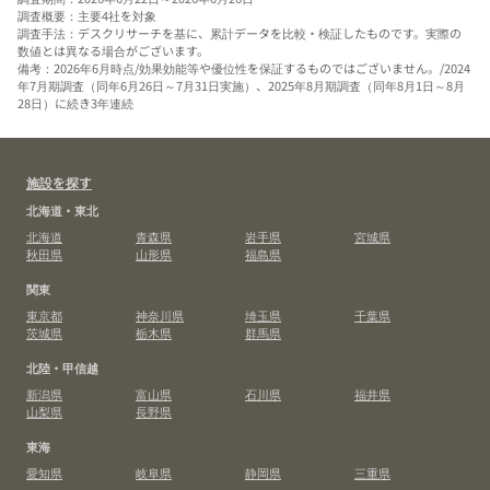
調査概要：主要4社を対象
調査手法：デスクリサーチを基に、累計データを比較・検証したものです。実際の
数値とは異なる場合がございます。
備考：2026年6月時点/効果効能等や優位性を保証するものではございません。/2024
年7月期調査（同年6月26日～7月31日実施）、2025年8月期調査（同年8月1日～8月
28日）に続き3年連続
施設を探す
北海道・東北
北海道
青森県
岩手県
宮城県
秋田県
山形県
福島県
関東
東京都
神奈川県
埼玉県
千葉県
茨城県
栃木県
群馬県
北陸・甲信越
新潟県
富山県
石川県
福井県
山梨県
長野県
東海
愛知県
岐阜県
静岡県
三重県