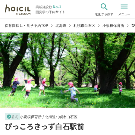
search
menu
No.1
掲載施設数
園見学の予約サイト
地図から探す
メニュー
保育園探し・見学予約TOP
北海道
札幌市白石区
小規模保育所
ぴ
chevron_right
chevron_right
chevron_right
chevron_right
小規模保育所 /
北海道札幌市白石区
verified
公式
ぴっころきっず白石駅前